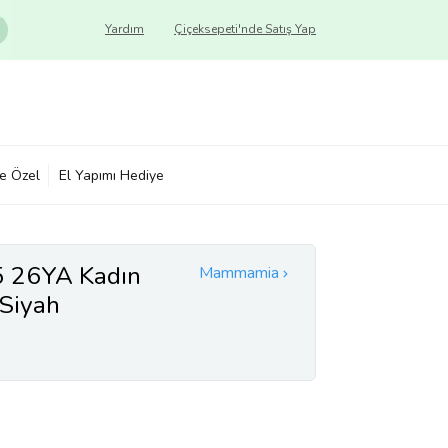
Yardım
Çiçeksepeti'nde Satış Yap
ye Özel
El Yapımı Hediye
 26YA Kadın
Mammamia
Siyah