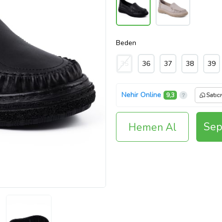
Beden
35
36
37
38
39
Nehir Online
9,3
Satıc
Sep
Hemen Al