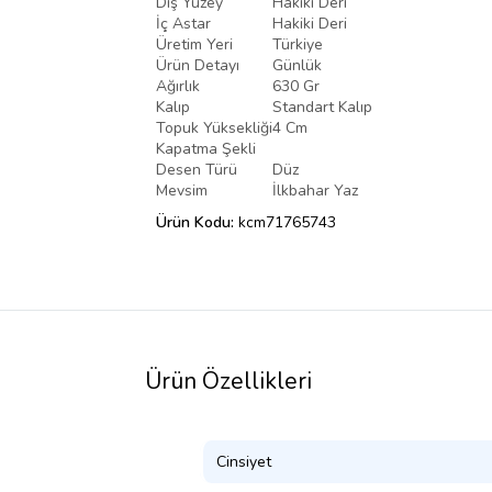
Dış Yüzey
Hakiki Deri
İç Astar
Hakiki Deri
Üretim Yeri
Türkiye
Ürün Detayı
Günlük
Ağırlık
630 Gr
Kalıp
Standart Kalıp
Topuk Yüksekliği
4 Cm
Kapatma Şekli
Desen Türü
Düz
Mevsim
İlkbahar Yaz
Ürün Kodu:
kcm71765743
Ürün Özellikleri
Cinsiyet