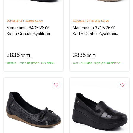
Ücretsiz / 24 Saatte Kargo
Ücretsiz / 24 Saatte Kargo
Mammamia 3405 26YA
Mammamia 3715 26YA
Kadın Günlük Ayakkabı
Kadın Günlük Ayakkabı
Siyah
Siyah (Açık Gri)
3835
3835
,00 TL
,00 TL
409,06 TL'den Başlayan Taksitlerle
409,06 TL'den Başlayan Taksitlerle