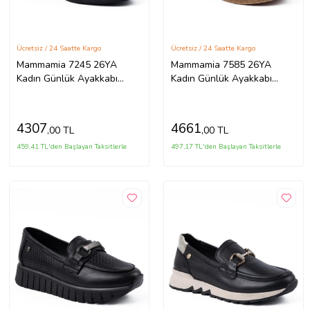
Ücretsiz / 24 Saatte Kargo
Ücretsiz / 24 Saatte Kargo
Mammamia 7245 26YA
Mammamia 7585 26YA
Kadın Günlük Ayakkabı
Kadın Günlük Ayakkabı
Siyah
Siyah
4307
4661
,00 TL
,00 TL
459,41 TL'den Başlayan Taksitlerle
497,17 TL'den Başlayan Taksitlerle