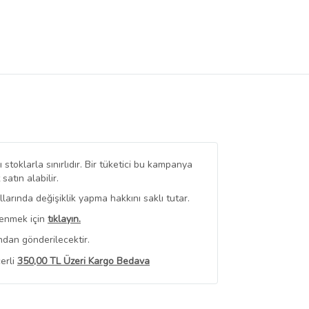
stoklarla sınırlıdır. Bir tüketici bu kampanya
tın alabilir.
arında değişiklik yapma hakkını saklı tutar.
renmek için
tıklayın.
ndan gönderilecektir.
erli
350,00 TL Üzeri Kargo Bedava
 Görüntüle
iyat bilgileri, satıcı tarafından