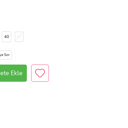
40
41
ıya Sor
ete Ekle