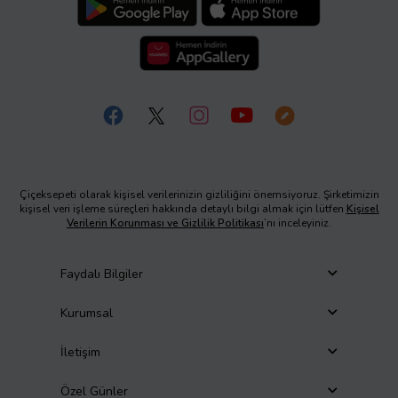
Çiçeksepeti olarak kişisel verilerinizin gizliliğini önemsiyoruz. Şirketimizin
kişisel veri işleme süreçleri hakkında detaylı bilgi almak için lütfen
Kişisel
Verilerin Korunması ve Gizlilik Politikası
’nı inceleyiniz.
Faydalı Bilgiler
Kurumsal
İletişim
Özel Günler