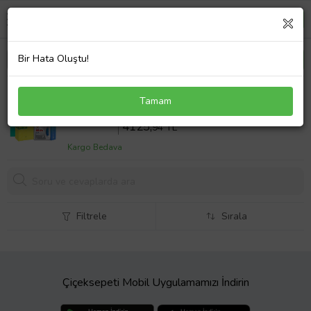
Bir Hata Oluştu!
MANN Alfa Mito 1.4 TB Filtre Bakım Seti Shell
Tamam
Motor Yağlı (2009-2018) 4 Lü
Sepette %14 İndirim
4797
,61 TL
4125,
94 TL
Kargo Bedava
Filtrele
Sırala
Çiçeksepeti Mobil Uygulamamızı İndirin