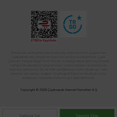
Türkiye’nin önde gelen online alışveriş sitesi ve mobil uygulaması
Çiçeksepeti’nde, ihtiyacınız olan tüm ürünleri bulabilirsiniz. Çiçek,
Çikolata, Hediye, Kişiye Özel Ürünler ve Hediye Setleri gibi birçok farklı
kategoride aradığınız binlerce ürünü sizlere sunuyor ve zamanında
kapınıza getiriyoruz! Siz de ister sevdiklerinizi mutlu etmek için, ister
kendiniz için sipariş verebilir; Çiçeksepeti Extra’nın fırsatlarla dolu
dünyasıyla tanışarak mutlu bir gün geçirebilirsiniz.
Copyright © 2026 Çiçeksepeti İnternet Hizmetleri A.Ş
Satıcıya Sor
Sepete Ekle