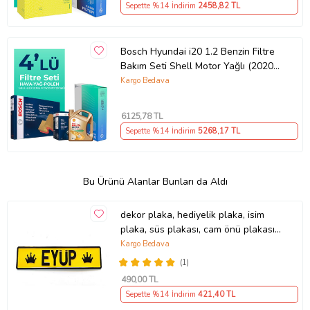
Sepette %14 İndirim
2458
,82 TL
Bosch Hyundai i20 1.2 Benzin Filtre
Bakım Seti Shell Motor Yağlı (2020-
2024) 4 Lü
Kargo Bedava
6125
,78 TL
Sepette %14 İndirim
5268
,17 TL
Bu Ürünü Alanlar Bunları da Aldı
dekor plaka, hediyelik plaka, isim
plaka, süs plakası, cam önü plakası,
tırcı plakası (Sarı-Siyah)
Kargo Bedava
(1)
490
,00 TL
Sepette %14 İndirim
421
,40 TL