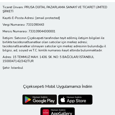
Ticaret Ünvanı: PRUSA DİJİTAL PAZARLAMA SANAYİ VE TİCARET LİMİTED
ŞİRKETİ
Kayıtlı E-Posta Adresi:
[email protected]
Vergi Numarası: 7331090443
Mersis Numarası: 733109044300001
İletişim: Satıcının Çiçeksepeti tarafından teyit edilmiş iletişim bilgileri ile
birlikte tacir/esnaf/sanatkar olan satıcılar için merkez adresi;
tacir/esnaf/sanatkar olmayan satıcılar için merkez adresinin bulunduğu il
bilgisi, ad, soyad ve T.C. kimlik numarası kayıt altında bulunmaktadır.
Adres: 15 TEMMUZ MAH. 1436. SK. NO: 5 BAĞCILAR/ İSTANBUL
1500047142/342/TUR
Şehir: İstanbul
Çiçeksepeti Mobil Uygulamamızı İndirin