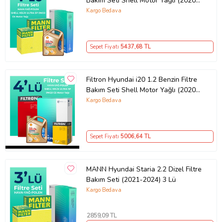
Bakım Seti Shell Motor Yağlı (2020-
2024) 4 Lü
Kargo Bedava
Sepet Fiyatı
5437
,68 TL
Filtron Hyundai i20 1.2 Benzin Filtre
Bakım Seti Shell Motor Yağlı (2020-
2024) 4 Lü
Kargo Bedava
Sepet Fiyatı
5006
,64 TL
MANN Hyundai Staria 2.2 Dizel Filtre
Bakım Seti (2021-2024) 3 Lü
Kargo Bedava
2859
,09 TL