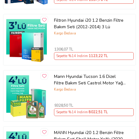
Filtron Hyundai i20 1.2 Benzin Filtre
Bakım Seti (2012-2014) 3 Lü
Kargo Bedava
1306
,07 TL
Sepette %14 İndirim
1123
,22 TL
Mann Hyundai Tucson 1.6 Dizel
Filtre Bakım Seti Castrol Motor Yağlı
(2020-2024) 4 Lü
Kargo Bedava
9328
,50 TL
Sepette %14 İndirim
8022
,51 TL
MANN Hyundai i20 1.2 Benzin Filtre