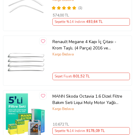
(1)
574
,00 TL
Sepette %14 İndirim
493
,64 TL
Renault Megane 4 Kapı İç Çıtası -
Krom Taşlı, (4 Parça) 2016 ve
Sonrası, HB/SD
Kargo Bedava
Sepet Fiyatı
801
,52 TL
MANN Skoda Octavia 1.6 Dizel Filtre
Bakım Seti Liqui Moly Motor Yağlı
(2013-2019) 5 Li
Kargo Bedava
10.672
TL
Sepette %14 İndirim
9178
,09 TL