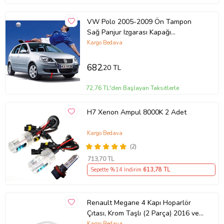
VW Polo 2005-2009 Ön Tampon
Sağ Panjur Izgarası Kapağı
6Q0853666E
Kargo Bedava
682
,20 TL
72,76 TL'den Başlayan Taksitlerle
H7 Xenon Ampul 8000K 2 Adet
Kargo Bedava
(2)
713
,70 TL
Sepette %14 İndirim
613
,78 TL
Renault Megane 4 Kapı Hoparlör
Çıtası, Krom Taşlı (2 Parça) 2016 ve
Sonrası, HB/SD
Kargo Bedava