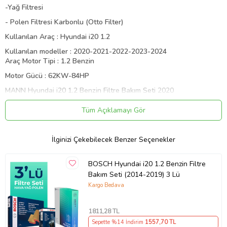
-Yağ Filtresi
- Polen Filtresi Karbonlu (Otto Filter)
Kullanılan Araç : Hyundai i20 1.2
Kullanılan modeller : 2020-2021-2022-2023-2024
Araç Motor Tipi : 1.2 Benzin
Motor Gücü : 62KW-84HP
MANN Hyundai i20 1.2 Benzin Filtre Bakım Seti
2020
MANN Hyundai i20 1.2 Benzin Filtre Bakım Seti 2021
Tüm Açıklamayı Gör
MANN Hyundai i20 1.2 Benzin Filtre Bakım Seti 2022
MANN Hyundai i20 1.2 Benzin Filtre Bakım Seti 2023
İlginizi Çekebilecek Benzer Seçenekler
MANN Hyundai i20 1.2 Benzin Filtre Bakım Seti 2024
BOSCH Hyundai i20 1.2 Benzin Filtre
Ürünlerimize % 100 orijinallik garantisi sunuyoruz.
Siparişiniz sonrası tarafınıza ulaşarak % 100 uyumluluk kontrolünü
Bakım Seti (2014-2019) 3 Lü
sağlıyoruz.
Kargo Bedava
Motor Yağı bulunan bakım setlerimizde bulunan motor yağlarımız
2025 üretim tarihlidir.
1811
,28 TL
Sepette %14 İndirim
1557
,70 TL