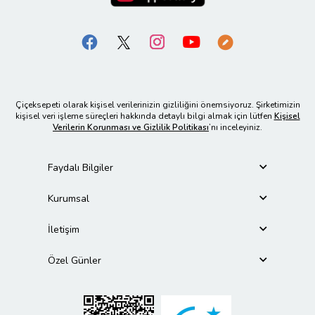
Çiçeksepeti olarak kişisel verilerinizin gizliliğini önemsiyoruz. Şirketimizin
kişisel veri işleme süreçleri hakkında detaylı bilgi almak için lütfen
Kişisel
Verilerin Korunması ve Gizlilik Politikası
’nı inceleyiniz.
Faydalı Bilgiler
Kurumsal
İletişim
Özel Günler