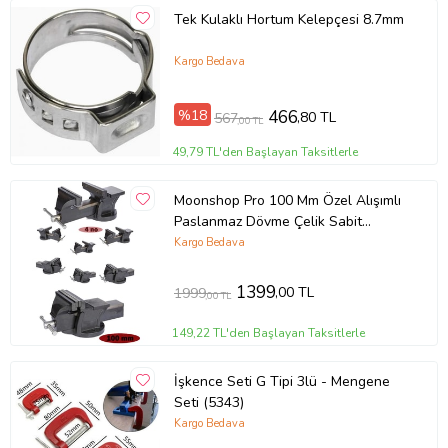
Güvenlik:
İşkenceyi kullanırken mutlaka koruyucu ekipman kullanın.
Tek Kulaklı Hortum Kelepçesi 8.7mm
Çocuklardan Uzak Tutun:
Keskin kenarlara sahip olduğu için
çocukların erişemeyeceği yerlerde saklayın.
Kargo Bedava
Sonuç
%18
466
,80 TL
567
,00 TL
Tomax Marangoz Ağır Tip İşkence - 900 mm, marangozluk işlerinde
olmazsa olmaz bir alettir. Sağlam yapısı, uzun ömrü ve çok
49,79 TL'den Başlayan Taksitlerle
yönlülüğü sayesinde profesyonel marangozların ve hobi amaçlı
kullanıcıların tercih ettiği bir üründür.
Moonshop Pro 100 Mm Özel Alışımlı
Paslanmaz Dövme Çelik Sabit
Tezgah Masa Mengenesi
Kargo Bedava
Ürün Kodu:
kcm13580362
Profesyonel...
1399
,00 TL
1999
,00 TL
149,22 TL'den Başlayan Taksitlerle
İşkence Seti G Tipi 3lü - Mengene
Seti (5343)
Kargo Bedava