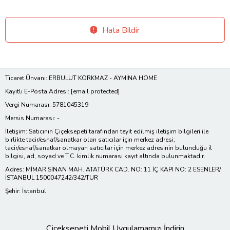
Hata Bildir
Ticaret Ünvanı: ERBULUT KORKMAZ - AYMİNA HOME
Kayıtlı E-Posta Adresi:
[email protected]
Vergi Numarası: 5781045319
Mersis Numarası: -
İletişim: Satıcının Çiçeksepeti tarafından teyit edilmiş iletişim bilgileri ile
birlikte tacir/esnaf/sanatkar olan satıcılar için merkez adresi;
tacir/esnaf/sanatkar olmayan satıcılar için merkez adresinin bulunduğu il
bilgisi, ad, soyad ve T.C. kimlik numarası kayıt altında bulunmaktadır.
Adres: MİMAR SİNAN MAH. ATATÜRK CAD. NO: 11 İÇ KAPI NO: 2 ESENLER/
İSTANBUL 1500047242/342/TUR
Şehir: İstanbul
Çiçeksepeti Mobil Uygulamamızı İndirin