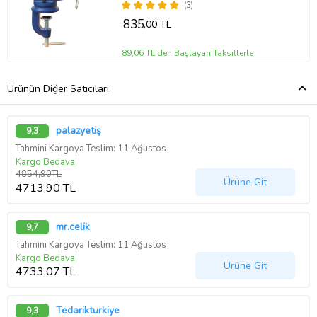
(3)
835
,00 TL
89,06 TL'den Başlayan Taksitlerle
Ürünün Diğer Satıcıları
palazyetiş
9,3
Tahmini Kargoya Teslim: 11 Ağustos
Kargo Bedava
4854,90TL
Ürüne Git
4713,90 TL
mr.celik
9,7
Tahmini Kargoya Teslim: 11 Ağustos
Kargo Bedava
Ürüne Git
4733,07 TL
Tedarikturkiye
9,3