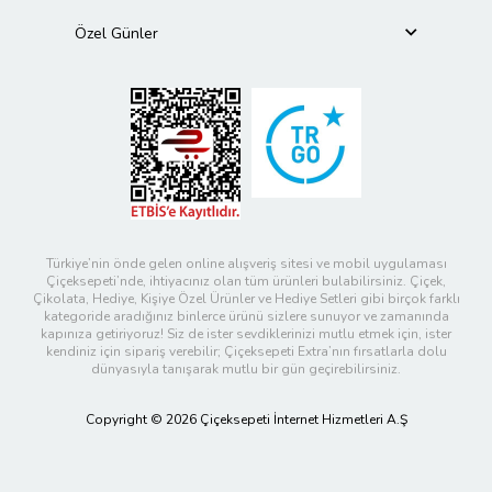
Özel Günler
Türkiye’nin önde gelen online alışveriş sitesi ve mobil uygulaması
Çiçeksepeti’nde, ihtiyacınız olan tüm ürünleri bulabilirsiniz. Çiçek,
Çikolata, Hediye, Kişiye Özel Ürünler ve Hediye Setleri gibi birçok farklı
kategoride aradığınız binlerce ürünü sizlere sunuyor ve zamanında
kapınıza getiriyoruz! Siz de ister sevdiklerinizi mutlu etmek için, ister
kendiniz için sipariş verebilir; Çiçeksepeti Extra’nın fırsatlarla dolu
dünyasıyla tanışarak mutlu bir gün geçirebilirsiniz.
Copyright © 2026 Çiçeksepeti İnternet Hizmetleri A.Ş