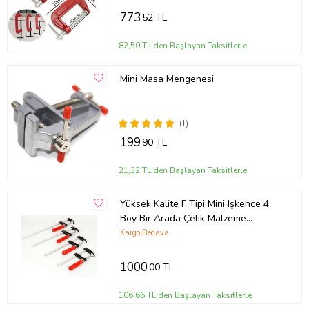
773
,52 TL
82,50 TL'den Başlayan Taksitlerle
Mini Masa Mengenesi
(1)
199
,90 TL
21,32 TL'den Başlayan Taksitlerle
Yüksek Kalite F Tipi Mini Işkence 4
Boy Bir Arada Çelik Malzeme
Mengene...
Kargo Bedava
1000
,00 TL
106,66 TL'den Başlayan Taksitlerle