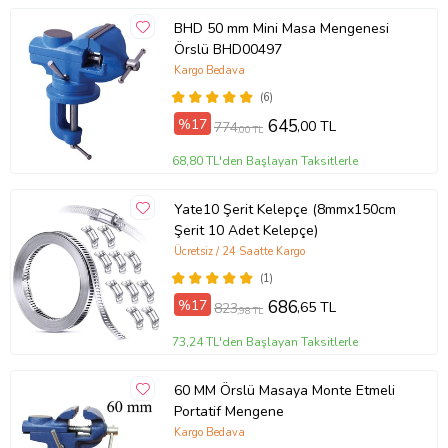
BHD 50 mm Mini Masa Mengenesi
Örslü BHD00497
Kargo Bedava
(6)
%17
645
,00 TL
774
,00 TL
68,80 TL'den Başlayan Taksitlerle
Yate10 Şerit Kelepçe (8mmx150cm
Şerit 10 Adet Kelepçe)
Ücretsiz / 24 Saatte Kargo
(1)
%17
686
,65 TL
823
,98 TL
73,24 TL'den Başlayan Taksitlerle
60 MM Örslü Masaya Monte Etmeli
Portatif Mengene
Kargo Bedava