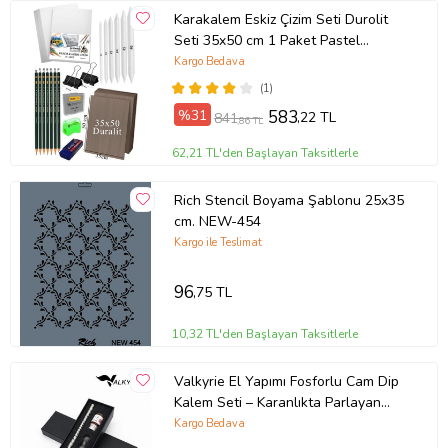
Karakalem Eskiz Çizim Seti Durolit
Seti 35x50 cm 1 Paket Pastel
Dağıtıcı Kalem Resim Kağıdı Dereceli
Kargo Bedava
Kalem Seti Hamur Silgi Sınav Silgisi
(1)
(Naturel)
%31
583
,22 TL
841
,86 TL
62,21 TL'den Başlayan Taksitlerle
Rich Stencil Boyama Şablonu 25x35
cm. NEW-454
Kargo ile Teslimat
96
,75 TL
10,32 TL'den Başlayan Taksitlerle
Valkyrie El Yapımı Fosforlu Cam Dip
Kalem Seti – Karanlıkta Parlayan
Özel Tasarım, Hediye Kutulu
Kargo Bedava