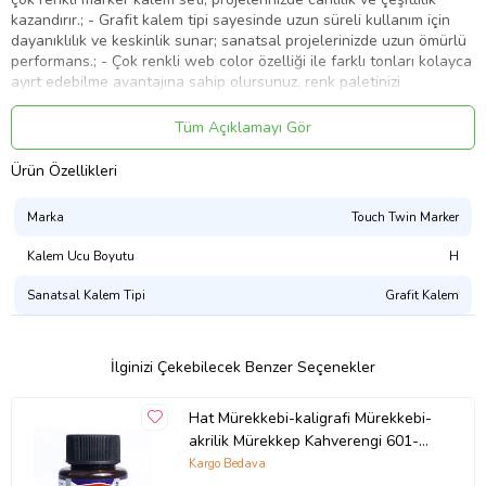
kazandırır.; - Grafit kalem tipi sayesinde uzun süreli kullanım için
dayanıklılık ve keskinlik sunar; sanatsal projelerinizde uzun ömürlü
performans.; - Çok renkli web color özelliği ile farklı tonları kolayca
ayırt edebilme avantajına sahip olursunuz, renk paletinizi
genişletirsiniz.; - Türkiye menşeli bu marker kalem seti, yerel
üreticilerin kalitesini ve güvenilirliğini temsil eder.; - 12 farklı
Tüm Açıklamayı Gör
renkteki marker kalemlerle sanatınızı özgün bir şekilde ifade edin.; -
A4 boyutundaki kağıtlar üzerinde rahatça çizim yapabilme imkanı
Ürün Özellikleri
sunar.; - Türkiye'de üretilen bu kalemler, yerel malzemelerle
kaliteyi buluşturur.; - Fon kağıdı üzerine uygulandığında mükemmel
Marka
Touch Twin Marker
sonuçlar elde edersiniz.; - Grafit kalem tipi sayesinde hem
profesyonel hem de amatör kullanıcıların ihtiyaçlarına uygun bir
Kalem Ucu Boyutu
H
deneyim sağlar.; - Çok renkli tasarımıyla her türlü projenizde
canlılık katmanızda yardımcı olur.
Sanatsal Kalem Tipi
Grafit Kalem
Ürün Kodu:
kcm21703466
İlginizi Çekebilecek Benzer Seçenekler
Hat Mürekkebi-kaligrafi Mürekkebi-
akrilik Mürekkep Kahverengi 601-
45ml (Çok Renkli)
Kargo Bedava