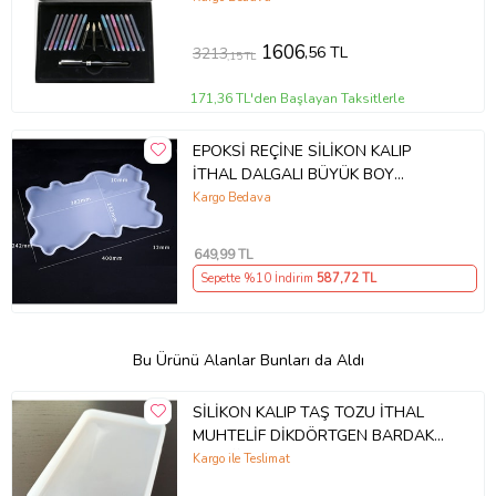
1606
,56 TL
3213
,15 TL
171,36 TL'den Başlayan Taksitlerle
EPOKSİ REÇİNE SİLİKON KALIP
İTHAL DALGALI BÜYÜK BOY
DİKDÖRTGEN TEPSİ SİLİKON KALIP
Kargo Bedava
HB170215-0016 (Beyaz)
649
,99 TL
Sepette %10 İndirim
587
,72 TL
Bu Ürünü Alanlar Bunları da Aldı
SİLİKON KALIP TAŞ TOZU İTHAL
MUHTELİF DİKDÖRTGEN BARDAK
ALTLIĞI KALIBI MUM EPOKSİ HB60-
Kargo ile Teslimat
0188 (Beyaz)