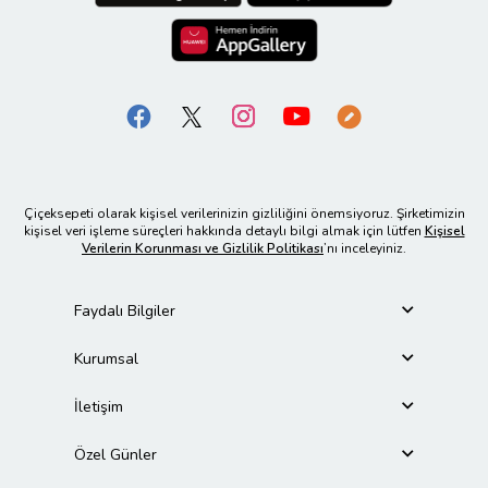
Çiçeksepeti olarak kişisel verilerinizin gizliliğini önemsiyoruz. Şirketimizin
kişisel veri işleme süreçleri hakkında detaylı bilgi almak için lütfen
Kişisel
Verilerin Korunması ve Gizlilik Politikası
’nı inceleyiniz.
Faydalı Bilgiler
Kurumsal
İletişim
Özel Günler