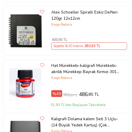
Alex Schoeller Spiralli Eskiz Defteri
120gr 12x12cm
Kargo Bedava
400
,90 TL
Sepette %30 İndirim
280
,63 TL
Hat Mürekkebi-kaligrafi Mürekkebi-
akrilik Mürekkep Bayrak Kırmızı 301-
45ml (Çok Renkli)
Kargo Bedava
%49
486
,85 TL
961
,69 TL
51,93 TL'den Başlayan Taksitlerle
Kaligrafi Dolama kalem Seti 3 Uçlu-
(14 Büyük Yedek Kartuş) (Çok
Renkli)
Kargo Bedava