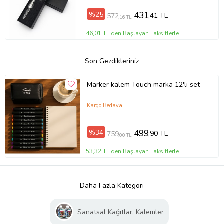
%25
431
,41 TL
572
,16 TL
46,01 TL'den Başlayan Taksitlerle
Son Gezdikleriniz
Marker kalem Touch marka 12'li set
Kargo Bedava
%34
499
,90 TL
759
,00 TL
53,32 TL'den Başlayan Taksitlerle
Daha Fazla Kategori
Sanatsal Kağıtlar, Kalemler