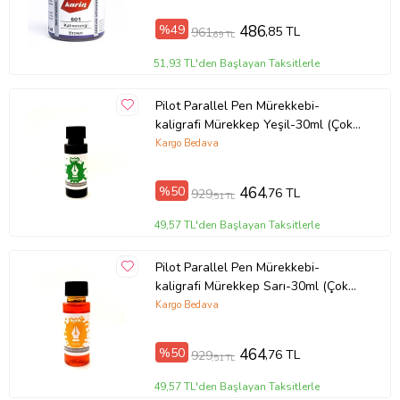
%49
486
,85 TL
961
,69 TL
51,93 TL'den Başlayan Taksitlerle
Pilot Parallel Pen Mürekkebi-
kaligrafi Mürekkep Yeşil-30ml (Çok
Renkli)
Kargo Bedava
%50
464
,76 TL
929
,51 TL
49,57 TL'den Başlayan Taksitlerle
Pilot Parallel Pen Mürekkebi-
kaligrafi Mürekkep Sarı-30ml (Çok
Renkli)
Kargo Bedava
%50
464
,76 TL
929
,51 TL
49,57 TL'den Başlayan Taksitlerle