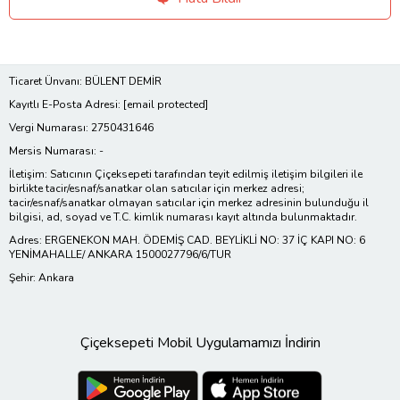
Ticaret Ünvanı: BÜLENT DEMİR
Kayıtlı E-Posta Adresi:
[email protected]
Vergi Numarası: 2750431646
Mersis Numarası: -
İletişim: Satıcının Çiçeksepeti tarafından teyit edilmiş iletişim bilgileri ile
birlikte tacir/esnaf/sanatkar olan satıcılar için merkez adresi;
tacir/esnaf/sanatkar olmayan satıcılar için merkez adresinin bulunduğu il
bilgisi, ad, soyad ve T.C. kimlik numarası kayıt altında bulunmaktadır.
Adres: ERGENEKON MAH. ÖDEMİŞ CAD. BEYLİKLİ NO: 37 İÇ KAPI NO: 6
YENİMAHALLE/ ANKARA 1500027796/6/TUR
Şehir: Ankara
Çiçeksepeti Mobil Uygulamamızı İndirin