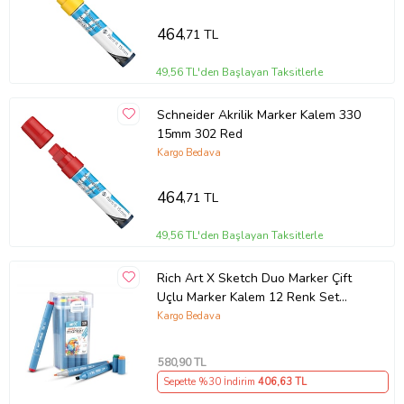
464
,71 TL
49,56 TL'den Başlayan Taksitlerle
Schneider Akrilik Marker Kalem 330
15mm 302 Red
Kargo Bedava
464
,71 TL
49,56 TL'den Başlayan Taksitlerle
Rich Art X Sketch Duo Marker Çift
Uçlu Marker Kalem 12 Renk Set
18046
Kargo Bedava
580
,90 TL
Sepette %30 İndirim
406
,63 TL