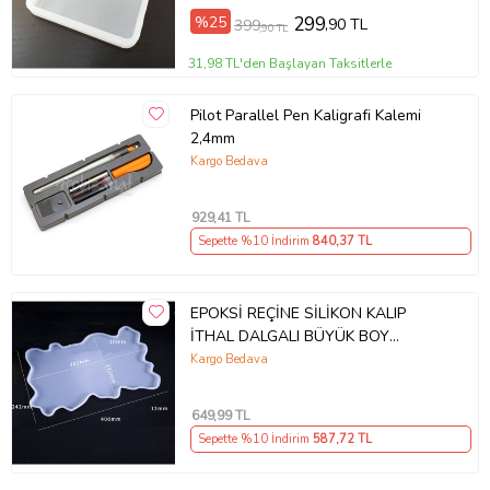
%25
299
,90 TL
399
,90 TL
31,98 TL'den Başlayan Taksitlerle
Pilot Parallel Pen Kaligrafi Kalemi
2,4mm
Kargo Bedava
929
,41 TL
Sepette %10 İndirim
840
,37 TL
EPOKSİ REÇİNE SİLİKON KALIP
İTHAL DALGALI BÜYÜK BOY
DİKDÖRTGEN TEPSİ SİLİKON KALIP
Kargo Bedava
HB170215-0016 (Beyaz)
649
,99 TL
Sepette %10 İndirim
587
,72 TL