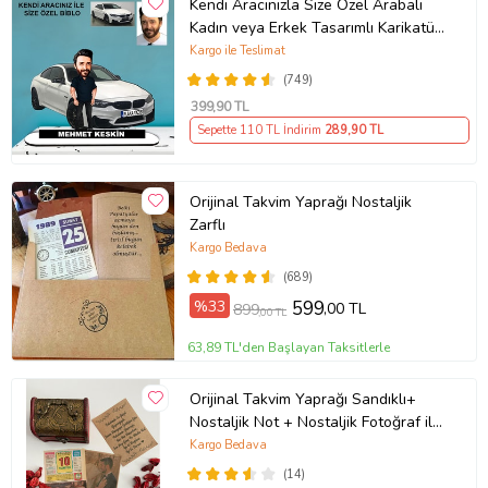
Kendi Aracınızla Size Özel Arabalı
Kadın veya Erkek Tasarımlı Karikatür
Biblo , Babalar Günü Hediyesi,
Kargo ile Teslimat
Erkeğe Hediye, Rent A Car Hediyesi
(749)
399
,90 TL
Sepette 110 TL İndirim
289
,90 TL
Orijinal Takvim Yaprağı Nostaljik
Zarflı
Kargo Bedava
(689)
%33
599
,00 TL
899
,00 TL
63,89 TL'den Başlayan Taksitlerle
Orijinal Takvim Yaprağı Sandıklı+
Nostaljik Not + Nostaljik Fotoğraf ile
birlikte UNUTULMAYACAK BİR
Kargo Bedava
HEDİYE
(14)