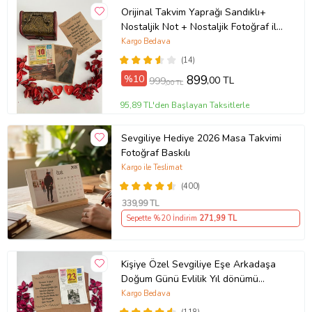
Orijinal Takvim Yaprağı Sandıklı+
Nostaljik Not + Nostaljik Fotoğraf ile
birlikte UNUTULMAYACAK BİR
Kargo Bedava
HEDİYE
(14)
%10
899
,00 TL
999
,00 TL
95,89 TL'den Başlayan Taksitlerle
Sevgiliye Hediye 2026 Masa Takvimi
Fotoğraf Baskılı
Kargo ile Teslimat
(400)
339
,99 TL
Sepette %20 İndirim
271
,99 TL
Kişiye Özel Sevgiliye Eşe Arkadaşa
Doğum Günü Evlilik Yıl dönümü
Fotoğraflı Hediye Takvim Yaprağı
Kargo Bedava
NOSTALJİK ZARFLI