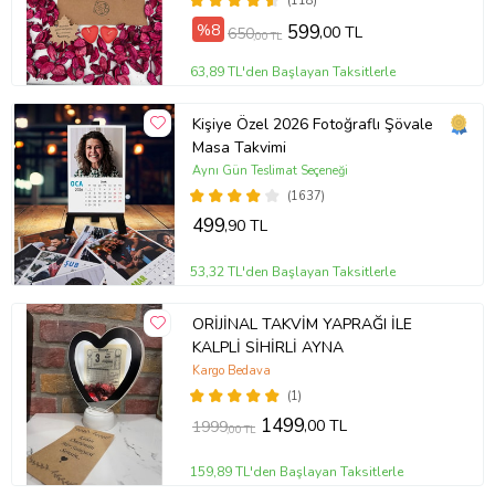
(118)
%8
599
,00 TL
650
,00 TL
63,89 TL'den Başlayan Taksitlerle
Kişiye Özel 2026 Fotoğraflı Şövale
Masa Takvimi
Aynı Gün Teslimat Seçeneği
(1637)
499
,90 TL
53,32 TL'den Başlayan Taksitlerle
ORİJİNAL TAKVİM YAPRAĞI İLE
KALPLİ SİHİRLİ AYNA
Kargo Bedava
(1)
1499
,00 TL
1999
,00 TL
159,89 TL'den Başlayan Taksitlerle