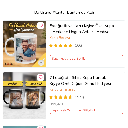
Bu Ürünü Alanlar Bunları da Aldı
Fotoğraflı ve Yazılı Kişiye Özel Kupa
– Herkese Uygun Anlamlı Hediye
Porselen Baskılı Kupa (Beyaz)
Kargo Bedava
(106)
Sepet Fiyatı
525
,20 TL
2 Fotoğraflı Sihirli Kupa Bardak
Kişiye Özel Doğum Günü Hediyesi
Sevgiliye Hediye Anneye Babaya
Kargo ile Teslimat
Ablaya Abiye Kız Erkek Kardeşe
(1572)
Arkadaşa Resimli Günü Yıl Dönümü
399
,97 TL
Hediyesi
Sepette %25 İndirim
299
,98 TL