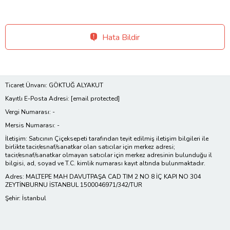
Hata Bildir
Ticaret Ünvanı: GÖKTUĞ ALYAKUT
Kayıtlı E-Posta Adresi:
[email protected]
Vergi Numarası: -
Mersis Numarası: -
İletişim: Satıcının Çiçeksepeti tarafından teyit edilmiş iletişim bilgileri ile
birlikte tacir/esnaf/sanatkar olan satıcılar için merkez adresi;
tacir/esnaf/sanatkar olmayan satıcılar için merkez adresinin bulunduğu il
bilgisi, ad, soyad ve T.C. kimlik numarası kayıt altında bulunmaktadır.
Adres: MALTEPE MAH DAVUTPAŞA CAD TIM 2 NO 8 İÇ KAPI NO 304
ZEYTİNBURNU İSTANBUL 1500046971/342/TUR
Şehir: İstanbul