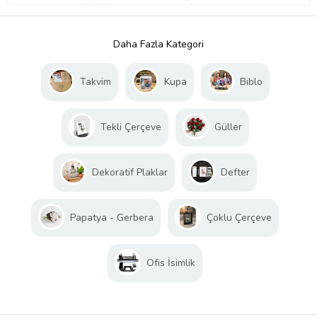
Daha Fazla Kategori
Takvim
Kupa
Biblo
Tekli Çerçeve
Güller
Dekoratif Plaklar
Defter
Papatya - Gerbera
Çoklu Çerçeve
Ofis İsimlik