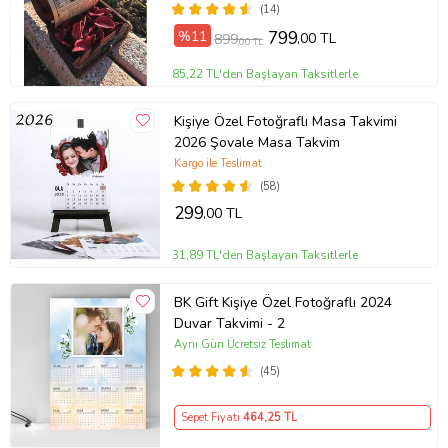
İÇİN UNUTULMAZ HEDİYE )
(14)
%11
799
,00 TL
899
,00 TL
85,22 TL'den Başlayan Taksitlerle
Kişiye Özel Fotoğraflı Masa Takvimi
2026 Şovale Masa Takvim
Kargo ile Teslimat
(58)
299
,00 TL
31,89 TL'den Başlayan Taksitlerle
BK Gift Kişiye Özel Fotoğraflı 2024
Duvar Takvimi - 2
Aynı Gün Ücretsiz Teslimat
(45)
Sepet Fiyatı
464
,25 TL