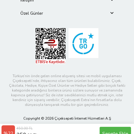
İletişim
Özel Günler
Türkiye’nin önde gelen online alışveriş sitesi ve mobil uygulaması
Çiçeksepeti’nde, ihtiyacınız olan tüm ürünleri bulabilirsiniz. Çiçek,
Çikolata, Hediye, Kişiye Özel Ürünler ve Hediye Setleri gibi birçok farklı
kategoride aradığınız binlerce ürünü sizlere sunuyor ve zamanında
kapınıza getiriyoruz! Siz de ister sevdiklerinizi mutlu etmek için, ister
kendiniz için sipariş verebilir; Çiçeksepeti Extra’nın fırsatlarla dolu
dünyasıyla tanışarak mutlu bir gün geçirebilirsiniz.
Copyright © 2026 Çiçeksepeti İnternet Hizmetleri A.Ş
450,00 TL
%22
Sepete Ekle