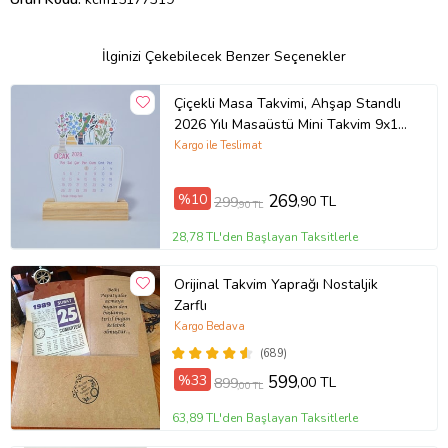
İlginizi Çekebilecek Benzer Seçenekler
Çiçekli Masa Takvimi, Ahşap Standlı
2026 Yılı Masaüstü Mini Takvim 9x11
cm (Çok Renkli-Beyaz)
Kargo ile Teslimat
%10
269
,90 TL
299
,90 TL
28,78 TL'den Başlayan Taksitlerle
Orijinal Takvim Yaprağı Nostaljik
Zarflı
Kargo Bedava
(689)
%33
599
,00 TL
899
,00 TL
63,89 TL'den Başlayan Taksitlerle