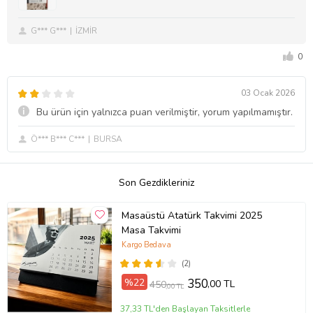
G*** G***
İZMİR
0
03 Ocak 2026
Bu ürün için yalnızca puan verilmiştir, yorum yapılmamıştır.
Ö*** B*** C***
BURSA
Son Gezdikleriniz
Masaüstü Atatürk Takvimi 2025
Masa Takvimi
Kargo Bedava
(2)
%22
350
,00 TL
450
,00 TL
37,33 TL'den Başlayan Taksitlerle