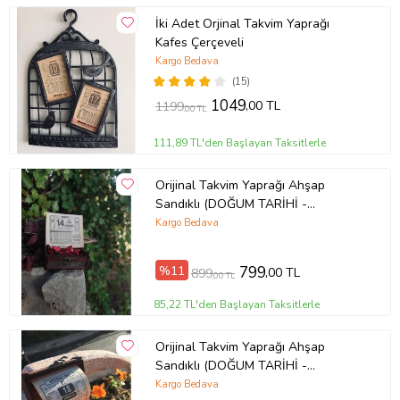
İki Adet Orjinal Takvim Yaprağı
Kafes Çerçeveli
Kargo Bedava
(15)
1049
,00 TL
1199
,00 TL
111,89 TL'den Başlayan Taksitlerle
Orijinal Takvim Yaprağı Ahşap
Sandıklı (DOĞUM TARİHİ -
TANIŞMA TARİHİ- EVLİLİK TARİHİ
Kargo Bedava
İÇİN UNUTULMAZ HEDİYE )
%11
799
,00 TL
899
,00 TL
85,22 TL'den Başlayan Taksitlerle
Orijinal Takvim Yaprağı Ahşap
Sandıklı (DOĞUM TARİHİ -
TANIŞMA TARİHİ- EVLİLİK TARİHİ
Kargo Bedava