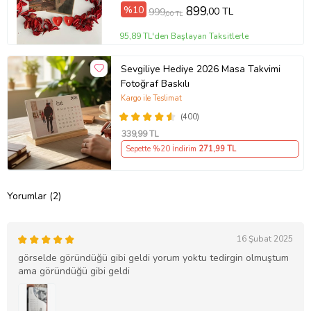
%10
899
,00 TL
999
,00 TL
95,89 TL'den Başlayan Taksitlerle
Sevgiliye Hediye 2026 Masa Takvimi
Fotoğraf Baskılı
Kargo ile Teslimat
(400)
339
,99 TL
Sepette %20 İndirim
271
,99 TL
Yorumlar (2)
16 Şubat 2025
görselde göründüğü gibi geldi yorum yoktu tedirgin olmuştum
ama göründüğü gibi geldi