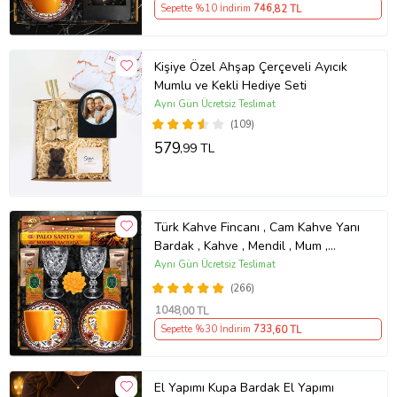
Sepette %10 İndirim
746
,82 TL
Kişiye Özel Ahşap Çerçeveli Ayıcık
Mumlu ve Kekli Hediye Seti
Aynı Gün Ücretsiz Teslimat
(109)
579
,99 TL
Türk Kahve Fincanı , Cam Kahve Yanı
Bardak , Kahve , Mendil , Mum ,
Tütsü Seti Kahvesever Hediye Seti
Aynı Gün Ücretsiz Teslimat
AYN34
(266)
1048
,00 TL
Sepette %30 İndirim
733
,60 TL
El Yapımı Kupa Bardak El Yapımı