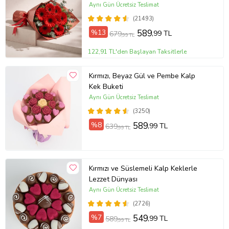
Aynı Gün Ücretsiz Teslimat
(21493)
%13
589
,99 TL
679
,99 TL
122,91 TL'den Başlayan Taksitlerle
Kırmızı, Beyaz Gül ve Pembe Kalp
Kek Buketi
Aynı Gün Ücretsiz Teslimat
(3250)
%8
589
,99 TL
639
,99 TL
Kırmızı ve Süslemeli Kalp Keklerle
Lezzet Dünyası
Aynı Gün Ücretsiz Teslimat
(2726)
%7
549
,99 TL
589
,99 TL