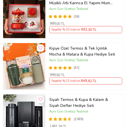
Müzikli Atlı Karınca El Yapımı Mum
AYN34
Aynı Gün Ücretsiz Teslimat
(36)
989
,00 TL
Sepette %30 İndirim
692
,30 TL
Kişiye Özel Termos & Tek İçimlik
Mocha & Matara & Kupa Hediye Seti
Aynı Gün Ücretsiz Teslimat
(57)
999
,90 TL
Sepette %15 İndirim
849
,92 TL
Siyah Termos & Kupa & Kalem &
Siyah Defter Hediye Seti
Aynı Gün Ücretsiz Teslimat
(1069)
1461
,38 TL