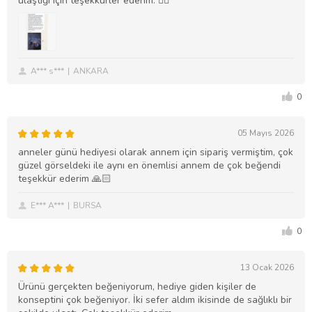
ulaştığı için teşekkürler ederim. 🙂‍↔️
A*** s***
ANKARA
0
05 Mayıs 2026
anneler günü hediyesi olarak annem için sipariş vermiştim, çok
güzel görseldeki ile aynı en önemlisi annem de çok beğendi
teşekkür ederim 🙏🏻
E*** A***
BURSA
0
13 Ocak 2026
Ürünü gerçekten beğeniyorum, hediye giden kişiler de
konseptini çok beğeniyor. İki sefer aldım ikisinde de sağlıklı bir