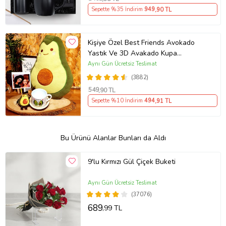
Sepette %35 İndirim
949
,90 TL
Kişiye Özel Best Friends Avokado
Yastık Ve 3D Avakado Kupa
Arkadaşa Hediye
Aynı Gün Ücretsiz Teslimat
(3882)
549
,90 TL
Sepette %10 İndirim
494
,91 TL
Bu Ürünü Alanlar Bunları da Aldı
9'lu Kırmızı Gül Çiçek Buketi
Aynı Gün Ücretsiz Teslimat
(37076)
689
,99 TL