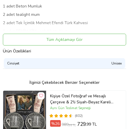
1 adet Beton Mumluk
2 adet tealight mum
2 adet Tek İçimlik Mehmet Efendi Türk Kahvesi
1 adet SENİN iÇİN yazılı Motto Kart
1 adet portakal dilimi kurusu
Tüm Açıklamayı Gör
1 adet kese koku
Ürün Özellikleri
Özenle hazırlanmış pelur kağıtlı craft hediye kutusunda
gönderilmektedir.
Cinsiyet
Unisex
Fincanlar köpük strafor içinde gönderilir kargoda hasar görmemesi
için.
İlginizi Çekebilecek Benzer Seçenekler
Doğum günü, yeni iş tebrik, ev hediyesi, anneler günü, yeni yıl
yılbaşı hediyesi, sevgililer günü, kadınlar günü, öğretmenler günü,
öğretmene hediye gibi özel günlerde çok tercih edilmektedir.
Kişiye Özel Fotoğraf ve Mesajlı
Çerçeve & 2'li Siyah-Beyaz Kareli
Ürün Kodu:
kc9206328
Türk Kahve Fincanı & 2'li Kahve
Aynı Gün Teslimat Seçeneği
Hediye Seti
(602)
%26
729
,99 TL
989
,99 TL