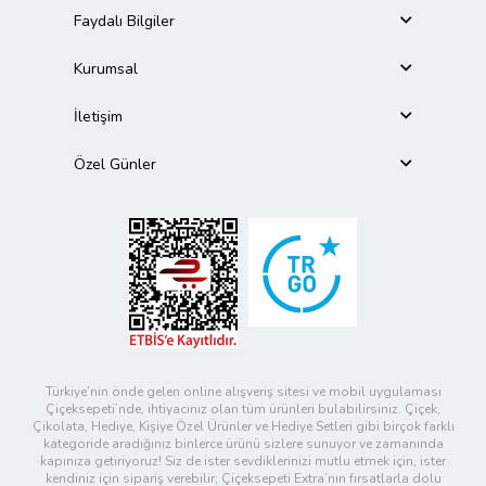
Faydalı Bilgiler
Kurumsal
İletişim
Özel Günler
Türkiye’nin önde gelen online alışveriş sitesi ve mobil uygulaması
Çiçeksepeti’nde, ihtiyacınız olan tüm ürünleri bulabilirsiniz. Çiçek,
Çikolata, Hediye, Kişiye Özel Ürünler ve Hediye Setleri gibi birçok farklı
kategoride aradığınız binlerce ürünü sizlere sunuyor ve zamanında
kapınıza getiriyoruz! Siz de ister sevdiklerinizi mutlu etmek için, ister
kendiniz için sipariş verebilir; Çiçeksepeti Extra’nın fırsatlarla dolu