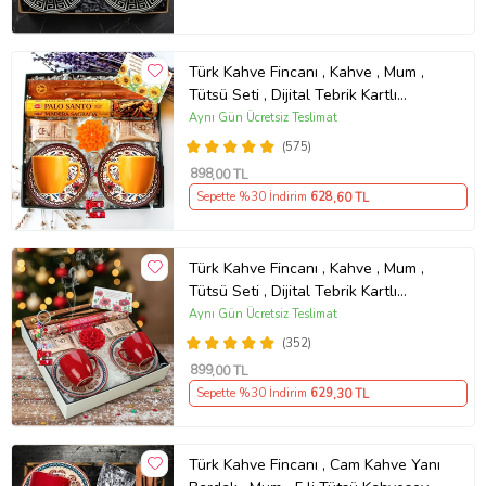
Türk Kahve Fincanı , Kahve , Mum ,
Tütsü Seti , Dijital Tebrik Kartlı
Kahvesever Hediye Seti AYN34
Aynı Gün Ücretsiz Teslimat
KŞSL
(575)
898
,00 TL
Sepette %30 İndirim
628
,60 TL
Türk Kahve Fincanı , Kahve , Mum ,
Tütsü Seti , Dijital Tebrik Kartlı
Kahvesever Hediye Seti AYN34
Aynı Gün Ücretsiz Teslimat
KŞSL
(352)
899
,00 TL
Sepette %30 İndirim
629
,30 TL
Türk Kahve Fincanı , Cam Kahve Yanı