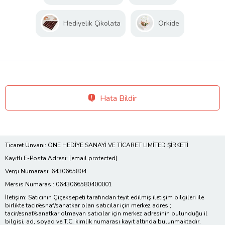
Hediyelik Çikolata
Orkide
Hata Bildir
Ticaret Ünvanı: ONE HEDİYE SANAYİ VE TİCARET LİMİTED ŞİRKETİ
Kayıtlı E-Posta Adresi:
[email protected]
Vergi Numarası: 6430665804
Mersis Numarası: 0643066580400001
İletişim: Satıcının Çiçeksepeti tarafından teyit edilmiş iletişim bilgileri ile
birlikte tacir/esnaf/sanatkar olan satıcılar için merkez adresi;
tacir/esnaf/sanatkar olmayan satıcılar için merkez adresinin bulunduğu il
bilgisi, ad, soyad ve T.C. kimlik numarası kayıt altında bulunmaktadır.