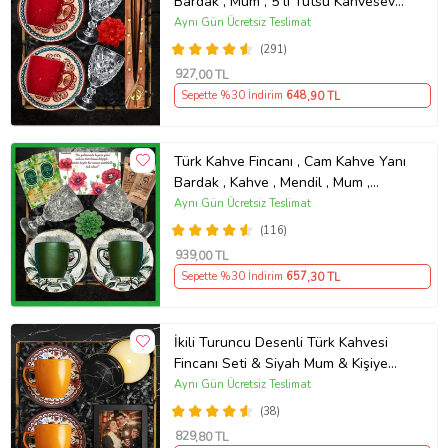
Bardak , Mum , 5 li Tütsü Kahvesever
Hediye Seti AYN34
Aynı Gün Ücretsiz Teslimat
(291)
927
,00 TL
Sepette %30 İndirim
648
,90 TL
Türk Kahve Fincanı , Cam Kahve Yanı
Bardak , Kahve , Mendil , Mum ,
Dijital Tebrik Kartlı Kahvesever
Aynı Gün Ücretsiz Teslimat
Hediye Seti AYN34
(116)
939
,00 TL
Sepette %30 İndirim
657
,30 TL
İkili Turuncu Desenli Türk Kahvesi
Fincanı Seti & Siyah Mum & Kişiye
Özel Fotoğraf Çerçevesi
Aynı Gün Ücretsiz Teslimat
(38)
829
,80 TL