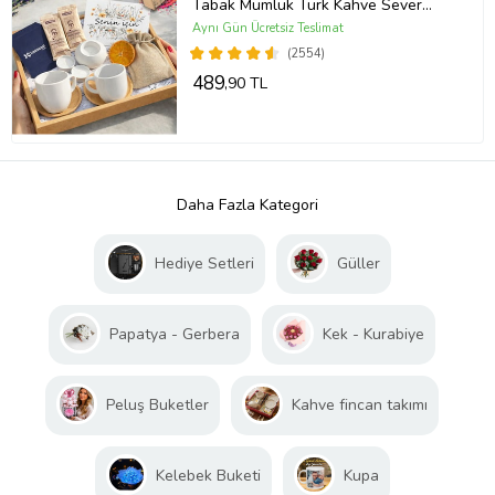
Tabak Mumluk Türk Kahve Sever
Hediye Kutusu
Aynı Gün Ücretsiz Teslimat
(2554)
489
,90 TL
Daha Fazla Kategori
Hediye Setleri
Güller
Papatya - Gerbera
Kek - Kurabiye
Peluş Buketler
Kahve fincan takımı
Kelebek Buketi
Kupa