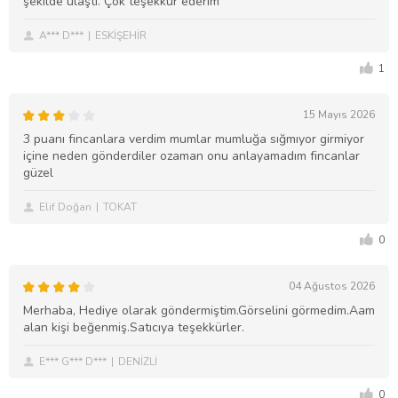
şekilde ulaştı. Çok teşekkür ederim
A*** D***
ESKİŞEHİR
1
15 Mayıs 2026
3 puanı fincanlara verdim mumlar mumluğa sığmıyor girmiyor
içine neden gönderdiler ozaman onu anlayamadım fincanlar
güzel
Elif Doğan
TOKAT
0
04 Ağustos 2026
Merhaba, Hediye olarak göndermiştim.Görselini görmedim.Aam
alan kişi beğenmiş.Satıcıya teşekkürler.
E*** G*** D***
DENİZLİ
0