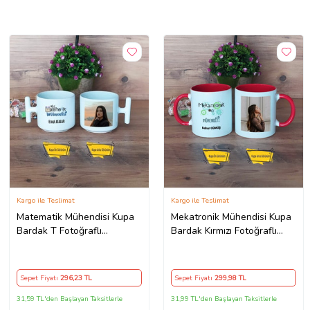
Kargo ile Teslimat
Kargo ile Teslimat
Matematik Mühendisi Kupa
Mekatronik Mühendisi Kupa
Bardak T Fotoğraflı
Bardak Kırmızı Fotoğraflı
Mühendisler Günü Hediyesi
Mühendisler Günü Hediyesi
Sepet Fiyatı
296
,23 TL
Sepet Fiyatı
299
,98 TL
31,59 TL'den Başlayan Taksitlerle
31,99 TL'den Başlayan Taksitlerle