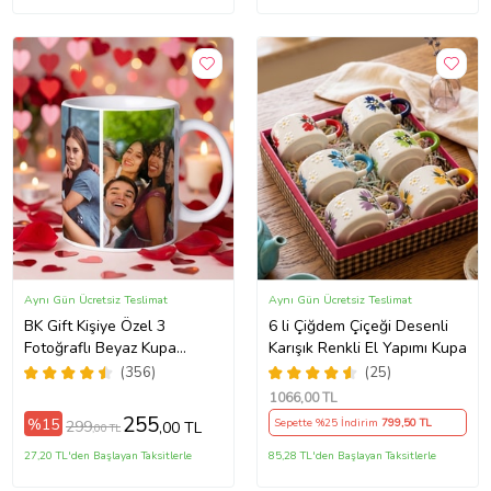
Aynı Gün Ücretsiz Teslimat
Aynı Gün Ücretsiz Teslimat
BK Gift Kişiye Özel 3
6 li Çiğdem Çiçeği Desenli
Fotoğraflı Beyaz Kupa
Karışık Renkli El Yapımı Kupa
Bardak, Sevgiliye Hediye,
(356)
(25)
Arkadaşa Hediye
1066
,00 TL
255
%15
Sepette %25 İndirim
799
,50 TL
299
,00 TL
,00 TL
27,20 TL'den Başlayan Taksitlerle
85,28 TL'den Başlayan Taksitlerle