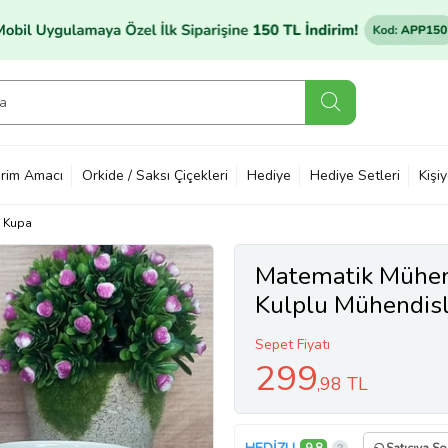
rim Amacı
Orkide / Saksı Çiçekleri
Hediye
Hediye Setleri
Kişi
Kupa
Matematik Mühend
Kulplu Mühendisl
Sepet Fiyatı
299
,98 TL