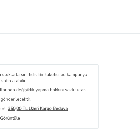
stoklarla sınırlıdır. Bir tüketici bu kampanya
tın alabilir.
arında değişiklik yapma hakkını saklı tutar.
gönderilecektir.
erli
350,00 TL Üzeri Kargo Bedava
 Görüntüle
iyat bilgileri, satıcı tarafından