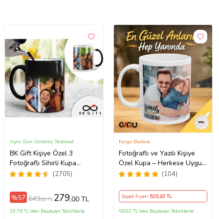
Aynı Gün Ücretsiz Teslimat
Kargo Bedava
BK Gift Kişiye Özel 3
Fotoğraflı ve Yazılı Kişiye
Fotoğraflı Sihirli Kupa
Özel Kupa – Herkese Uygun
Bardak, Arkadaşa Hediye,
Anlamlı Hediye Porselen
(2705)
(104)
Sevgiliye Hediye
Baskılı Kupa (Beyaz)
279
%57
Sepet Fiyatı
525
,20 TL
649
,00 TL
,00 TL
29,76 TL'den Başlayan Taksitlerle
56,02 TL'den Başlayan Taksitlerle