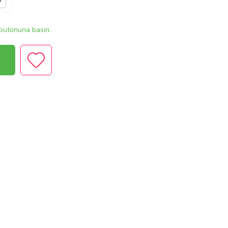
r
butonuna basın.