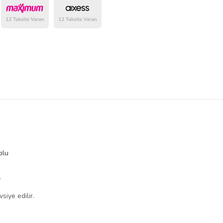
plu
.
siye edilir.