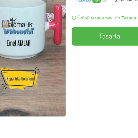
HEDİZU
9,8
Satıcıya So
Ürünü tasarlamak için Tasarla 
Tasarla