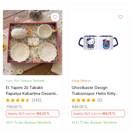
Aynı Gün Ücretsiz Teslimat
Kargo Bedava
El Yapımı 2li Tabaklı
Ghostbastır Design
Papatya Kabartma Desenli
Trabzonspor Hello Kitty
Beren Kupa - Seviyor
Kupa Bardak Tek Adet 089
(141)
(1)
Sevmiyor
799
,00 TL
649
,00 TL
Sepette %25 İndirim
599
,25 TL
Sepette %25 İndirim
486
,75 TL
63,91 TL'den Başlayan Taksitlerle
51,91 TL'den Başlayan Taksitlerle