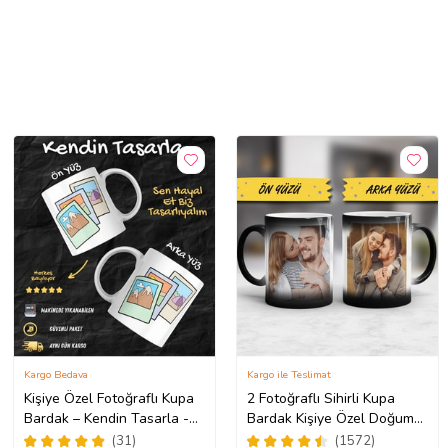
Kargo Bedava
Kargo ile Teslimat
Kişiye Özel Fotoğraflı Kupa
2 Fotoğraflı Sihirli Kupa
Bardak – Kendin Tasarla -
Bardak Kişiye Özel Doğum
Fotoğrafını Gönder
Günü Hediyesi Sevgiliye
(31)
(1572)