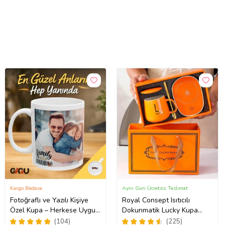
Kargo Bedava
Aynı Gün Ücretsiz Teslimat
Fotoğraflı ve Yazılı Kişiye
Royal Consept Isıtıcılı
Özel Kupa – Herkese Uygun
Dokunmatik Lucky Kupa
Anlamlı Hediye Porselen
Bardak Seti
(104)
(225)