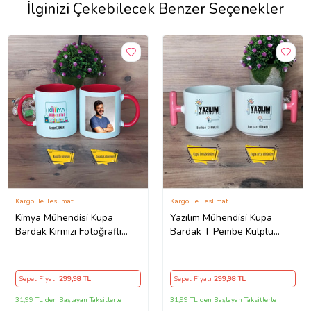
İlginizi Çekebilecek Benzer Seçenekler
Kargo ile Teslimat
Kargo ile Teslimat
Kimya Mühendisi Kupa
Yazılım Mühendisi Kupa
Bardak Kırmızı Fotoğraflı
Bardak T Pembe Kulplu
Mühendisler Günü Hediyesi
Mühendisler Günü Hediyesi
Sepet Fiyatı
299
,98 TL
Sepet Fiyatı
299
,98 TL
31,99 TL'den Başlayan Taksitlerle
31,99 TL'den Başlayan Taksitlerle