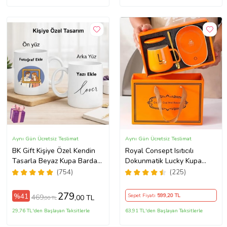
Aynı Gün Ücretsiz Teslimat
Aynı Gün Ücretsiz Teslimat
BK Gift Kişiye Özel Kendin
Royal Consept Isıtıcılı
Tasarla Beyaz Kupa Bardak,
Dokunmatik Lucky Kupa
Sevgiliye Hediye, Arkadaşa
Bardak Seti
(754)
(225)
Hediye, Doğum Günü
Hediyesi
279
%41
Sepet Fiyatı
599
,20 TL
469
,00 TL
,00 TL
29,76 TL'den Başlayan Taksitlerle
63,91 TL'den Başlayan Taksitlerle