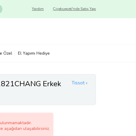
Yardım
Çiçeksepeti'nde Satış Yap
ye Özel
El Yapımı Hediye
H1821CHANG Erkek
Tissot
bulunmamaktadır.
ze aşağıdan ulaşabilirsiniz.