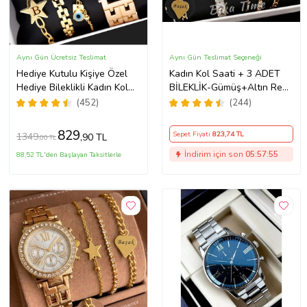
Aynı Gün Ücretsiz Teslimat
Aynı Gün Teslimat Seçeneği
Hediye Kutulu Kişiye Özel
Kadın Kol Saati + 3 ADET
Hediye Bileklikli Kadın Kol
BİLEKLİK-Gümüş+Altın Renk
Saati Özel Kutusunda (Gold)
Seçeneği ayarlanabilir
(452)
(244)
kordon Kadın Kol Saati
BİLEKLİK HEDİYE Altın Renk
829
Sepet Fiyatı
823
,74 TL
1349
,90 TL
,00 TL
- Kız Arkadaşa hediye (Altın)
İndirim için son
05:57:54
88,52 TL'den Başlayan Taksitlerle