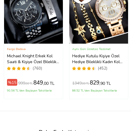
Kargo Bedava
Aynı Gün Ücretsiz Teslimat
Michael Knight Erkek Kol
Hediye Kutulu Kişiye Özel
Saati & Kişiye Özel Bileklik
Hediye Bileklikli Kadın Kol
Hediye Seti Mk
Saati Özel Kutusunda (Gold)
(760)
(452)
SiyahİçiGümüş
849
829
%15
999
1349
,00 TL
,90 TL
,00 TL
,00 TL
90,56 TL'den Başlayan Taksitlerle
88,52 TL'den Başlayan Taksitlerle