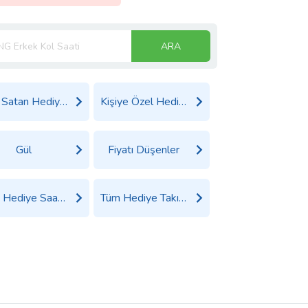
ARA
Çok Satan Hediyeler
Kişiye Özel Hediyeler
Gül
Fiyatı Düşenler
Tüm Hediye Saat Ürünleri
Tüm Hediye Takı, Saat ve Aksesuar Ürünleri