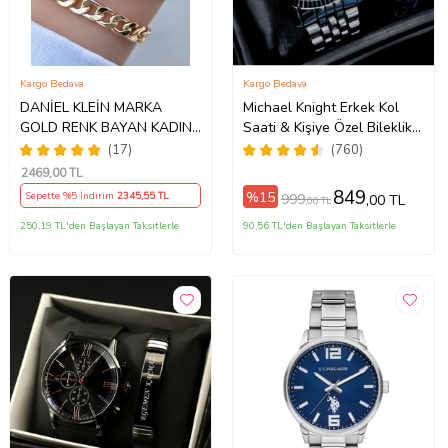
Kargo Bedava
Kargo Bedava
DANİEL KLEİN MARKA
Michael Knight Erkek Kol
GOLD RENK BAYAN KADIN
Saati & Kişiye Özel Bileklik
SAAT AKSESUAR BİLEKLİK
Hediye Seti Mk
(17)
(760)
HEDİYELİ
SiyahİçiGümüş
2469
,00 TL
849
%15
Sepette %5 İndirim
2345
,55 TL
999
,00 TL
,00 TL
250,19 TL'den Başlayan Taksitlerle
90,56 TL'den Başlayan Taksitlerle