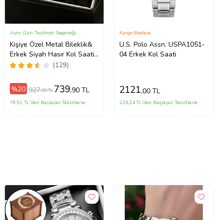
Aynı Gün Teslimat Seçeneği
Kargo Bedava
Kişiye Özel Metal Bileklik&
U.S. Polo Assn. USPA1051-
Erkek Siyah Hasır Kol Saati
04 Erkek Kol Saati
Hediye Seti
(129)
739
2121
%20
927
,90 TL
,00 TL
,30 TL
78,92 TL'den Başlayan Taksitlerle
226,24 TL'den Başlayan Taksitlerle