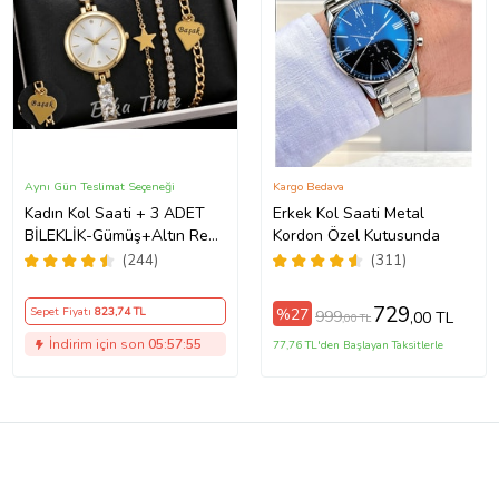
Aynı Gün Teslimat Seçeneği
Kargo Bedava
Kadın Kol Saati + 3 ADET
Erkek Kol Saati Metal
BİLEKLİK-Gümüş+Altın Renk
Kordon Özel Kutusunda
Seçeneği ayarlanabilir
(244)
(311)
kordon Kadın Kol Saati
BİLEKLİK HEDİYE Altın Renk
729
%27
Sepet Fiyatı
823
,74 TL
999
,00 TL
,00 TL
- Kız Arkadaşa hediye (Altın)
İndirim için son
05:57:54
77,76 TL'den Başlayan Taksitlerle