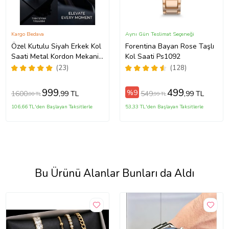
Kargo Bedava
Aynı Gün Teslimat Seçeneği
Özel Kutulu Siyah Erkek Kol
Forentina Bayan Rose Taşlı
Saati Metal Kordon Mekanik
Kol Saati Ps1092
Motor Garantili Hediye Kart
(23)
(128)
Notu İle Gönderilir
999
499
%9
1600
549
,99 TL
,99 TL
,00 TL
,99 TL
106,66 TL'den Başlayan Taksitlerle
53,33 TL'den Başlayan Taksitlerle
Bu Ürünü Alanlar Bunları da Aldı