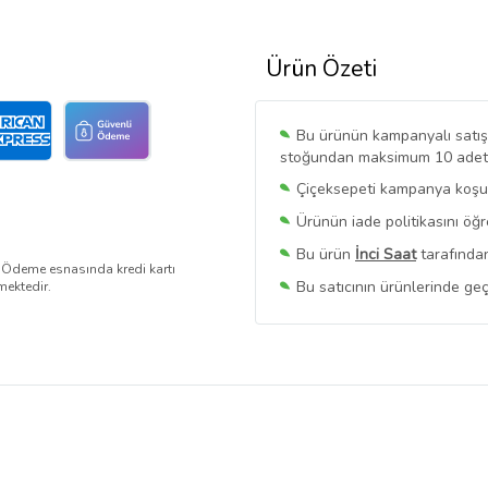
Ürün Özeti
Bu ürünün kampanyalı satışı 
stoğundan maksimum 10 adet sa
Çiçeksepeti kampanya koşull
Ürünün iade politikasını öğ
Bu ürün
İnci Saat
tarafından
. Ödeme esnasında kredi kartı
Bu satıcının ürünlerinde geç
mektedir.
Bu Satıcının
Tüm Ürünlerini
Ürün sayfasında gördüğünüz f
belirlenmektedir.