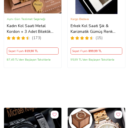
Aynı Gün Teslimat Seçeneği
Kargo Bedava
Kadın Kol Saati Metal
Erkek Kol Saati Şık &
Kordon + 3 Adet Bileklik
Karizmatik Gümüş Renk
Kişiye Özel Hediye Kadına
Metal Kordonlu
(173)
(15)
hediye Kız arkadaşa hediye
Sepet Fiyatı
819
,90 TL
Sepet Fiyatı
899
,99 TL
87,45 TL'den Başlayan Taksitlerle
95,99 TL'den Başlayan Taksitlerle