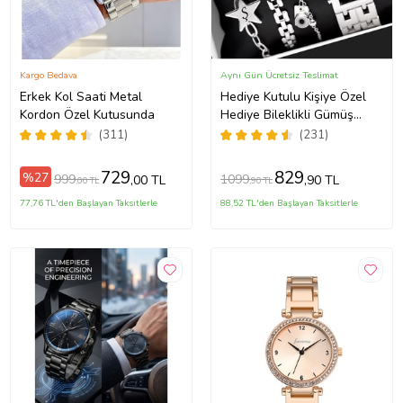
Kargo Bedava
Aynı Gün Ücretsiz Teslimat
Erkek Kol Saati Metal
Hediye Kutulu Kişiye Özel
Kordon Özel Kutusunda
Hediye Bileklikli Gümüş
Kadın Kol Saati Özel
(311)
(231)
Kutusunda (Gümüş)
729
829
%27
999
1099
,00 TL
,90 TL
,00 TL
,90 TL
77,76 TL'den Başlayan Taksitlerle
88,52 TL'den Başlayan Taksitlerle