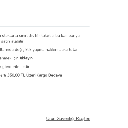
stoklarla sınırlıdır. Bir tüketici bu kampanya
tın alabilir.
arında değişiklik yapma hakkını saklı tutar.
renmek için
tıklayın.
 gönderilecektir.
erli
350,00 TL Üzeri Kargo Bedava
 Görüntüle
iyat bilgileri, satıcı tarafından
Ürün Güvenliği Bilgileri