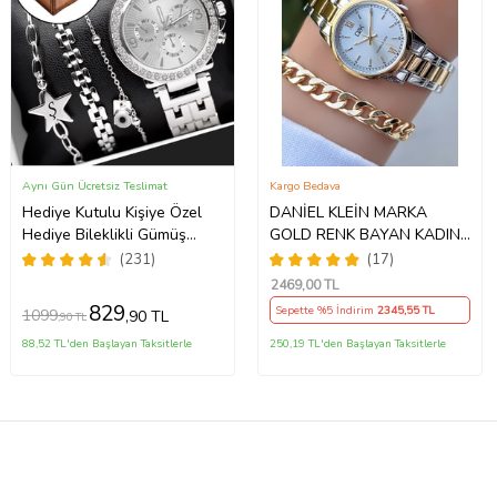
Aynı Gün Ücretsiz Teslimat
Kargo Bedava
Hediye Kutulu Kişiye Özel
DANİEL KLEİN MARKA
Hediye Bileklikli Gümüş
GOLD RENK BAYAN KADIN
Kadın Kol Saati Özel
SAAT AKSESUAR BİLEKLİK
(231)
(17)
Kutusunda (Gümüş)
HEDİYELİ
2469
,00 TL
829
Sepette %5 İndirim
2345
,55 TL
1099
,90 TL
,90 TL
88,52 TL'den Başlayan Taksitlerle
250,19 TL'den Başlayan Taksitlerle