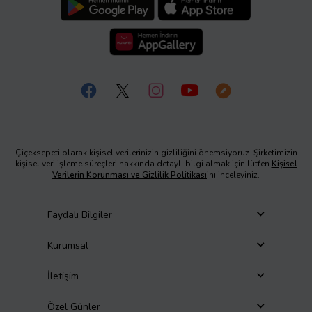
Çiçeksepeti olarak kişisel verilerinizin gizliliğini önemsiyoruz. Şirketimizin
kişisel veri işleme süreçleri hakkında detaylı bilgi almak için lütfen
Kişisel
Verilerin Korunması ve Gizlilik Politikası
’nı inceleyiniz.
Faydalı Bilgiler
Kurumsal
İletişim
Özel Günler