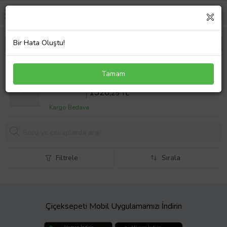
Bir Hata Oluştu!
Mayoral Erkek Bebek Keten Yelek Lacivert
Tamam
Sepette %25 İndirim
2035
,00 TL
1526,
25 TL
Kargo Bedava
Filtrele
Sırala
Çiçeksepeti Mobil Uygulamamızı İndirin