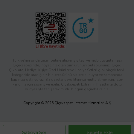
Türkiye’nin önde gelen online alışveriş sitesi ve mobil uygulaması
Çiçeksepeti’nde, ihtiyacınız olan tüm ürünleri bulabilirsiniz. Çiçek,
Çikolata, Hediye, Kişiye Özel Ürünler ve Hediye Setleri gibi birçok farklı
kategoride aradığınız binlerce ürünü sizlere sunuyor ve zamanında
kapınıza getiriyoruz! Siz de ister sevdiklerinizi mutlu etmek için, ister
kendiniz için sipariş verebilir; Çiçeksepeti Extra’nın fırsatlarla dolu
dünyasıyla tanışarak mutlu bir gün geçirebilirsiniz.
Copyright © 2026 Çiçeksepeti İnternet Hizmetleri A.Ş
Satıcıya Sor
Sepete Ekle