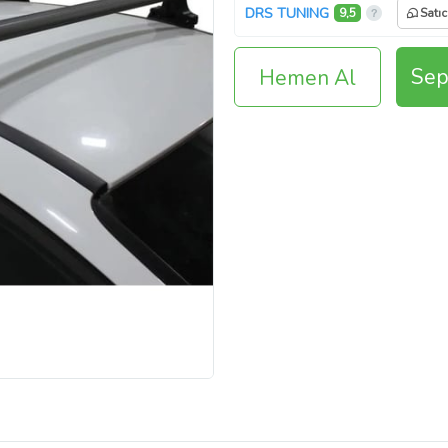
DRS TUNING
9,5
Satıc
Sep
Hemen Al