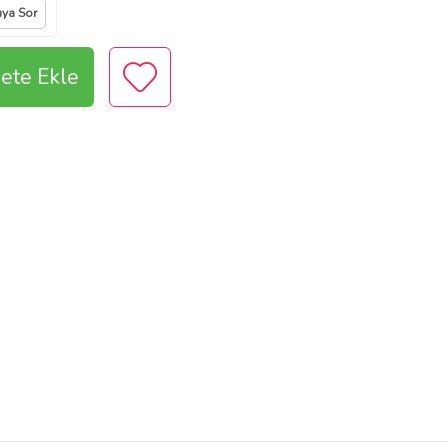
ıya Sor
ete Ekle