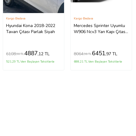
Kargo Bedava
Kargo Bedava
Hyundai Kona 2018-2022
Mercedes Sprinter Uyumlu
Tavan Çıtası Parlak Siyah
W906 Ncv3 Yan Kapı Çıtası
10 Parça Krom (Extra Uzun)
2006 Ve Sonrası
4887
6451
6108
8064
,12 TL
,97 TL
,90 TL
,96 TL
521,29 TL'den Başlayan Taksitlerle
688,21 TL'den Başlayan Taksitlerle