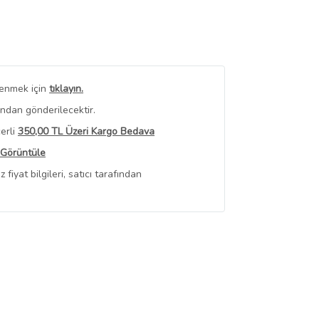
renmek için
tıklayın.
ından gönderilecektir.
erli
350,00 TL Üzeri Kargo Bedava
 Görüntüle
iyat bilgileri, satıcı tarafından