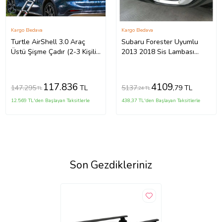
Kargo Bedava
Kargo Bedava
Turtle AirShell 3.0 Araç
Subaru Forester Uyumlu
Üstü Şişme Çadır (2-3 Kişilik
2013 2018 Sis Lambası
Çadır)
Kaplama Krom Parça
117.836
4109
147.295
5137
TL
,79 TL
TL
,24 TL
12.569 TL'den Başlayan Taksitlerle
438,37 TL'den Başlayan Taksitlerle
Son Gezdikleriniz