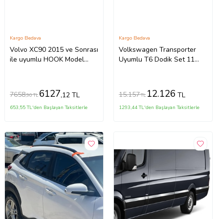
Kargo Bedava
Kargo Bedava
Volvo XC90 2015 ve Sonrası
Volkswagen Transporter
ile uyumlu HOOK Model
Uyumlu T6 Dodik Set 11
Anahtar Kilitli Ara Atkı
Parça ABS K.Ş. 2010 2014
Tavan Barı GRİ
Model Aras
6127
12.126
7658
15.157
,12 TL
TL
,90 TL
TL
653,55 TL'den Başlayan Taksitlerle
1293,44 TL'den Başlayan Taksitlerle