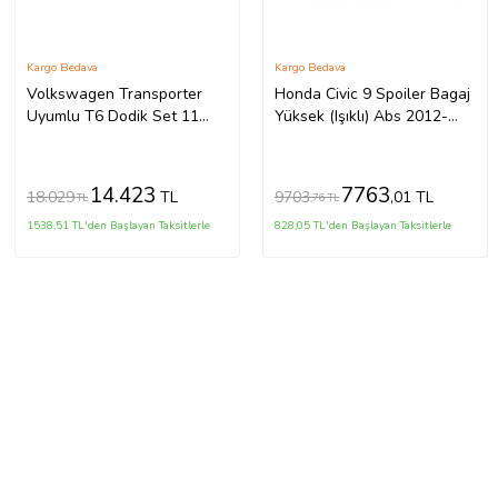
Kargo Bedava
Kargo Bedava
Volkswagen Transporter
Honda Civic 9 Spoiler Bagaj
Uyumlu T6 Dodik Set 11
Yüksek (Işıklı) Abs 2012-
Parça ABS U.Ş. 2010 2014
2015
Model Arası
14.423
7763
18.029
9703
TL
,01 TL
TL
,76 TL
1538,51 TL'den Başlayan Taksitlerle
828,05 TL'den Başlayan Taksitlerle