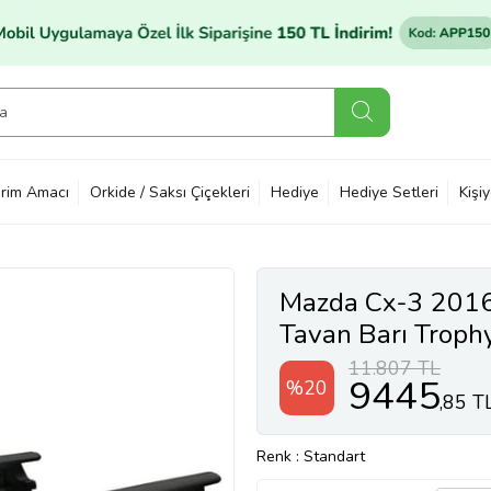
rim Amacı
Orkide / Saksı Çiçekleri
Hediye
Hediye Setleri
Kişi
Mazda Cx-3 2016 
Tavan Barı Troph
11.807 TL
9445
%20
,85 T
Renk
: Standart