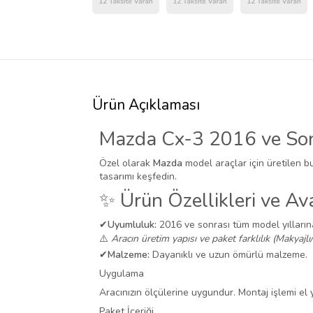
Ürün Açıklaması
Mazda Cx-3 2016 ve Sonr
Özel olarak
Mazda
model araçlar için üretilen b
tasarımı keşfedin.
✨ Ürün Özellikleri ve Ava
✔
Uyumluluk:
2016 ve sonrası tüm model yılları
⚠️
Aracın üretim yapısı ve paket farklılık (Makyajlı
✔
Malzeme:
Dayanıklı ve uzun ömürlü malzeme.
Uygulama
Aracınızın ölçülerine uygundur. Montaj işlemi el ya
Paket İçeriği