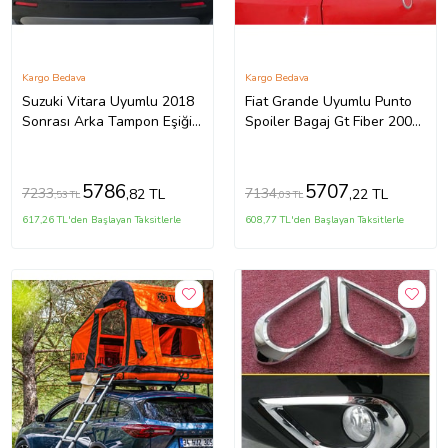
Kargo Bedava
Kargo Bedava
Suzuki Vitara Uyumlu 2018
Fiat Grande Uyumlu Punto
Sonrası Arka Tampon Eşiği
Spoiler Bagaj Gt Fiber 2005-
2018 Model İthal Üründür
2010
5786
5707
7233
7134
,82 TL
,22 TL
,53 TL
,03 TL
617,26 TL'den Başlayan Taksitlerle
608,77 TL'den Başlayan Taksitlerle