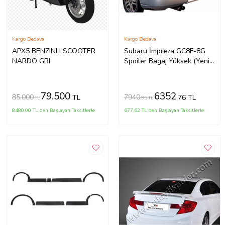
Kargo Bedava
Kargo Bedava
APX5 BENZINLI SCOOTER
Subaru İmpreza GC8F-8G
NARDO GRI
Spoiler Bagaj Yüksek (Yeni
Md)(ışıklı) Fiber
79.500
6352
85.000
7940
TL
,76 TL
TL
,95 TL
8480,00 TL'den Başlayan Taksitlerle
677,62 TL'den Başlayan Taksitlerle