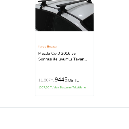
Kargo Bedava
Mazda Cx-3 2016 ve
Sonrası ile uyumlu Tavan
Barı Trophy Bars Ara Atkı
Siyah
9445
11.807
,85 TL
TL
1007,55 TL'den Başlayan Taksitlerle