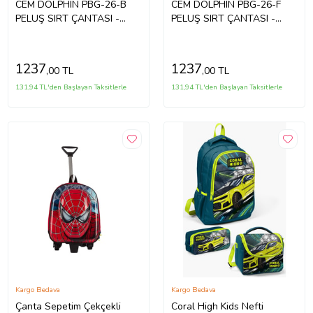
CEM DOLPHIN PBG-26-B
CEM DOLPHIN PBG-26-F
PELUŞ SIRT ÇANTASI -
PELUŞ SIRT ÇANTASI -
ASLAN
BAYKUŞ
1237
1237
,00 TL
,00 TL
131,94 TL'den Başlayan Taksitlerle
131,94 TL'den Başlayan Taksitlerle
Kargo Bedava
Kargo Bedava
Çanta Sepetim Çekçekli
Coral High Kids Nefti