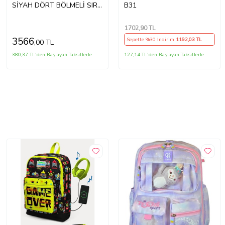
SİYAH DÖRT BÖLMELİ SIRT
B31
ÇANTASI
1702
,90 TL
3566
Sepette %30 İndirim
1192
,03 TL
,00 TL
380,37 TL'den Başlayan Taksitlerle
127,14 TL'den Başlayan Taksitlerle