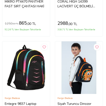
MİKRO PT4470 PANTHER
CORAL HIGH 14399
FAST SIRT ÇANTASI HAKİ
LACİVERT ÜÇ BÖLMELİ
SIRT ÇANTASI
865
2988
1250
,00 TL
,00 TL
,00 TL
92,26 TL'den Başlayan Taksitlerle
318,71 TL'den Başlayan Taksitlerle
Kargo Bedava
Kargo Bedava
Entegre 9837 Laptop
Siyah Turuncu Dinozor