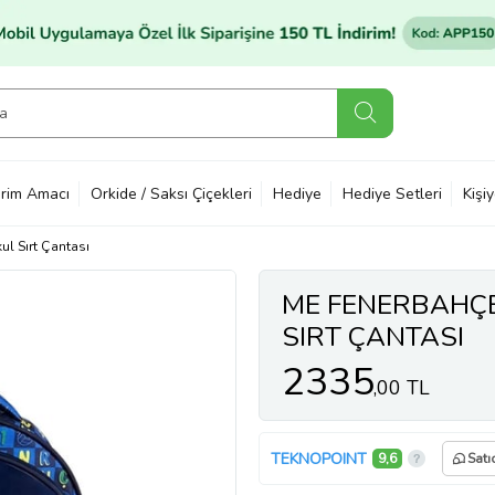
rim Amacı
Orkide / Saksı Çiçekleri
Hediye
Hediye Setleri
Kişi
ul Sırt Çantası
ME FENERBAHÇE
SIRT ÇANTASI
2335
,00 TL
TEKNOPOINT
9,6
Satı