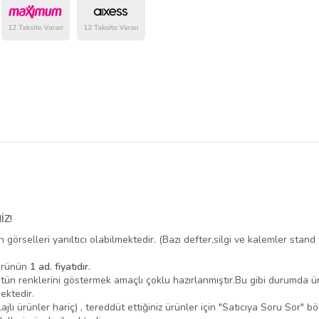
belirlenmektedir.
İZ!
n görselleri yanıltıcı olabilmektedir. (Bazı defter,silgi ve kalemler sta
 ürünün
1 ad. fiyatıdır.
 bütün renklerini göstermek amaçlı çoklu hazırlanmıştır.Bu gibi durumda 
ektedir.
ajlı ürünler hariç) , tereddüt ettiğiniz ürünler için "Satıcıya Soru Sor" b