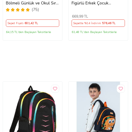
Bölmeli Günlük ve Okul Sırt
Figürlü Erkek Çocuk
Çantası (Siyah)
Anaokulu Sırt Çantası –
(75)
Sevimli Kreş Çantası
669
,99 TL
Sepet Fiyatı
601
,42 TL
Sepette %14 İndirim
576
,46 TL
64,15 TL'den Başlayan Taksitlerle
61,48 TL'den Başlayan Taksitlerle