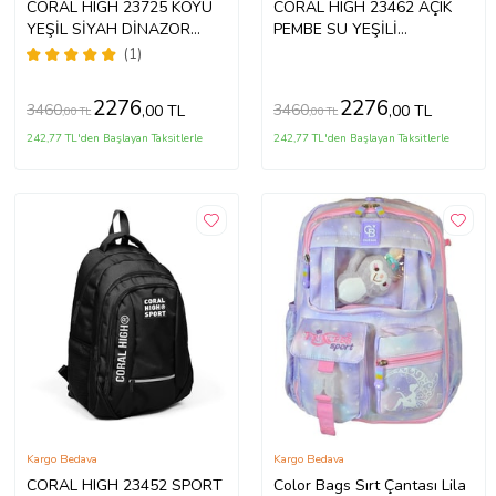
CORAL HIGH 23725 KOYU
CORAL HIGH 23462 AÇIK
YEŞİL SİYAH DİNAZOR
PEMBE SU YEŞİLİ
DESENLİ DÖRT BÖLMELİ
MAKARON DESENLİ DÖRT
(1)
SIRT ÇANTASI KOYU YEŞİL
BÖLMELİ OKUL SIRT
ÇANTASI
2276
2276
3460
3460
,00 TL
,00 TL
,00 TL
,00 TL
242,77 TL'den Başlayan Taksitlerle
242,77 TL'den Başlayan Taksitlerle
Kargo Bedava
Kargo Bedava
CORAL HIGH 23452 SPORT
Color Bags Sırt Çantası Lila