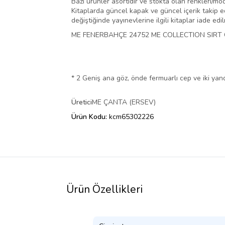
Bazı ürünler asortidir ve stokta olan renkleri/mo
Kitaplarda güncel kapak ve güncel içerik takip ed
değiştiğinde yayınevlerine ilgili kitaplar iade edi
ME FENERBAHÇE 24752 ME COLLECTION SIRT
* 2 Geniş ana göz, önde fermuarlı cep ve iki yand
Üretici
ME ÇANTA (ERSEV)
Ürün Kodu:
kcm65302226
Ürün Özellikleri