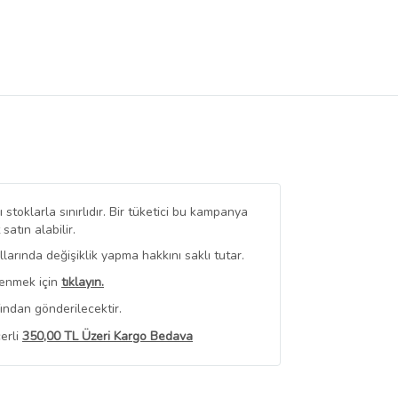
stoklarla sınırlıdır. Bir tüketici bu kampanya
tın alabilir.
arında değişiklik yapma hakkını saklı tutar.
renmek için
tıklayın.
ından gönderilecektir.
erli
350,00 TL Üzeri Kargo Bedava
 Görüntüle
iyat bilgileri, satıcı tarafından