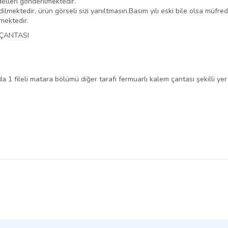
delleri gönderilmektedir.
ilmektedir, ürün görseli sizi yanıltmasın.Basım yılı eski bile olsa müfre
lmektedir.
 ÇANTASI
a 1 fileli matara bölümü diğer tarafı fermuarlı kalem çantası şekilli ye