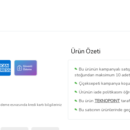
Ürün Özeti
Bu ürünün kampanyalı satışı 
stoğundan maksimum 10 adet sa
Çiçeksepeti kampanya koşull
Ürünün iade politikasını öğ
Bu ürün
TEKNOPOINT
taraf
deme esnasında kredi kartı bilgileriniz
Bu satıcının ürünlerinde geç
Bu Satıcının
Tüm Ürünlerini
Ürün sayfasında gördüğünüz f