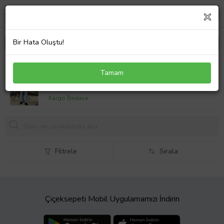
Bir Hata Oluştu!
Mecit 2766 Erkek Mavi Büyük Beden Uzun Kollu
Tamam
Pijama Takımı
1691,
36 TL
Kargo Bedava
Filtrele
Sırala
Çiçeksepeti Mobil Uygulamamızı İndirin