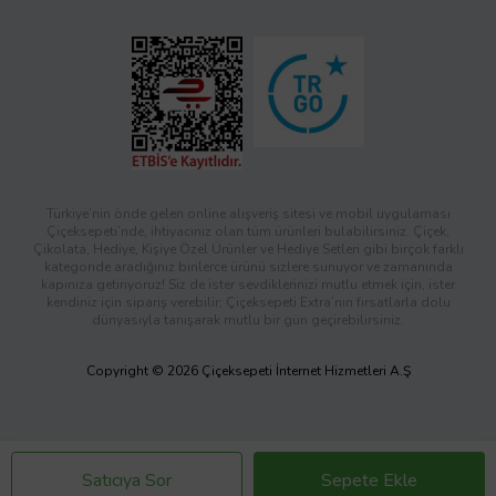
Türkiye’nin önde gelen online alışveriş sitesi ve mobil uygulaması
Çiçeksepeti’nde, ihtiyacınız olan tüm ürünleri bulabilirsiniz. Çiçek,
Çikolata, Hediye, Kişiye Özel Ürünler ve Hediye Setleri gibi birçok farklı
kategoride aradığınız binlerce ürünü sizlere sunuyor ve zamanında
kapınıza getiriyoruz! Siz de ister sevdiklerinizi mutlu etmek için, ister
kendiniz için sipariş verebilir; Çiçeksepeti Extra’nın fırsatlarla dolu
dünyasıyla tanışarak mutlu bir gün geçirebilirsiniz.
Copyright © 2026 Çiçeksepeti İnternet Hizmetleri A.Ş
Satıcıya Sor
Sepete Ekle