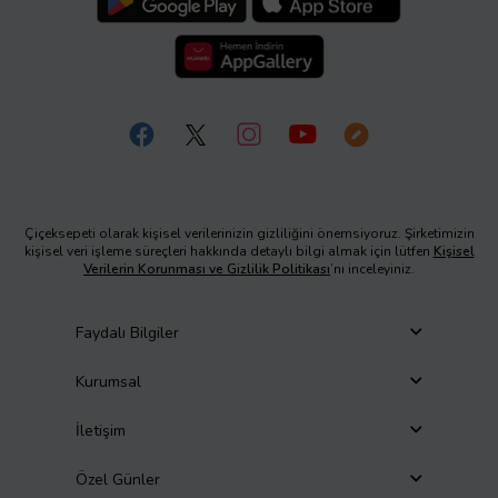
Çiçeksepeti olarak kişisel verilerinizin gizliliğini önemsiyoruz. Şirketimizin
kişisel veri işleme süreçleri hakkında detaylı bilgi almak için lütfen
Kişisel
Verilerin Korunması ve Gizlilik Politikası
’nı inceleyiniz.
Faydalı Bilgiler
Kurumsal
İletişim
Özel Günler