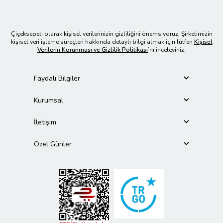
Çiçeksepeti olarak kişisel verilerinizin gizliliğini önemsiyoruz. Şirketimizin
kişisel veri işleme süreçleri hakkında detaylı bilgi almak için lütfen
Kişisel
Verilerin Korunması ve Gizlilik Politikası
’nı inceleyiniz.
Faydalı Bilgiler
Kurumsal
İletişim
Özel Günler