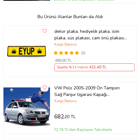
Bu Ürünü Alanlar Bunları da Aldı
dekor plaka, hediyelik plaka, isim
plaka, süs plakası, cam önü plakası,
tırcı plakası (Sarı-Siyah)
Kargo Bedava
(1)
490
,00 TL
Sepette %14 İndirim
421
,40 TL
VW Polo 2005-2009 Ön Tampon
Sağ Panjur Izgarası Kapağı
6Q0853666E
Kargo Bedava
682
,20 TL
72,76 TL'den Başlayan Taksitlerle