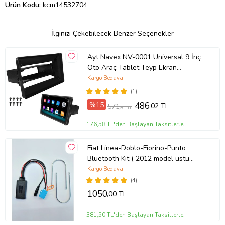
Ürün Kodu:
kcm14532704
İlginizi Çekebilecek Benzer Seçenekler
Ayt Navex NV-0001 Universal 9 İnç
Oto Araç Tablet Teyp Ekran
Çerçevesi 22.9x13.1 Cm
Kargo Bedava
(1)
%15
486
,02 TL
571
,91 TL
176,58 TL'den Başlayan Taksitlerle
Fiat Linea-Doblo-Fiorino-Punto
Bluetooth Kit ( 2012 model üstü
araçlar )
Kargo Bedava
(4)
1050
,00 TL
381,50 TL'den Başlayan Taksitlerle