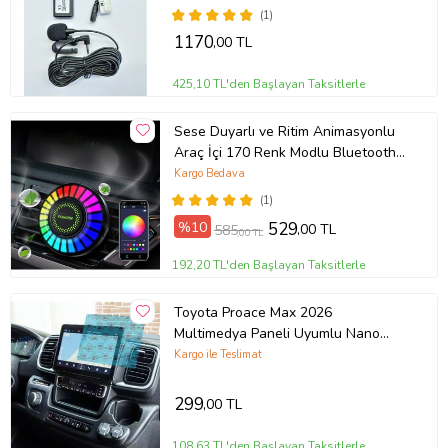
(1)
1170
,00 TL
425,10 TL'den Başlayan Taksitlerle
Sese Duyarlı ve Ritim Animasyonlu
Araç İçi 170 Renk Modlu Bluetooth
Özellikli ve Kokulu Ekolayzer
Kargo Bedava
Sevgililer Günü Hediyesi
(1)
%10
529
,00 TL
585
,00 TL
192,20 TL'den Başlayan Taksitlerle
Toyota Proace Max 2026
Multimedya Paneli Uyumlu Nano
Cam Ekran Koruyucu
Kargo ile Teslimat
299
,00 TL
108,63 TL'den Başlayan Taksitlerle