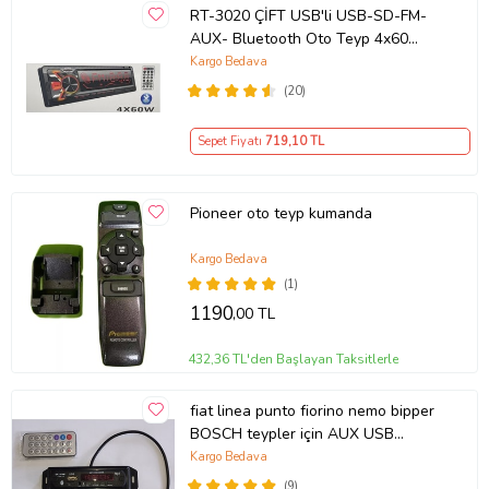
RT-3020 ÇİFT USB'li USB-SD-FM-
AUX- Bluetooth Oto Teyp 4x60
Watt
Kargo Bedava
(20)
Sepet Fiyatı
719
,10 TL
Pioneer oto teyp kumanda
Kargo Bedava
(1)
1190
,00 TL
432,36 TL'den Başlayan Taksitlerle
fiat linea punto fiorino nemo bipper
BOSCH teypler için AUX USB
BLUETOOTH (tak çalıştır) MODÜL
Kargo Bedava
(9)