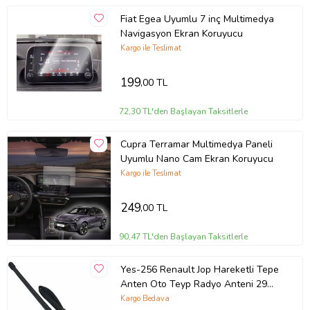
Fiat Egea Uyumlu 7 inç Multimedya
Navigasyon Ekran Koruyucu
Kargo ile Teslimat
199
,00 TL
72,30 TL'den Başlayan Taksitlerle
Cupra Terramar Multimedya Paneli
Uyumlu Nano Cam Ekran Koruyucu
Kargo ile Teslimat
249
,00 TL
90,47 TL'den Başlayan Taksitlerle
Yes-256 Renault Jop Hareketli Tepe
Anten Oto Teyp Radyo Anteni 29
Cm
Kargo Bedava