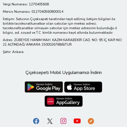
Vergi Numarası: 1270405608
Mersis Numarası: 0127040560800014
İletişim: Satıcının Çiçeksepeti tarafından teyit edilmiş iletişim bilgileri ile
birlikte tacir/esnaf/sanatkar olan satıcılar için merkez adresi;
tacir/esnaf/sanatkar olmayan satıcılar için merkez adresinin bulunduğu il
bilgisi, ad, soyad ve T.C. kimlik numarası kayıt altında bulunmaktadır.
Adres: ZÜBEYDE HANIM MAH. KAZIM KARABEKİR CAD. NO: 95 İÇ KAPI NO:
21 ALTINDAĞ/ ANKARA 1500026788/6/TUR
Şehir: Ankara
Çiçeksepeti Mobil Uygulamamızı İndirin