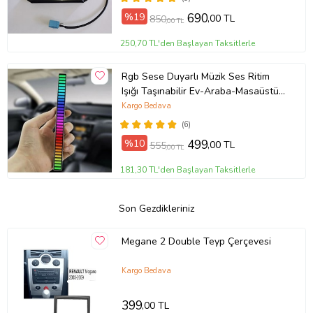
%19
690
,00 TL
850
,00 TL
250,70 TL'den Başlayan Taksitlerle
Rgb Sese Duyarlı Müzik Ses Ritim
Işığı Taşınabilir Ev-Araba-Masaüstü
Ekolayzer Led Çubuk Lamba
Kargo Bedava
(6)
%10
499
,00 TL
555
,00 TL
181,30 TL'den Başlayan Taksitlerle
Son Gezdikleriniz
Megane 2 Double Teyp Çerçevesi
Kargo Bedava
399
,00 TL