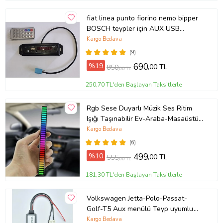
fiat linea punto fiorino nemo bipper
BOSCH teypler için AUX USB
BLUETOOTH (tak çalıştır) MODÜL
Kargo Bedava
(9)
%19
690
,00 TL
850
,00 TL
250,70 TL'den Başlayan Taksitlerle
Rgb Sese Duyarlı Müzik Ses Ritim
Işığı Taşınabilir Ev-Araba-Masaüstü
Ekolayzer Led Çubuk Lamba
Kargo Bedava
(6)
%10
499
,00 TL
555
,00 TL
181,30 TL'den Başlayan Taksitlerle
Volkswagen Jetta-Polo-Passat-
Golf-T5 Aux menülü Teyp uyumlu
Mikrofonlu Bluetooth
Kargo Bedava