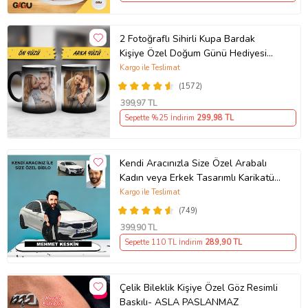
2 Fotoğraflı Sihirli Kupa Bardak
Kişiye Özel Doğum Günü Hediyesi
Sevgiliye Hediye Anneye Babaya
Kargo ile Teslimat
Ablaya Abiye Kız Erkek Kardeşe
(1572)
Arkadaşa Resimli Günü Yıl Dönümü
399
,97 TL
Hediyesi
Sepette %25 İndirim
299
,98 TL
Kendi Aracınızla Size Özel Arabalı
Kadın veya Erkek Tasarımlı Karikatür
Biblo , Babalar Günü Hediyesi,
Kargo ile Teslimat
Erkeğe Hediye, Rent A Car Hediyesi
(749)
399
,90 TL
Sepette 110 TL İndirim
289
,90 TL
Çelik Bileklik Kişiye Özel Göz Resimli
Baskılı- ASLA PASLANMAZ