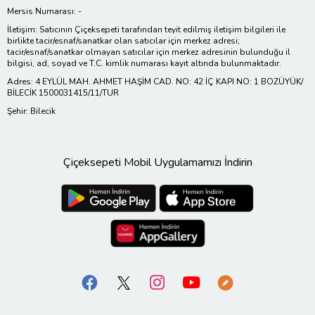
Mersis Numarası: -
İletişim: Satıcının Çiçeksepeti tarafından teyit edilmiş iletişim bilgileri ile
birlikte tacir/esnaf/sanatkar olan satıcılar için merkez adresi;
tacir/esnaf/sanatkar olmayan satıcılar için merkez adresinin bulunduğu il
bilgisi, ad, soyad ve T.C. kimlik numarası kayıt altında bulunmaktadır.
Adres: 4 EYLÜL MAH. AHMET HAŞİM CAD. NO: 42 İÇ KAPI NO: 1 BOZÜYÜK/
BİLECİK 1500031415/11/TUR
Şehir: Bilecik
Çiçeksepeti Mobil Uygulamamızı İndirin