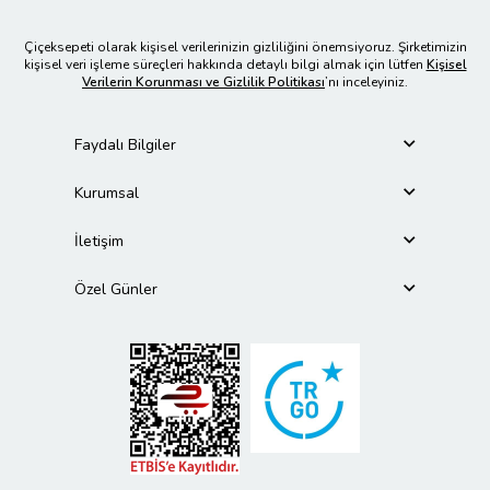
Çiçeksepeti olarak kişisel verilerinizin gizliliğini önemsiyoruz. Şirketimizin
kişisel veri işleme süreçleri hakkında detaylı bilgi almak için lütfen
Kişisel
Verilerin Korunması ve Gizlilik Politikası
’nı inceleyiniz.
Faydalı Bilgiler
Kurumsal
İletişim
Özel Günler