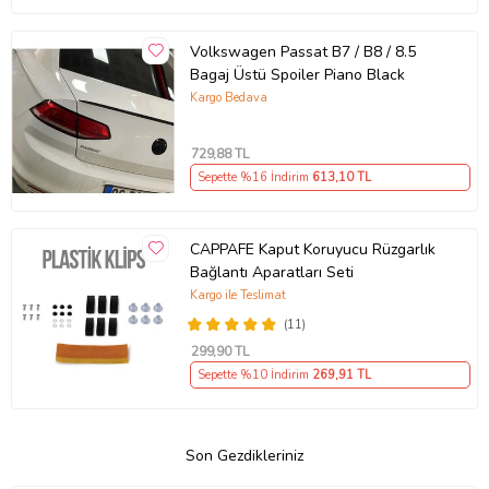
Volkswagen Passat B7 / B8 / 8.5
Bagaj Üstü Spoiler Piano Black
Kargo Bedava
729
,88 TL
Sepette %16 İndirim
613
,10 TL
CAPPAFE Kaput Koruyucu Rüzgarlık
Bağlantı Aparatları Seti
Kargo ile Teslimat
(11)
299
,90 TL
Sepette %10 İndirim
269
,91 TL
Son Gezdikleriniz