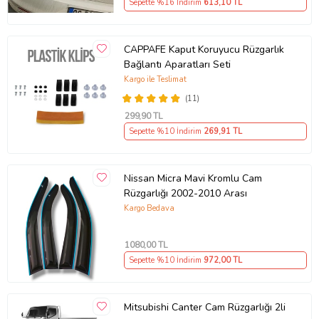
Sepette %16 İndirim
613
,10 TL
CAPPAFE Kaput Koruyucu Rüzgarlık
Bağlantı Aparatları Seti
Kargo ile Teslimat
(11)
299
,90 TL
Sepette %10 İndirim
269
,91 TL
Nissan Micra Mavi Kromlu Cam
Rüzgarlığı 2002-2010 Arası
Kargo Bedava
1080
,00 TL
Sepette %10 İndirim
972
,00 TL
Mitsubishi Canter Cam Rüzgarlığı 2li