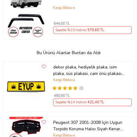
Kargo Bedava
644
,00 TL
Sepette %10 İndirim
579
,60 TL
Bu Ürünü Alanlar Bunları da Aldı
dekor plaka, hediyelik plaka, isim
plaka, süs plakası, cam önü plakası,
tırcı plakası (Sarı-Siyah)
Kargo Bedava
(1)
490
,00 TL
Sepette %14 İndirim
421
,40 TL
Peugeot 307 2001-2008 İçin Uygun
Torpido Koruma Halısı Siyah Kenar
Renk Kırmızı
Kargo Bedava