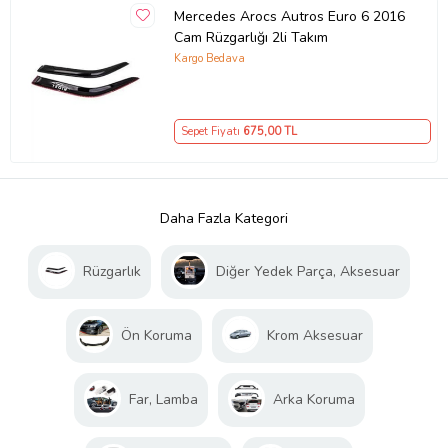
Mercedes Arocs Autros Euro 6 2016
Cam Rüzgarlığı 2li Takım
Kargo Bedava
Sepet Fiyatı
675
,00 TL
Daha Fazla Kategori
Rüzgarlık
Diğer Yedek Parça, Aksesuar
Ön Koruma
Krom Aksesuar
Far, Lamba
Arka Koruma