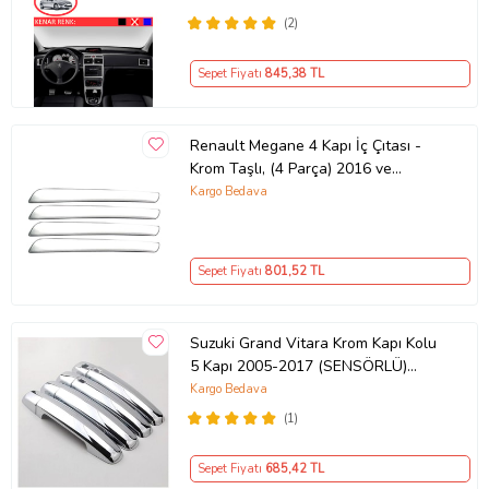
(2)
Sepet Fiyatı
845
,38 TL
Renault Megane 4 Kapı İç Çıtası -
Krom Taşlı, (4 Parça) 2016 ve
Sonrası, HB/SD
Kargo Bedava
Sepet Fiyatı
801
,52 TL
Suzuki Grand Vitara Krom Kapı Kolu
5 Kapı 2005-2017 (SENSÖRLÜ)
P.ÇELİK
Kargo Bedava
(1)
Sepet Fiyatı
685
,42 TL