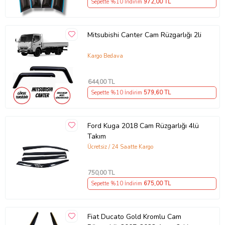
Sepette %10 İndirim
972
,00 TL
Mitsubishi Canter Cam Rüzgarlığı 2li
Kargo Bedava
644
,00 TL
Sepette %10 İndirim
579
,60 TL
Ford Kuga 2018 Cam Rüzgarlığı 4lü
Takım
Ücretsiz / 24 Saatte Kargo
750
,00 TL
Sepette %10 İndirim
675
,00 TL
Fiat Ducato Gold Kromlu Cam