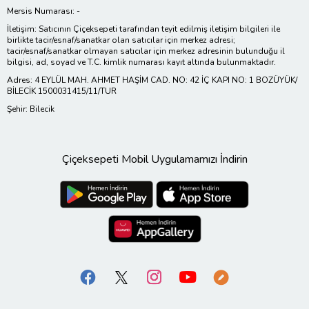
Mersis Numarası: -
İletişim: Satıcının Çiçeksepeti tarafından teyit edilmiş iletişim bilgileri ile
birlikte tacir/esnaf/sanatkar olan satıcılar için merkez adresi;
tacir/esnaf/sanatkar olmayan satıcılar için merkez adresinin bulunduğu il
bilgisi, ad, soyad ve T.C. kimlik numarası kayıt altında bulunmaktadır.
Adres: 4 EYLÜL MAH. AHMET HAŞİM CAD. NO: 42 İÇ KAPI NO: 1 BOZÜYÜK/
BİLECİK 1500031415/11/TUR
Şehir: Bilecik
Çiçeksepeti Mobil Uygulamamızı İndirin