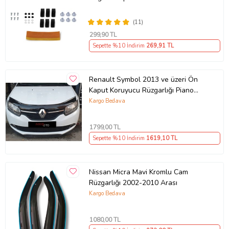
(11)
299
,90 TL
Sepette %10 İndirim
269
,91 TL
Renault Symbol 2013 ve üzeri Ön
Kaput Koruyucu Rüzgarlığı Piano
Black 3.2 mm Kalın Plastik
Kargo Bedava
1799
,00 TL
Sepette %10 İndirim
1619
,10 TL
Nissan Micra Mavi Kromlu Cam
Rüzgarlığı 2002-2010 Arası
Kargo Bedava
1080
,00 TL