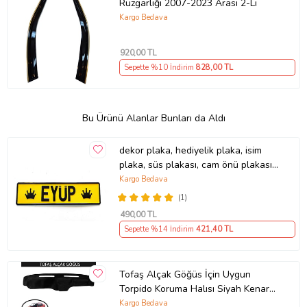
Rüzgarlığı 2007-2023 Arası 2-Li
Kargo Bedava
920
,00 TL
Sepette %10 İndirim
828
,00 TL
Bu Ürünü Alanlar Bunları da Aldı
dekor plaka, hediyelik plaka, isim
plaka, süs plakası, cam önü plakası,
tırcı plakası (Sarı-Siyah)
Kargo Bedava
(1)
490
,00 TL
Sepette %14 İndirim
421
,40 TL
Tofaş Alçak Göğüs İçin Uygun
Torpido Koruma Halısı Siyah Kenar
Renk Siyah
Kargo Bedava