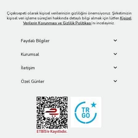
Çiçeksepeti olarak kişisel verilerinizin gizliliğini önemsiyoruz. Şirketimizin
kişisel veri işleme süreçleri hakkında detaylı bilgi almak için lütfen
Kişisel
Verilerin Korunması ve Gizlilik Politikası
’nı inceleyiniz.
Faydalı Bilgiler
Kurumsal
İletişim
Özel Günler