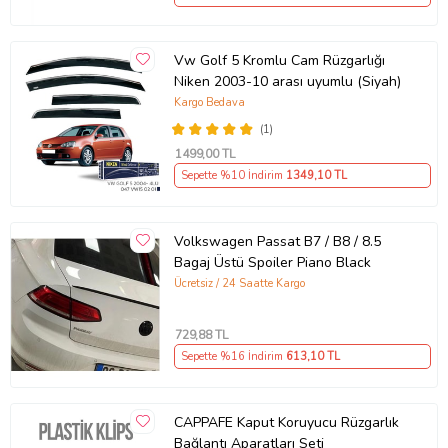
Vw Golf 5 Kromlu Cam Rüzgarlığı
Niken 2003-10 arası uyumlu (Siyah)
Kargo Bedava
(1)
1499
,00 TL
Sepette %10 İndirim
1349
,10 TL
Volkswagen Passat B7 / B8 / 8.5
Bagaj Üstü Spoiler Piano Black
Ücretsiz / 24 Saatte Kargo
729
,88 TL
Sepette %16 İndirim
613
,10 TL
CAPPAFE Kaput Koruyucu Rüzgarlık
Bağlantı Aparatları Seti