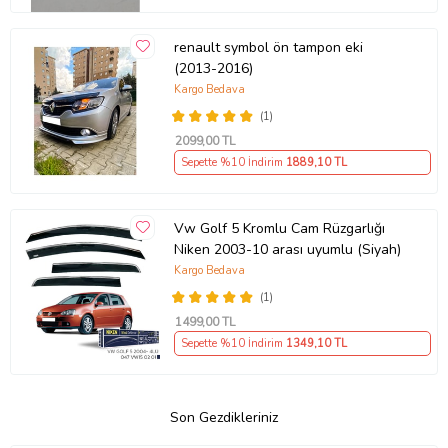
renault symbol ön tampon eki
(2013-2016)
Kargo Bedava
(1)
2099
,00 TL
Sepette %10 İndirim
1889
,10 TL
Vw Golf 5 Kromlu Cam Rüzgarlığı
Niken 2003-10 arası uyumlu (Siyah)
Kargo Bedava
(1)
1499
,00 TL
Sepette %10 İndirim
1349
,10 TL
Son Gezdikleriniz