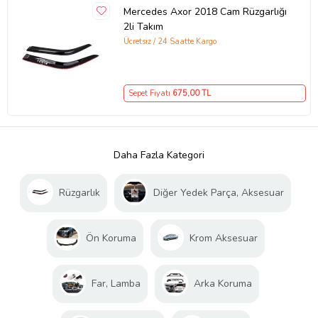
Mercedes Axor 2018 Cam Rüzgarlığı
2li Takım
Ücretsiz / 24 Saatte Kargo
Sepet Fiyatı
675
,00 TL
Daha Fazla Kategori
Rüzgarlık
Diğer Yedek Parça, Aksesuar
Ön Koruma
Krom Aksesuar
Far, Lamba
Arka Koruma