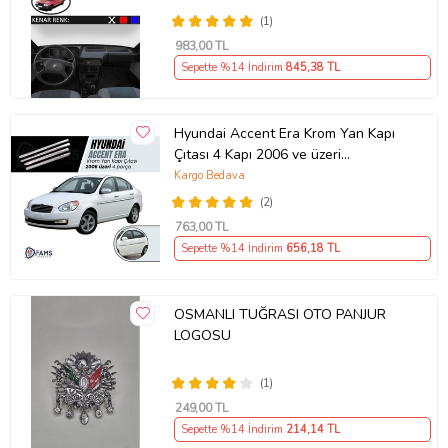
(1)
983
,00 TL
Sepette %14 İndirim
845
,38 TL
Hyundai Accent Era Krom Yan Kapı
Çıtası 4 Kapı 2006 ve üzeri
Paslanmaz Çelik
Kargo Bedava
(2)
763
,00 TL
Sepette %14 İndirim
656
,18 TL
OSMANLI TUĞRASI OTO PANJUR
LOGOSU
(1)
249
,00 TL
Sepette %14 İndirim
214
,14 TL