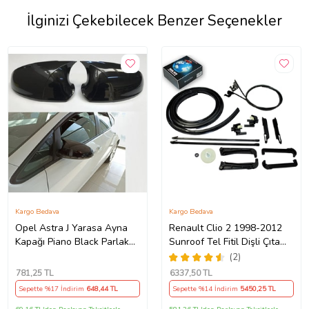
İlginizi Çekebilecek Benzer Seçenekler
Kargo Bedava
Kargo Bedava
Opel Astra J Yarasa Ayna
Renault Clio 2 1998-2012
Kapağı Piano Black Parlak
Sunroof Tel Fitil Dişli Çıta
Siyah
Ayak Seti
(2)
781
,25 TL
6337
,50 TL
Sepette %17 İndirim
648
,44 TL
Sepette %14 İndirim
5450
,25 TL