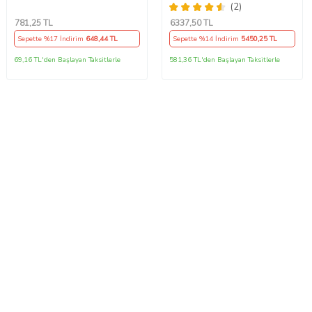
Siyah
Ayak Seti
(2)
781
,25 TL
6337
,50 TL
Sepette %17 İndirim
648
,44 TL
Sepette %14 İndirim
5450
,25 TL
69,16 TL'den Başlayan Taksitlerle
581,36 TL'den Başlayan Taksitlerle