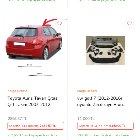
68,79 TL'den Başlayan Taksitlerle
23,84 TL'den Başlayan Taksitlerle
Kargo Bedava
Kargo Bedava
Toyota Auris Tavan Çıtası
vw golf 7 (2012-2016)
Çift Takım 2007-2012
uyumlu 7.5 dizayn R ön
tampon seti
2863
,37 TL
11.000
TL
Sepette %14 İndirim
2462
,50 TL
Sepette %14 İndirim
9460
,00 TL
262,66 TL'den Başlayan Taksitlerle
1009,06 TL'den Başlayan Taksitlerle