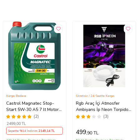
Kargo Bedava
Ücretsiz / 24 Saatte Kargo
Castrol Magnatec Stop-
Rgb Araç İçi Atmosfer
Start 5W-30 A5 7 lt Motor
Ambiyans İp Neon Torpido
Yağı Ü.T 2024
Led 3 Metre USB Girişli
(2)
(3)
2499
,00 TL
499
Sepette %14 İndirim
2149
,14 TL
,90 TL