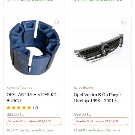
69,16 TL'den Başlayan Taksitlerle
581,36 TL'den Başlayan Taksitlerle
Kargo ile Teslimat
Kargo Bedava
OPEL ASTRA H VİTES KOL
Opel Vectra B Ön Panjur
BURCU
Nikelajlı 1996 - 2001 /
6320072 Nikelajlı
(3)
329
,00 TL
899
,00 TL
Sepette %14 İndirim
282
,94 TL
Sepette %14 İndirim
773
,14 TL
30,18 TL'den Başlayan Taksitlerle
82,46 TL'den Başlayan Taksitlerle