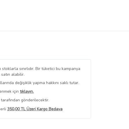
stoklarla sınırlıdır. Bir tüketici bu kampanya
tın alabilir.
arında değişiklik yapma hakkını saklı tutar.
renmek için
tıklayın.
tarafından gönderilecektir.
erli
350,00 TL Üzeri Kargo Bedava
 Görüntüle
iyat bilgileri, satıcı tarafından