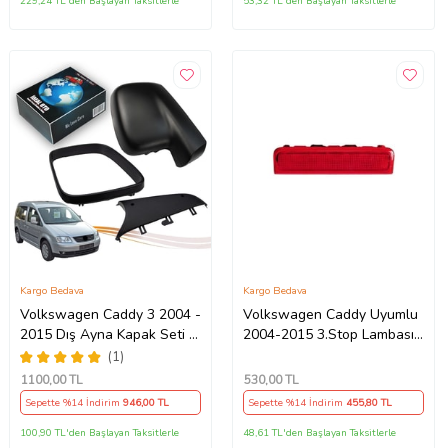
229,24 TL'den Başlayan Taksitlerle
53,32 TL'den Başlayan Taksitlerle
Kargo Bedava
Kargo Bedava
Volkswagen Caddy 3 2004 -
Volkswagen Caddy Uyumlu
2015 Dış Ayna Kapak Seti -
2004-2015 3.Stop Lambası
Sol 7E18575289 B9
2k0945087c
(1)
1100
,00 TL
530
,00 TL
Sepette %14 İndirim
946
,00 TL
Sepette %14 İndirim
455
,80 TL
100,90 TL'den Başlayan Taksitlerle
48,61 TL'den Başlayan Taksitlerle