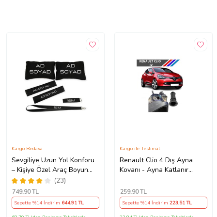
Kargo Bedava
Kargo ile Teslimat
Sevgiliye Uzun Yol Konforu
Renault Clio 4 Dış Ayna
– Kişiye Özel Araç Boyun
Kovanı - Ayna Katlanır
Yastığı & Kemer Pedi Hediye
Destek Parçası 1 Adet
(23)
Seti
490307706 M3625
749
,90 TL
259
,90 TL
Sepette %14 İndirim
644
,91 TL
Sepette %14 İndirim
223
,51 TL