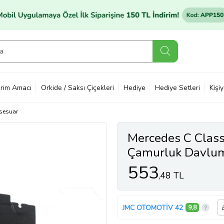
rim Amacı
Orkide / Saksı Çiçekleri
Hediye
Hediye Setleri
Kişi
sesuar
Mercedes C Clas
Çamurluk Davlum
553
,48 TL
JMC OTOMOTİV 42
9,8