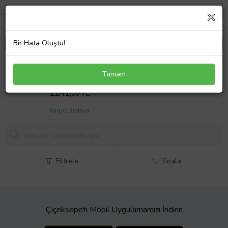
Bir Hata Oluştu!
Mercedes C Serisi W205 (2015-2018) Amg Ön Ek +
Tamam
Lip (Plastik)
Sepet Fiyatı
2241,
00 TL
Kargo Bedava
Filtrele
Sırala
Çiçeksepeti Mobil Uygulamamızı İndirin