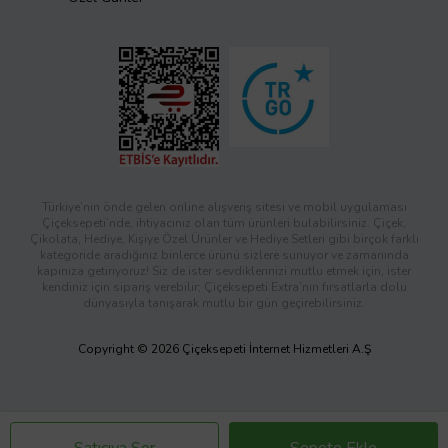
Türkiye’nin önde gelen online alışveriş sitesi ve mobil uygulaması
Çiçeksepeti’nde, ihtiyacınız olan tüm ürünleri bulabilirsiniz. Çiçek,
Çikolata, Hediye, Kişiye Özel Ürünler ve Hediye Setleri gibi birçok farklı
kategoride aradığınız binlerce ürünü sizlere sunuyor ve zamanında
kapınıza getiriyoruz! Siz de ister sevdiklerinizi mutlu etmek için, ister
kendiniz için sipariş verebilir; Çiçeksepeti Extra’nın fırsatlarla dolu
dünyasıyla tanışarak mutlu bir gün geçirebilirsiniz.
Copyright © 2026 Çiçeksepeti İnternet Hizmetleri A.Ş