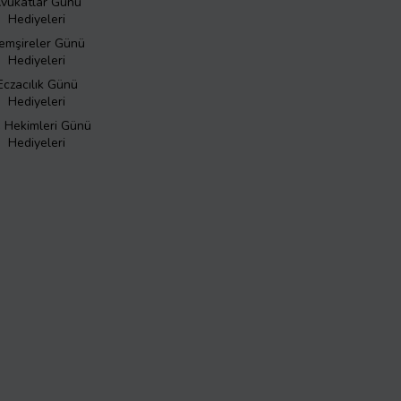
vukatlar Günü
Hediyeleri
emşireler Günü
Hediyeleri
Eczacılık Günü
Hediyeleri
ş Hekimleri Günü
Hediyeleri