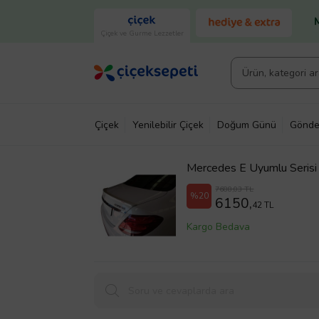
Çiçek ve Gurme Lezzetler
Çiçek
Yenilebilir Çiçek
Doğum Günü
Gönde
Mercedes E Uyumlu Serisi
7688,03 TL
%20
6150,
42 TL
Kargo Bedava