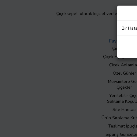
Çiçeksepeti olarak kişisel verilerinizin giz
Bir Hat
Faydalı Bilgil
Çiçek Bakımı
Çiçek Eşliğinde N
Çiçek Anlamla
Özel Günler
Mevsimlere Gö
Çiçekler
Yenilebilir Çiç
Saklama Koşull
Site Haritası
Ürün Sıralama Krit
Teslimat İpuçla
Sipariş Güncell