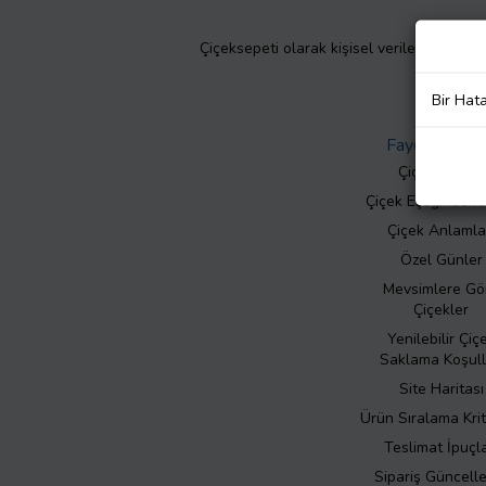
Çiçeksepeti olarak kişisel verilerinizin giz
Bir Hat
Faydalı Bilgil
Çiçek Bakımı
Çiçek Eşliğinde N
Çiçek Anlamla
Özel Günler
Mevsimlere Gö
Çiçekler
Yenilebilir Çiç
Saklama Koşull
Site Haritası
Ürün Sıralama Krit
Teslimat İpuçla
Sipariş Güncell