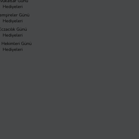
vukatlar Günü
Hediyeleri
emşireler Günü
Hediyeleri
Eczacılık Günü
Hediyeleri
ş Hekimleri Günü
Hediyeleri