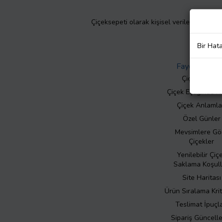
Çiçeksepeti olarak kişisel verilerinizin giz
Bir Hat
Faydalı Bilgil
Çiçek Bakımı
Çiçek Eşliğinde N
Çiçek Anlamla
Özel Günler
Mevsimlere Gö
Çiçekler
Yenilebilir Çiç
Saklama Koşull
Site Haritası
Ürün Sıralama Krit
Teslimat İpuçla
Sipariş Güncell