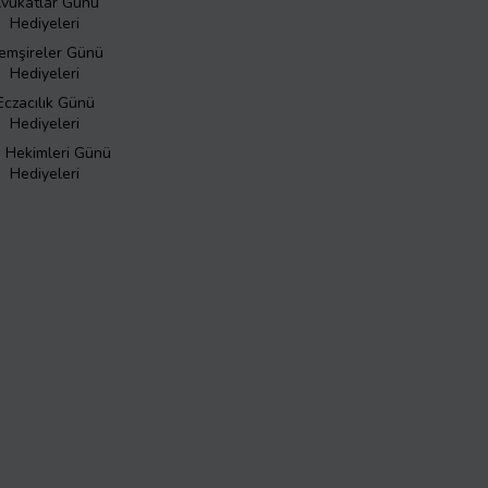
vukatlar Günü
Hediyeleri
emşireler Günü
Hediyeleri
Eczacılık Günü
Hediyeleri
ş Hekimleri Günü
Hediyeleri