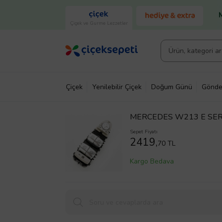
Çiçek ve Gurme Lezzetler
Çiçek
Yenilebilir Çiçek
Doğum Günü
Gönde
MERCEDES W213 E SER
IŞIKLI 2016--2019
Sepet Fiyatı
2419,
70 TL
Kargo Bedava