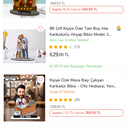
466
,53 TL
Sepette %25 İndirim
349
,90 TL
BK Gift Kişiye Özel Tam Boy Aile
Karikatürlü Ahşap Biblo Model-1
(Beyaz)
Aynı Gün Ücretsiz Teslimat
(73)
629
,00 TL
67,09 TL'den Başlayan Taksitlerle
Kişiye Özel Masa Başı Çalışan
Karikatür Biblo - Ofis Hediyesi, Yeni
İş Hediyesi, Yöneticiye Özel Hediye
Kargo ile Teslimat
(28)
399
,90 TL
Sepette 110 TL İndirim
289
,90 TL