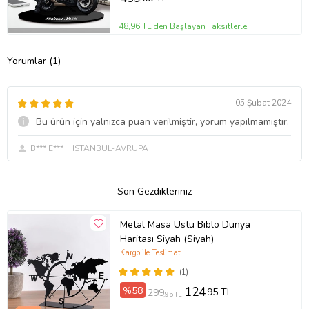
48,96 TL'den Başlayan Taksitlerle
Yorumlar (1)
05 Şubat 2024
Bu ürün için yalnızca puan verilmiştir, yorum yapılmamıştır.
B*** E***
ISTANBUL-AVRUPA
Son Gezdikleriniz
Metal Masa Üstü Biblo Dünya
Haritası Siyah (Siyah)
Kargo ile Teslimat
(1)
%58
124
,95 TL
299
,95 TL