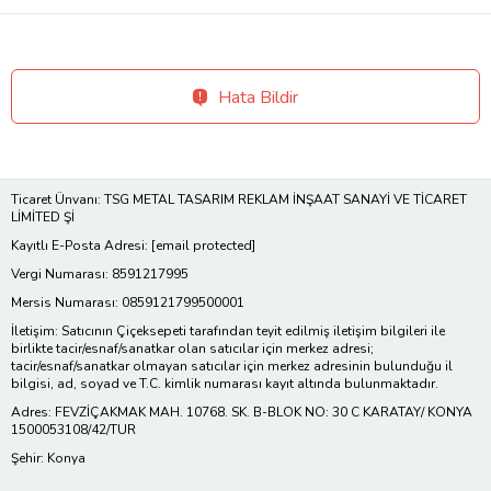
Hata Bildir
Ticaret Ünvanı: TSG METAL TASARIM REKLAM İNŞAAT SANAYİ VE TİCARET
LİMİTED Şİ
Kayıtlı E-Posta Adresi:
[email protected]
Vergi Numarası: 8591217995
Mersis Numarası: 0859121799500001
İletişim: Satıcının Çiçeksepeti tarafından teyit edilmiş iletişim bilgileri ile
birlikte tacir/esnaf/sanatkar olan satıcılar için merkez adresi;
tacir/esnaf/sanatkar olmayan satıcılar için merkez adresinin bulunduğu il
bilgisi, ad, soyad ve T.C. kimlik numarası kayıt altında bulunmaktadır.
Adres: FEVZİÇAKMAK MAH. 10768. SK. B-BLOK NO: 30 C KARATAY/ KONYA
1500053108/42/TUR
Şehir: Konya