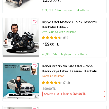
1250
,00 TL
133,33 TL'den Başlayan Taksitlerle
Kişiye Özel Motorcu Erkek Tasarımlı
Karikatür Biblo-2
Aynı Gün Ücretsiz Teslimat
(64)
459
,00 TL
48,96 TL'den Başlayan Taksitlerle
Kendi Aracınızla Size Özel Arabalı
Kadın veya Erkek Tasarımlı Karikatür
Biblo , Babalar Günü Hediyesi,
Kargo ile Teslimat
Erkeğe Hediye, Rent A Car Hediyesi
(749)
399
,90 TL
Sepette 110 TL İndirim
289
,90 TL