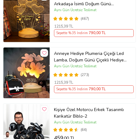
Arkadaşa İsimli Doğum Günü
Hediyesi, Kişiye Özel Balon Kalpler
Aynı Gün Ücretsiz Teslimat
Kişiye Özel 3D Led Lamba
(467)
1215
,39 TL
Sepette %35 İndirim
790
,00 TL
Anneye Hediye Plumeria Çiçeği Led
Lamba, Doğum Günü Çiçekli Hediye,
Kişiye Özel İsimli Hediye
Aynı Gün Ücretsiz Teslimat
(273)
1215
,39 TL
Sepette %35 İndirim
790
,00 TL
Kişiye Özel Motorcu Erkek Tasarımlı
Karikatür Biblo-2
Aynı Gün Ücretsiz Teslimat
(64)
459
,00 TL