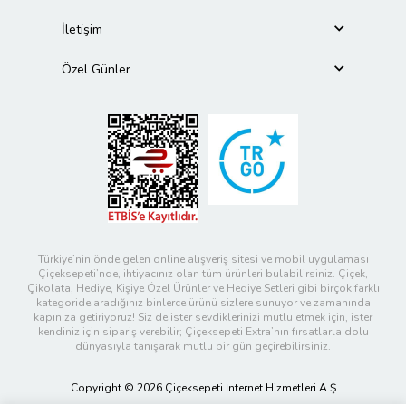
İletişim
Özel Günler
Türkiye’nin önde gelen online alışveriş sitesi ve mobil uygulaması
Çiçeksepeti’nde, ihtiyacınız olan tüm ürünleri bulabilirsiniz. Çiçek,
Çikolata, Hediye, Kişiye Özel Ürünler ve Hediye Setleri gibi birçok farklı
kategoride aradığınız binlerce ürünü sizlere sunuyor ve zamanında
kapınıza getiriyoruz! Siz de ister sevdiklerinizi mutlu etmek için, ister
kendiniz için sipariş verebilir; Çiçeksepeti Extra’nın fırsatlarla dolu
dünyasıyla tanışarak mutlu bir gün geçirebilirsiniz.
Copyright © 2026 Çiçeksepeti İnternet Hizmetleri A.Ş