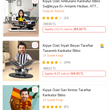
Kişiye Özel Ambulans Karikatür Biblo
Sağlıkçıya En Anlamlı Hediye, ATT
teknisyeni hediyesi
Kargo ile Teslimat
(22)
399
,90 TL
Sepette 110 TL İndirim
289
,90 TL
Kişiye Özel Siyah Beyaz Taraftar
Tasarımlı Karikatür Biblo
24 Saatte Kargo
(364)
466
,53 TL
Sepette %25 İndirim
349
,90 TL
Kişiye Özel Sarı Kırmızı Taraftar
Karikatür Biblo
24 Saatte Kargo
(97)