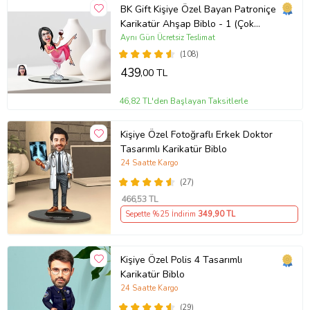
BK Gift Kişiye Özel Bayan Patroniçe
Karikatür Ahşap Biblo - 1 (Çok
Renkli)
Aynı Gün Ücretsiz Teslimat
(108)
439
,00 TL
46,82 TL'den Başlayan Taksitlerle
Kişiye Özel Fotoğraflı Erkek Doktor
Tasarımlı Karikatür Biblo
24 Saatte Kargo
(27)
466
,53 TL
Sepette %25 İndirim
349
,90 TL
Kişiye Özel Polis 4 Tasarımlı
Karikatür Biblo
24 Saatte Kargo
(29)