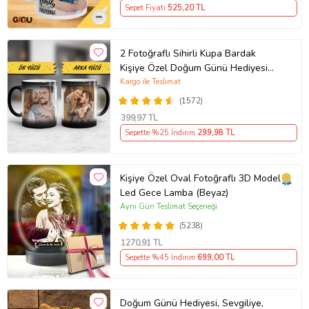
Sepet Fiyatı
525
,20 TL
2 Fotoğraflı Sihirli Kupa Bardak
Kişiye Özel Doğum Günü Hediyesi
Sevgiliye Hediye Anneye Babaya
Kargo ile Teslimat
Ablaya Abiye Kız Erkek Kardeşe
(1572)
Arkadaşa Resimli Günü Yıl Dönümü
399
,97 TL
Hediyesi
Sepette %25 İndirim
299
,98 TL
Kişiye Özel Oval Fotoğraflı 3D Model
Led Gece Lamba (Beyaz)
Aynı Gün Teslimat Seçeneği
(5238)
1270
,91 TL
Sepette %45 İndirim
699
,00 TL
Doğum Günü Hediyesi, Sevgiliye,