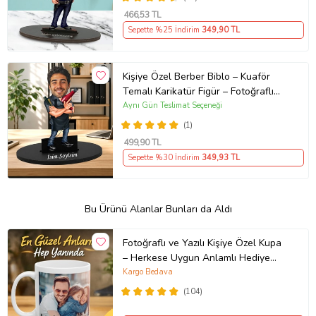
466
,53 TL
Sepette %25 İndirim
349
,90 TL
Kişiye Özel Berber Biblo – Kuaför
Temalı Karikatür Figür – Fotoğraflı
İsim Yazılı Hediye Saç Tasarım
Aynı Gün Teslimat Seçeneği
Uzmanına Hediye Karikatür Biblo -
(1)
Fön Makinesi ve Tarak Detaylı Erkek
499
,90 TL
Kuaförüne Özel Esprili Karikatür
Sepette %30 İndirim
349
,93 TL
Biblo
Bu Ürünü Alanlar Bunları da Aldı
Fotoğraflı ve Yazılı Kişiye Özel Kupa
– Herkese Uygun Anlamlı Hediye
Porselen Baskılı Kupa (Beyaz)
Kargo Bedava
(104)