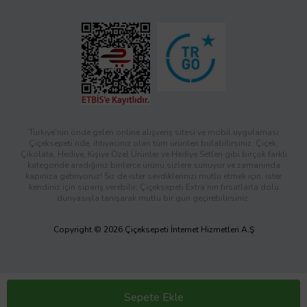
Türkiye’nin önde gelen online alışveriş sitesi ve mobil uygulaması
Çiçeksepeti’nde, ihtiyacınız olan tüm ürünleri bulabilirsiniz. Çiçek,
Çikolata, Hediye, Kişiye Özel Ürünler ve Hediye Setleri gibi birçok farklı
kategoride aradığınız binlerce ürünü sizlere sunuyor ve zamanında
kapınıza getiriyoruz! Siz de ister sevdiklerinizi mutlu etmek için, ister
kendiniz için sipariş verebilir; Çiçeksepeti Extra’nın fırsatlarla dolu
dünyasıyla tanışarak mutlu bir gün geçirebilirsiniz.
Copyright © 2026 Çiçeksepeti İnternet Hizmetleri A.Ş
Sepete Ekle