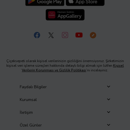
Çiçeksepeti olarak kişisel verilerinizin gizliliğini önemsiyoruz. Şirketimizin
kişisel veri işleme süreçleri hakkında detaylı bilgi almak için lütfen
Kişisel
Verilerin Korunması ve Gizlilik Politikası
’nı inceleyiniz.
Faydalı Bilgiler
Kurumsal
İletişim
Özel Günler