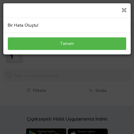
Bir Hata Oluştu!
Erkek Çok Renkli T- Shirt Regular Fit Rahat Kesim
Tamam
Bisiklet Yaka 5'li Basic Tişört Paketi (Haki)
Filtrele
Sırala
Çiçeksepeti Mobil Uygulamamızı İndirin