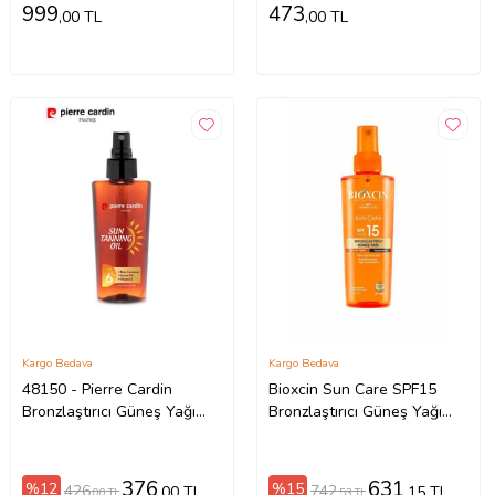
999
473
,00 TL
,00 TL
Kargo Bedava
Kargo Bedava
48150 - Pierre Cardin
Bioxcin Sun Care SPF15
Bronzlaştırıcı Güneş Yağı
Bronzlaştırıcı Güneş Yağı
125 Ml
200 ml
376
631
%12
%15
426
742
,00 TL
,15 TL
,00 TL
,53 TL