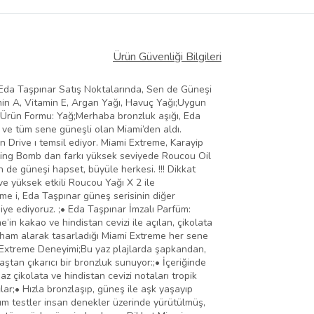
Ürün Güvenliği Bilgileri
mi Eda Taşpınar Satış Noktalarında, Sen de Güneşi
amin A, Vitamin E, Argan Yağı, Havuç Yağı;Uygun
;Ürün Formu: Yağ;Merhaba bronzluk aşığı, Eda
 ve tüm sene güneşli olan Miami’den aldı.
Drive ı temsil ediyor. Miami Extreme, Karayip
onzing Bomb dan farkı yüksek seviyede Roucou Oil
n de güneşi hapset, büyüle herkesi. !!! Dikkat
ve yüksek etkili Roucou Yağı X 2 ile
me i, Eda Taşpınar güneş serisinin diğer
ye ediyoruz. ;• Eda Taşpınar İmzalı Parfüm:
’in kakao ve hindistan cevizi ile açılan, çikolata
ilham alarak tasarladığı Miami Extreme her sene
mi Extreme Deneyimi;Bu yaz plajlarda şapkandan,
ştan çıkarıcı bir bronzluk sunuyor:;• İçeriğinde
z çikolata ve hindistan cevizi notaları tropik
ğlar;• Hızla bronzlaşıp, güneş ile aşk yaşayıp
Tüm testler insan denekler üzerinde yürütülmüş,