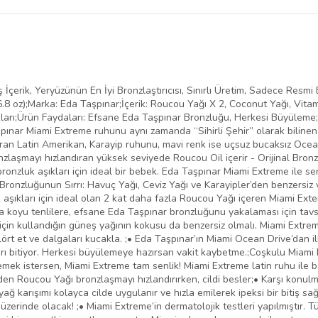
belirlenmektedir.
 İçerik, Yeryüzünün En İyi Bronzlaştırıcısı, Sınırlı Üretim, Sadece Res
6.8 oz);Marka: Eda Taşpınar;İçerik: Roucou Yağı X 2, Coconut Yağı, Vit
kları;Ürün Faydaları: Efsane Eda Taşpınar Bronzluğu, Herkesi Büyüleme
pınar Miami Extreme ruhunu aynı zamanda “Sihirli Şehir” olarak bilinen
an Latin Amerikan, Karayip ruhunu, mavi renk ise uçsuz bucaksız Ocean 
ronzlaşmayı hızlandıran yüksek seviyede Roucou Oil içerir - Orijinal Br
ronzluk aşıkları için ideal bir bebek. Eda Taşpınar Miami Extreme ile se
 Bronzluğunun Sırrı: Havuç Yağı, Ceviz Yağı ve Karayipler’den benzersiz 
aşıkları için ideal olan 2 kat daha fazla Roucou Yağı içeren Miami Exte
a koyu tenlilere, efsane Eda Taşpınar bronzluğunu yakalaması için tavsi
 için kullandığın güneş yağının kokusu da benzersiz olmalı. Miami Extreme
ört et ve dalgaları kucakla. ;• Eda Taşpınar’ın Miami Ocean Drive’dan 
kları bitiyor. Herkesi büyülemeye hazırsan vakit kaybetme.;Coşkulu Mia
mek istersen, Miami Extreme tam senlik! Miami Extreme latin ruhu ile ba
n Roucou Yağı bronzlaşmayı hızlandırırken, cildi besler;• Karşı konulma
 yağ karışımı kolayca cilde uygulanır ve hızla emilerek ipeksi bir bitiş sa
zerinde olacak! ;• Miami Extreme’in dermatolojik testleri yapılmıştır. 