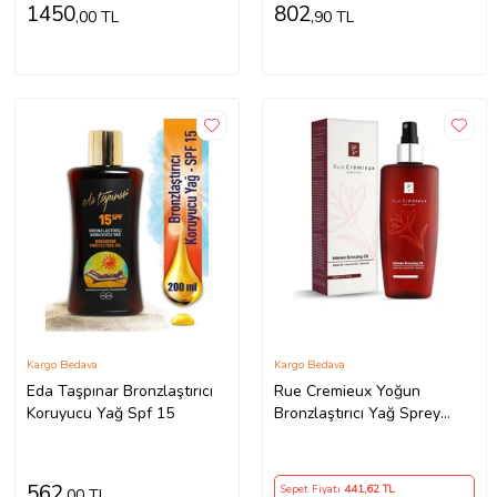
1450
802
,00 TL
,90 TL
Kargo Bedava
Kargo Bedava
Eda Taşpınar Bronzlaştırıcı
Rue Cremieux Yoğun
Koruyucu Yağ Spf 15
Bronzlaştırıcı Yağ Sprey
200ml ( Kakao Yağı
Hindistan Cevizi Yağı Havuç
Yağı ) - Tk
562
Sepet Fiyatı
441
,62 TL
,00 TL