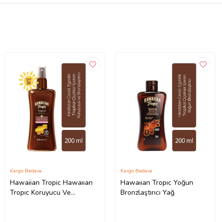
Kargo Bedava
Kargo Bedava
Hawaiian Tropic Hawaııan
Hawaııan Tropıc Yoğun
Tropıc Koruyucu Ve
Bronzlaştırıcı Yağ
Bronzlaştırıcı Yağ Spf 20