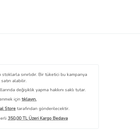
stoklarla sınırlıdır. Bir tüketici bu kampanya
tın alabilir.
arında değişiklik yapma hakkını saklı tutar.
renmek için
tıklayın.
al Store
tarafından gönderilecektir.
erli
350,00 TL Üzeri Kargo Bedava
 Görüntüle
iyat bilgileri, satıcı tarafından