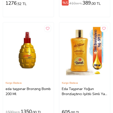
389
1276
%5
410
,00 TL
,52 TL
,00 TL
Kargo Bedava
Kargo Bedava
eda taşpınar Bronzıng Bomb
Eda Taşpınar Yoğun
200 Ml
Bronzlaştırıcı Işıltılı Simli Yağ
- 200 ml
1350
605
1500
,00 TL
,00 TL
,00 TL