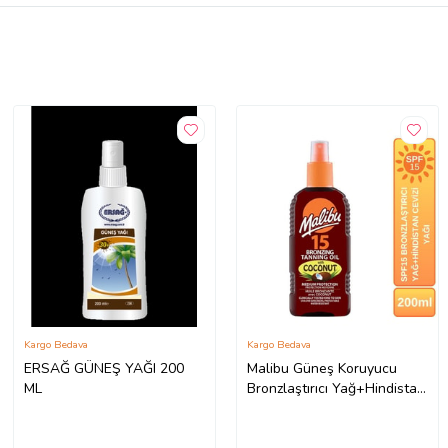
Kargo Bedava
Kargo Bedava
ERSAĞ GÜNEŞ YAĞI 200
Malibu Güneş Koruyucu
ML
Bronzlaştırıcı Yağ+Hindistan
Cevizi Yağı SPF15 200ml