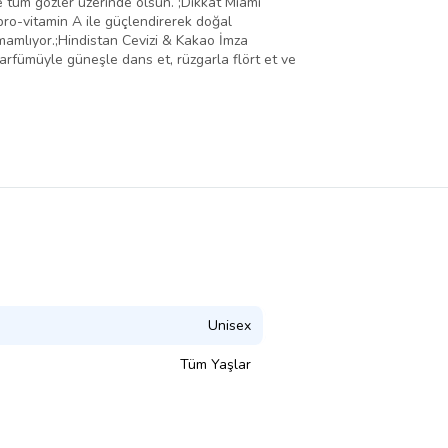
e tüm gözler üzerinde olsun. ;Dikkat Miami
pro-vitamin A ile güçlendirerek doğal
amamlıyor.;Hindistan Cevizi & Kakao İmza
arfümüyle güneşle dans et, rüzgarla flört et ve
Unisex
Tüm Yaşlar