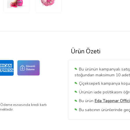
Ürün Özeti
Bu ürünün kampanyalı satışı 
stoğundan maksimum 10 adet sa
Çiçeksepeti kampanya koşull
Ürünün iade politikasını öğ
Bu ürün
Eda Taşpınar Offici
. Ödeme esnasında kredi kartı
Bu satıcının ürünlerinde geç
mektedir.
Bu Satıcının
Tüm Ürünlerini
Ürün sayfasında gördüğünüz f