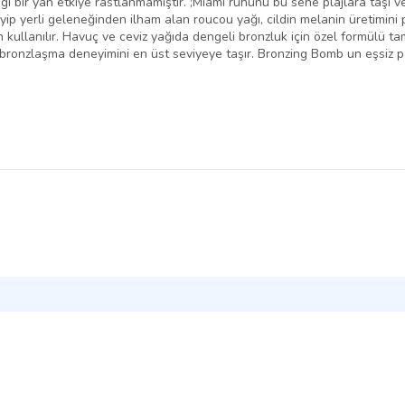
gi bir yan etkiye rastlanmamıştır. ;Miami ruhunu bu sene plajlara taşı v
ip yerli geleneğinden ilham alan roucou yağı, cildin melanin üretimini 
n kullanılır. Havuç ve ceviz yağıda dengeli bronzluk için özel formülü t
, bronzlaşma deneyimini en üst seviyeye taşır. Bronzing Bomb un eşsiz p