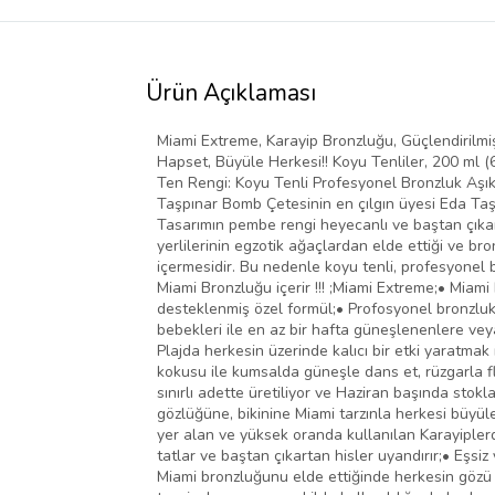
Ürün Açıklaması
Miami Extreme, Karayip Bronzluğu, Güçlendirilmiş
Hapset, Büyüle Herkesi!! Koyu Tenliler, 200 ml (
Ten Rengi: Koyu Tenli Profesyonel Bronzluk Aşı
Taşpınar Bomb Çetesinin en çılgın üyesi Eda Taş
Tasarımın pembe rengi heyecanlı ve baştan çıkar
yerlilerinin egzotik ağaçlardan elde ettiği ve b
içermesidir. Bu nedenle koyu tenli, profesyonel b
Miami Bronzluğu içerir !!! ;Miami Extreme;• Miami
desteklenmiş özel formül;• Profosyonel bronzluk 
bebekleri ile en az bir hafta güneşlenenlere vey
Plajda herkesin üzerinde kalıcı bir etki yaratmak
kokusu ile kumsalda güneşle dans et, rüzgarla fl
sınırlı adette üretiliyor ve Haziran başında sto
gözlüğüne, bikinine Miami tarzınla herkesi büyüle
yer alan ve yüksek oranda kullanılan Karayiplerde
tatlar ve baştan çıkartan hisler uyandırır;• Eşsiz
Miami bronzluğunu elde ettiğinde herkesin gözü ü