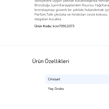
tavsiyelere uygun şekilde kullanıldığında herhan
Bronzluğu İçerir;Karayiplerden Roucou Yağı;Karay
bronzlaşmayı güvenli bir şekilde hızlandırmak içi
Parfüm;Tatlı çikolata ve hindistan cevizi kokusu
dalgaları kucakla.
Ürün Kodu:
kcm70912073
Ürün Özellikleri
Cinsiyet
Yaş Grubu