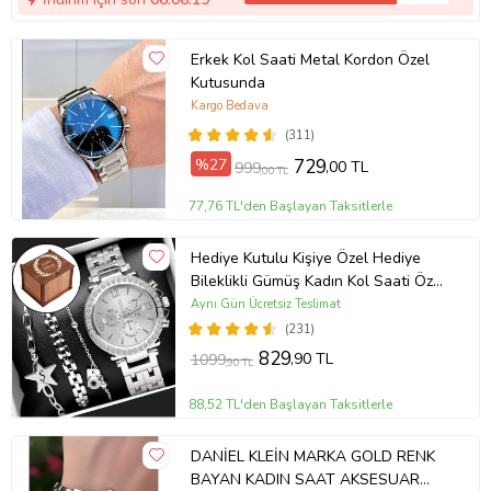
Erkek Kol Saati Metal Kordon Özel
Kutusunda
Kargo Bedava
(311)
%27
729
,00 TL
999
,00 TL
77,76 TL'den Başlayan Taksitlerle
Hediye Kutulu Kişiye Özel Hediye
Bileklikli Gümüş Kadın Kol Saati Özel
Kutusunda (Gümüş)
Aynı Gün Ücretsiz Teslimat
(231)
829
,90 TL
1099
,90 TL
88,52 TL'den Başlayan Taksitlerle
DANİEL KLEİN MARKA GOLD RENK
BAYAN KADIN SAAT AKSESUAR