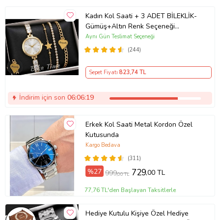
Kadın Kol Saati + 3 ADET BİLEKLİK-
Gümüş+Altın Renk Seçeneği
ayarlanabilir kordon Kadın Kol Saati
Aynı Gün Teslimat Seçeneği
BİLEKLİK HEDİYE Altın Renk - Kız
(244)
Arkadaşa hediye (Altın)
Sepet Fiyatı
823
,74 TL
İndirim için son
06:06:18
Erkek Kol Saati Metal Kordon Özel
Kutusunda
Kargo Bedava
(311)
%27
729
,00 TL
999
,00 TL
77,76 TL'den Başlayan Taksitlerle
Hediye Kutulu Kişiye Özel Hediye