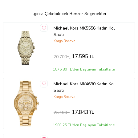
İlginizi Çekebilecek Benzer Seçenekler
Michael Kors MK5556 Kadın Kol
Saati
Kargo Bedava
17.595
TL
20.700
TL
1876,80 TL'den Başlayan Taksitlerle
Michael Kors MK4690 Kadın Kol
Saati
Kargo Bedava
17.843
TL
25.490
TL
1903,25 TL'den Başlayan Taksitlerle