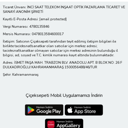
Ticaret Ünvanı: İNCİ SAAT TELEKOM İNŞAAT OPTİK PAZARLAMA TİCARET VE
SANAYİ ANONİM ŞİRKETİ
Kayıtlı E-Posta Adresi:
[email protected]
Vergi Numarası: 4780135846
Mersis Numarası: 0478013584600017
İletişim: Satıcının Çiçeksepeti tarafından teyit edilmiş iletişim bilgileri ile
birlikte tacir/esnaf/sanatkar olan satıcılar için merkez adresi;
tacir/esnaf/sanatkar olmayan satıcılar için merkez adresinin bulunduğu il
bilgisi, ad, soyad ve T.C. kimlik numarası kayıt altında bulunmaktadır.
Adres: İSMET PAŞA MAH. TRABZON BLV. ANADOLU APT. B BLOK NO: 26 F
DULKADİROĞLU/ KAHRAMANMARAŞ 1500056488/46/TUR
Şehir: Kahramanmaraş
Çiçeksepeti Mobil Uygulamamızı İndirin