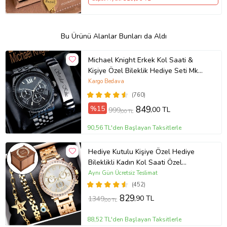
Bu Ürünü Alanlar Bunları da Aldı
Michael Knight Erkek Kol Saati &
Kişiye Özel Bileklik Hediye Seti Mk
SiyahİçiGümüş
Kargo Bedava
(760)
%15
849
,00 TL
999
,00 TL
90,56 TL'den Başlayan Taksitlerle
Hediye Kutulu Kişiye Özel Hediye
Bileklikli Kadın Kol Saati Özel
Kutusunda (Gold)
Aynı Gün Ücretsiz Teslimat
(452)
829
,90 TL
1349
,00 TL
88,52 TL'den Başlayan Taksitlerle