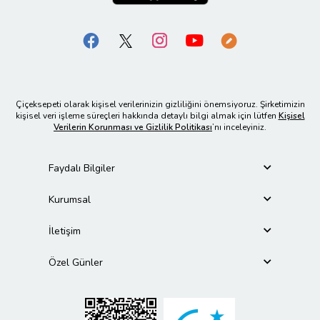
Çiçeksepeti olarak kişisel verilerinizin gizliliğini önemsiyoruz. Şirketimizin
kişisel veri işleme süreçleri hakkında detaylı bilgi almak için lütfen
Kişisel
Verilerin Korunması ve Gizlilik Politikası
’nı inceleyiniz.
Faydalı Bilgiler
Kurumsal
İletişim
Özel Günler