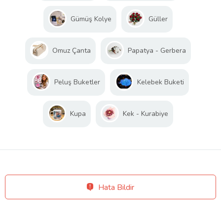
Gümüş Kolye
Güller
Omuz Çanta
Papatya - Gerbera
Peluş Buketler
Kelebek Buketi
Kupa
Kek - Kurabiye
Hata Bildir