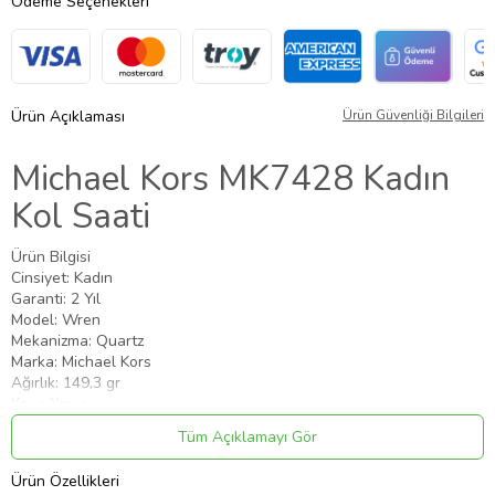
Ödeme Seçenekleri
Ürün Açıklaması
Ürün Güvenliği Bilgileri
Michael Kors MK7428 Kadın
Kol Saati
Ürün Bilgisi
Cinsiyet: Kadın
Garanti: 2 Yıl
Model: Wren
Mekanizma: Quartz
Marka: Michael Kors
Ağırlık: 149,3 gr
Kasa Yapısı
Cam Özellik: Mineral
Tüm Açıklamayı Gör
Kasa Taşı: Var
Kasa Çapı: 42 mm
Ürün Özellikleri
Kasa Kalinlik: 11 mm