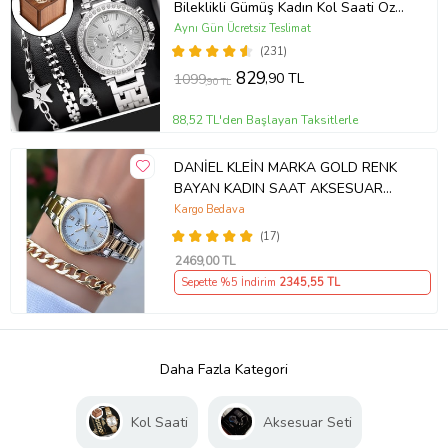
Bileklikli Gümüş Kadın Kol Saati Özel
Kutusunda (Gümüş)
Aynı Gün Ücretsiz Teslimat
(231)
829
,90 TL
1099
,90 TL
88,52 TL'den Başlayan Taksitlerle
DANİEL KLEİN MARKA GOLD RENK
BAYAN KADIN SAAT AKSESUAR
BİLEKLİK HEDİYELİ
Kargo Bedava
(17)
2469
,00 TL
Sepette %5 İndirim
2345
,55 TL
Daha Fazla Kategori
Kol Saati
Aksesuar Seti