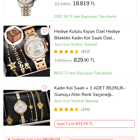
18.819
TL
22.140
TL
2007,36 TL'den Başlayan Taksitlerle
Hediye Kutulu Kişiye Özel Hediye
Bileklikli Kadın Kol Saati Özel
Kutusunda (Gold)
Aynı Gün Ücretsiz Teslimat
(452)
829
,90 TL
1349
,00 TL
88,52 TL'den Başlayan Taksitlerle
Kadın Kol Saati + 3 ADET BİLEKLİK-
Gümüş+Altın Renk Seçeneği
ayarlanabilir kordon Kadın Kol Saati
Aynı Gün Teslimat Seçeneği
BİLEKLİK HEDİYE Altın Renk - Kız
(244)
Arkadaşa hediye (Altın)
Sepet Fiyatı
823
,74 TL
İndirim için son
06:06:18