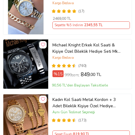
BİLEKLİK HEDİYELİ
Kargo Bedava
(17)
2469
,00 TL
Sepette %5 İndirim
2345
,55 TL
Michael Knight Erkek Kol Saati &
Kişiye Özel Bileklik Hediye Seti Mk
SiyahİçiGümüş
Kargo Bedava
(760)
%15
849
,00 TL
999
,00 TL
90,56 TL'den Başlayan Taksitlerle
Kadın Kol Saati Metal Kordon + 3
Adet Bileklik Kişiye Özel Hediye
Kadına hediye Kız arkadaşa hediye
Aynı Gün Teslimat Seçeneği
(173)
Sepet Fiyatı
819
,90 TL