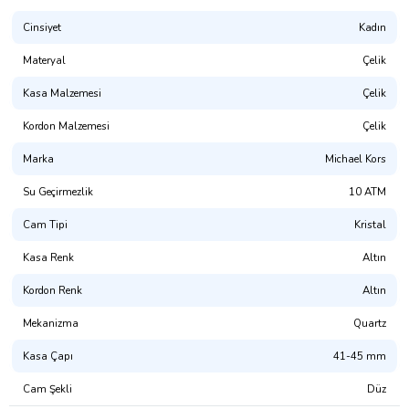
Kasa Materyali: Çelik
Kasa Renk: Altın Rengi
Cinsiyet
Kadın
Kasa Şekli: Yuvarlak
Materyal
Çelik
Tarz: Klasik Saatler
Kadran Yapısı
Kasa Malzemesi
Çelik
Kadran Taşı: Yok
Kadran Renk: Altın Tonu
Kordon Malzemesi
Çelik
Kadran Tipi: Analog
Kordon Yapısı
Marka
Michael Kors
Kordon Özellik: Çelik
Kordon Rengi: Altın Rengi
Su Geçirmezlik
10 ATM
Özellikler
Alarm: Yok
Cam Tipi
Kristal
Kronometre: Var
Su Geçirmezlik: 10 ATM
Kasa Renk
Altın
Takvim: Var
Kordon Renk
Altın
Mekanizma
Quartz
Ürün Kodu:
kcm18090127
Kasa Çapı
41-45 mm
Cam Şekli
Düz