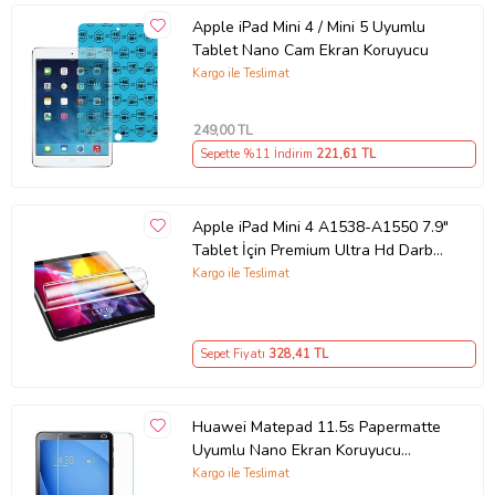
Apple iPad Mini 4 / Mini 5 Uyumlu
Tablet Nano Cam Ekran Koruyucu
Kargo ile Teslimat
249
,00 TL
Sepette %11 İndirim
221
,61 TL
Apple iPad Mini 4 A1538-A1550 7.9"
Tablet İçin Premium Ultra Hd Darbe
Emici 9h Nano Ekran Koruyucu
Kargo ile Teslimat
Sepet Fiyatı
328
,41 TL
Huawei Matepad 11.5s Papermatte
Uyumlu Nano Ekran Koruyucu
(Şeffaf)
Kargo ile Teslimat