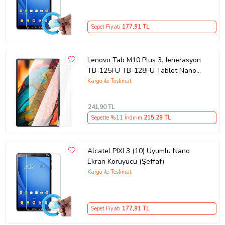
Sepet Fiyatı
177
,91 TL
Lenovo Tab M10 Plus 3. Jenerasyon
TB-125FU TB-128FU Tablet Nano
Ekran Koruyucu (Renksiz)
Kargo ile Teslimat
241
,90 TL
Sepette %11 İndirim
215
,29 TL
Alcatel PIXI 3 (10) Uyumlu Nano
Ekran Koruyucu (Şeffaf)
Kargo ile Teslimat
Sepet Fiyatı
177
,91 TL