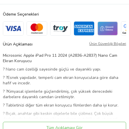
Ödeme Seçenekleri
Ürün Açıklaması
Ürün Güvenliği Bilgileri
Microsonic Apple iPad Pro 11 2024 (A2836-A2837) Nano Cam
Ekran Koruyucu
?
Nano cam özelliği sayesinde güçlü ve dayanıklı yapı.
?
?Esnek yapıdadır, temperli cam ekran koruyuculara göre daha
hafif ve incedir.
?
?Kimyasal işlemlerle güçlendirilmiş, çok yüksek derecedeki
darbelere dayanıklı camdan üretilmiştir.
?
Tabletinizi diğer tüm ekran koruyucu filmlerden daha iyi korur.
?
Bıçak, anahtar gibi keskin objelerle bile çizilmez. Çok büyük
darbelerde kırılarak (cam gibi parçalanmaz, tehlike oluşturmaz)
darbeyi emerek tabletinizin ekranını korur.
Tüm Açıklamayı Gör