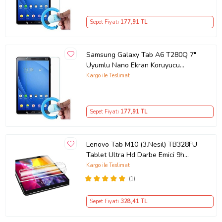
Sepet Fiyatı
177
,91 TL
Samsung Galaxy Tab A6 T280Q 7"
Uyumlu Nano Ekran Koruyucu
(Şeffaf)
Kargo ile Teslimat
Sepet Fiyatı
177
,91 TL
Lenovo Tab M10 (3.Nesil) TB328FU
Tablet Ultra Hd Darbe Emici 9h
Nano Ekran Koruyucu
Kargo ile Teslimat
(1)
Sepet Fiyatı
328
,41 TL