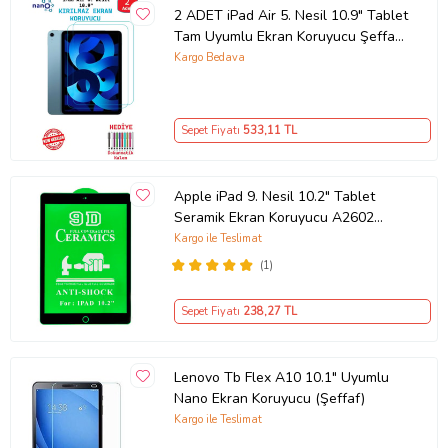
2 ADET iPad Air 5. Nesil 10.9" Tablet
Tam Uyumlu Ekran Koruyucu Şeffaf
Cam Nano HD Esnek Kırılmaz
Kargo Bedava
Sepet Fiyatı
533
,11 TL
Apple iPad 9. Nesil 10.2" Tablet
Seramik Ekran Koruyucu A2602
A2603 A2605 A2604 (Siyah)
Kargo ile Teslimat
(1)
Sepet Fiyatı
238
,27 TL
Lenovo Tb Flex A10 10.1" Uyumlu
Nano Ekran Koruyucu (Şeffaf)
Kargo ile Teslimat