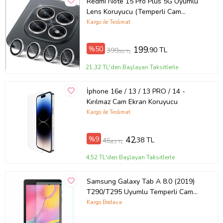
Redmi Note 15 Pro Plus 5G Uyumlu
Lens Koruyucu (Temperli Cam
Kamera Koruyucu)
Kargo ile Teslimat
%50
199
,90 TL
399
,90 TL
21,32 TL'den Başlayan Taksitlerle
İphone 16e / 13 / 13 PRO / 14 -
Kırılmaz Cam Ekran Koruyucu
Kargo ile Teslimat
%9
42
,38 TL
46
,63 TL
4,52 TL'den Başlayan Taksitlerle
Samsung Galaxy Tab A 8.0 (2019)
T290/T295 Uyumlu Temperli Cam
Tablet Ekran Koruyucu (Şeffaf)
Kargo Bedava