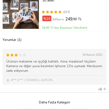
30 adet
(217)
%24
249
,90 TL
329
,00 TL
26,65 TL'den Başlayan Taksitlerle
Yorumlar (1)
30 Kasım 2021
Ürünün malzeme ve işçiliği kaliteli. Ama; maalesef ölçüleri
Kamera ve diğer yuva kesimleri Iphone 13'e uymadı. Mecburen
iade ediyorum.
A*** G***
ISTANBUL-AVRUPA
0
Daha Fazla Kategori