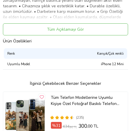
zorlaştırmayan, hafifçe basınca yeterli olan düğmeleri aktif eden
tasarım. • Cihazınıza şıklık ve estetiklik katar. • Durable özellikli,
uzun ömürlüdür. • Darbelere karşı maximum korur. • Grip Özelliği
ile elden kaymayı azaltır. • Olası elden kaymalarda, düşmelerde
yere çarpma şiddetini azaltır ve cihazınız minimum zarar ile kurtulur.
Çoğu zaman cihazınızın hayatını kurtarır. • Kolayca takıp
Tüm Açıklamayı Gör
çıkartılabilir. Takma çıkarma işleminde cihazınıza hiçbir zarar vermez
• Anti-bakteriyel özelliklidir. Hemen kir ve leke tutmaz. • Microsonic
Ürün Özellikleri
kılıfınız kirlendiğinde kolayca çıkarıp yıkayıp tekrar takabilirsiniz. •
Bu yönü ile de sürekli temiz hijyenik bir cihaza sahip olursunuz. •
Renk
Karışık/Çok renkli
Cihazınızın ön yüzünü kapatmaz ve bu sayede cihazınızı rahatça
kullanabilirsiniz • Ultra incedir. Cebinize kolayca koyup
Uyumlu Model
iPhone 12 Mini
çıkarabilirsiniz. • Cepte taşırken diğer kılıflar gibi rahatsızlık vermez.
Ürün Kodu:
kc6834279
İlginizi Çekebilecek Benzer Seçenekler
Tüm Telefon Modellerine Uyumlu
Kişiye Özel Fotoğraf Baskılı Telefon
Kılıfı
(235)
%31
300
,00 TL
434
,80 TL