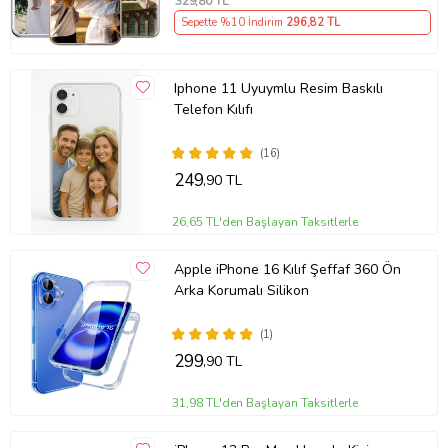
329
,80 TL
Sepette %10 İndirim
296
,82 TL
Iphone 11 Uyuymlu Resim Baskılı
Telefon Kılıfı
(16)
249
,90 TL
26,65 TL'den Başlayan Taksitlerle
Apple iPhone 16 Kılıf Şeffaf 360 Ön
Arka Korumalı Silikon
(1)
299
,90 TL
31,98 TL'den Başlayan Taksitlerle