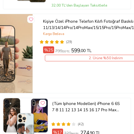
32,00 TL'den Başlayan Taksitlerle
Kişiye Özel iPhone Telefon Kılıfı Fotoğraf Baskılı
11/13/14/14Pro/14ProMax/15/15Pro/15ProMax/1
Kargo Bedava
(29)
%25
599
,00 TL
799
,00 TL
2. Ürüne %50 İndirim
(Tüm Iphone Modelleri) iPhone 6 6S
7 8 11 12 13 14 15 16 17 Pro Max
Plus Mini Kişiye Özel Resimli
Fotoğraflı Kılıf
(42)
%17
274
,90 TL
329
,90 TL