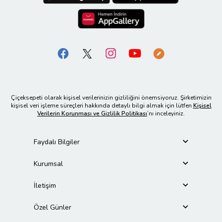
Çiçeksepeti olarak kişisel verilerinizin gizliliğini önemsiyoruz. Şirketimizin
kişisel veri işleme süreçleri hakkında detaylı bilgi almak için lütfen
Kişisel
Verilerin Korunması ve Gizlilik Politikası
’nı inceleyiniz.
Faydalı Bilgiler
Kurumsal
İletişim
Özel Günler