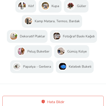
Kılıf
Kupa
Güller
Kamp Matara, Termos, Bardak
Dekoratif Plaklar
Fotoğraf Baskı Kağıdı
Peluş Buketler
Gümüş Kolye
Papatya - Gerbera
Kelebek Buketi
Hata Bildir