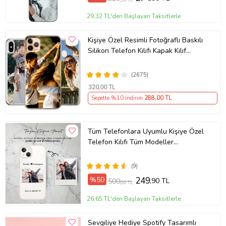
29,32 TL'den Başlayan Taksitlerle
Kişiye Özel Resimli Fotoğraflı Baskılı
Silikon Telefon Kılıfı Kapak Kılıf
(Telefon Modelleri Açıklamada)
(2675)
320
,00 TL
Sepette %10 İndirim
288
,00 TL
Tüm Telefonlara Uyumlu Kişiye Özel
Telefon Kılıfı Tüm Modeller
Açıklamada
(9)
%50
249
,90 TL
500
,00 TL
26,65 TL'den Başlayan Taksitlerle
Sevgiliye Hediye Spotify Tasarımlı