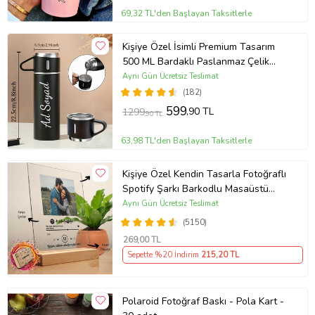
69,32 TL'den Başlayan Taksitlerle
Kişiye Özel İsimli Premium Tasarım
500 ML Bardaklı Paslanmaz Çelik
Siyah Termos
Aynı Gün Ücretsiz Teslimat
(182)
599
,90 TL
1299
,90 TL
63,98 TL'den Başlayan Taksitlerle
Kişiye Özel Kendin Tasarla Fotoğraflı
Spotify Şarkı Barkodlu Masaüstü
Plak Fotoğraf Çerçevesi
Aynı Gün Ücretsiz Teslimat
(5150)
269
,00 TL
Sepette %20 İndirim
215
,20 TL
Polaroid Fotoğraf Baskı - Pola Kart -