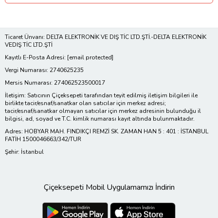
Ticaret Ünvanı: DELTA ELEKTRONİK VE DIŞ TİC LTD.ŞTİ.-DELTA ELEKTRONİK
VEDIŞ TİC LTD.ŞTİ
Kayıtlı E-Posta Adresi:
[email protected]
Vergi Numarası: 2740625235
Mersis Numarası: 274062523500017
İletişim: Satıcının Çiçeksepeti tarafından teyit edilmiş iletişim bilgileri ile
birlikte tacir/esnaf/sanatkar olan satıcılar için merkez adresi;
tacir/esnaf/sanatkar olmayan satıcılar için merkez adresinin bulunduğu il
bilgisi, ad, soyad ve T.C. kimlik numarası kayıt altında bulunmaktadır.
Adres: HOBYAR MAH. FINDIKÇI REMZİ SK. ZAMAN HAN 5 : 401 : İSTANBUL
FATİH 1500046663/342/TUR
Şehir: İstanbul
Çiçeksepeti Mobil Uygulamamızı İndirin