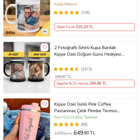
Porselen Baskılı Kupa (Beyaz)
Kargo Bedava
(104)
Sepet Fiyatı
525
,20 TL
2 Fotoğraflı Sihirli Kupa Bardak
Kişiye Özel Doğum Günü Hediyesi
Sevgiliye Hediye Anneye Babaya
Ablaya Abiye Kız Erkek Kardeşe
(1572)
Arkadaşa Resimli Günü Yıl Dönümü
399
,97 TL
Hediyesi
Sepette %25 İndirim
299
,98 TL
Kişiye Özel İsimli Pink Coffee
Paslanmaz Çelik Pembe Termos
Bardak
Aynı Gün Ücretsiz Teslimat
(66)
649
,90 TL
1299
,90 TL