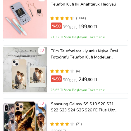
Telefon Kılıfı İki Anahtarlık Hediyeli
(1060)
%50
199
,90 TL
399
,90 TL
21,32 TL'den Başlayan Taksitlerle
Tüm Telefonlara Uyumlu Kişiye Özel
Fotoğraflı Telefon Kılıfı Modeller
Açıklamada
(4)
%50
249
,90 TL
500
,00 TL
26,65 TL'den Başlayan Taksitlerle
Samsung Galaxy S9 S10 S20 S21
S22 S23 S24 S25 S26 FE Plus Ultra
Kılıf Kişiye Özel Resimli Fotoğraflı
Silikon
(21)