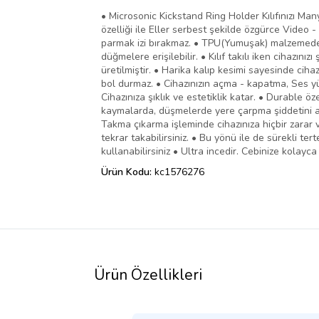
• Microsonic Kickstand Ring Holder Kılıfınızı Man
özelliği ile Eller serbest şekilde özgürce Video -
parmak izi bırakmaz. • TPU(Yumuşak) malzemeden ü
düğmelere erişilebilir. • Kılıf takılı iken cihazın
üretilmiştir. • Harika kalıp kesimi sayesinde ci
bol durmaz. • Cihazınızın açma - kapatma, Ses y
Cihazınıza şıklık ve estetiklik katar. • Durable ö
kaymalarda, düşmelerde yere çarpma şiddetini azalt
Takma çıkarma işleminde cihazınıza hiçbir zarar ve
tekrar takabilirsiniz. • Bu yönü ile de sürekli t
kullanabilirsiniz • Ultra incedir. Cebinize kolayca 
Ürün Kodu:
kc1576276
Ürün Özellikleri