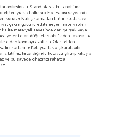
lanabilirsiniz. • Stand olarak kullanabilme
e dönebilen yüzük halkası • Mat yapısı sayesinde
n korur. • Kılıfı çıkarmadan bütün slotlarave
Wifi sinyal çekim gücünü etkilemeyen materyalden
k kalite materyali sayesinde dar, gevşek veya
ca yeterli olan düğmeleri aktif eden tasarım. •
 ile elden kaymayı azaltır. • Olası elden
nı kurtarır. • Kolayca takıp çıkartılabilir.
ic kılıfınız kirlendiğinde kolayca çıkarıp yıkayıp
maz ve bu sayede cihazınızı rahatça
mez.