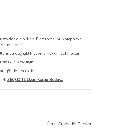
stoklarla sınırlıdır. Bir tüketici bu kampanya
tın alabilir.
arında değişiklik yapma hakkını saklı tutar.
renmek için
tıklayın.
an gönderilecektir.
erli
350,00 TL Üzeri Kargo Bedava
 Görüntüle
iyat bilgileri, satıcı tarafından
Ürün Güvenliği Bilgileri