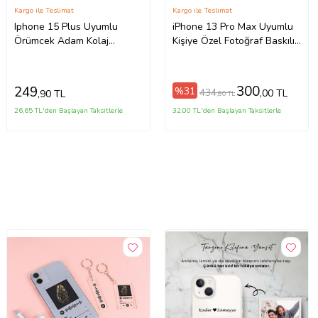
Kargo ile Teslimat
Kargo ile Teslimat
Iphone 15 Plus Uyumlu
iPhone 13 Pro Max Uyumlu
Örümcek Adam Kolaj
Kişiye Özel Fotoğraf Baskılı
Tasarımlı Şeffaf Telefon
Telefon Kılıfı
Kılıfı
300
249
%31
434
,00 TL
,90 TL
,80 TL
26,65 TL'den Başlayan Taksitlerle
32,00 TL'den Başlayan Taksitlerle