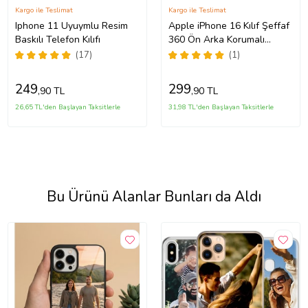
Kargo ile Teslimat
Kargo ile Teslimat
Iphone 11 Uyuymlu Resim
Apple iPhone 16 Kılıf Şeffaf
Baskılı Telefon Kılıfı
360 Ön Arka Korumalı
Silikon
(17)
(1)
249
299
,90 TL
,90 TL
26,65 TL'den Başlayan Taksitlerle
31,98 TL'den Başlayan Taksitlerle
Bu Ürünü Alanlar Bunları da Aldı