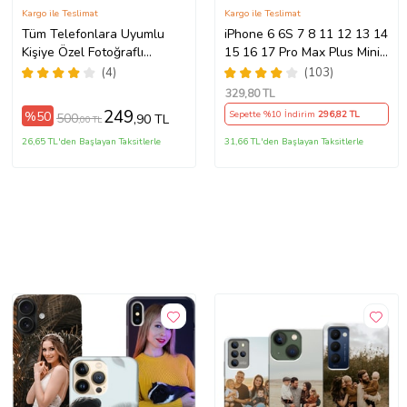
Kargo ile Teslimat
Kargo ile Teslimat
Tüm Telefonlara Uyumlu
iPhone 6 6S 7 8 11 12 13 14
Kişiye Özel Fotoğraflı
15 16 17 Pro Max Plus Mini
Telefon Kılıfı Modeller
Kılıf Kişiye Özel Resimli
(4)
(103)
Açıklamada
Fotoğraflı Silikon
329
,80 TL
249
%50
Sepette %10 İndirim
296
,82 TL
500
,90 TL
,00 TL
26,65 TL'den Başlayan Taksitlerle
31,66 TL'den Başlayan Taksitlerle