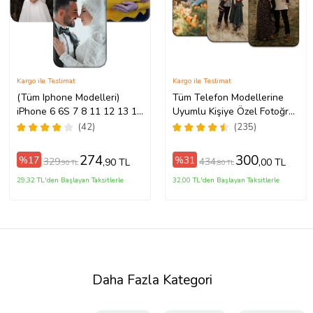
Kargo ile Teslimat
Kargo ile Teslimat
(Tüm Iphone Modelleri)
Tüm Telefon Modellerine
iPhone 6 6S 7 8 11 12 13 14
Uyumlu Kişiye Özel Fotoğraf
15 16 17 Pro Max Plus Mini
Baskılı Telefon Kılıfı
(42)
(235)
Kişiye Özel Resimli
Fotoğraflı Kılıf
274
300
%17
%31
329
434
,90 TL
,00 TL
,90 TL
,80 TL
29,32 TL'den Başlayan Taksitlerle
32,00 TL'den Başlayan Taksitlerle
Daha Fazla Kategori