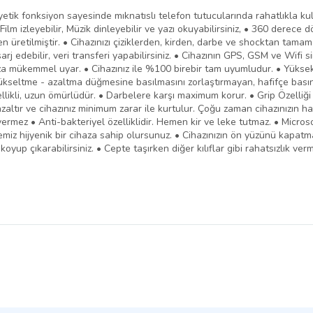
yetik fonksiyon sayesinde mıknatıslı telefon tutucularında rahatlıkla kul
 Film izleyebilir, Müzik dinleyebilir ve yazı okuyabilirsiniz, • 360 derec
retilmiştir. • Cihazınızı çiziklerden, kirden, darbe ve shocktan tamame
ızı şarj edebilir, veri transferi yapabilirsiniz. • Cihazının GPS, GSM ve 
haza mükemmel uyar. • Cihazınız ile %100 birebir tam uyumludur. • Yükse
ükseltme - azaltma düğmesine basılmasını zorlaştırmayan, hafifçe basın
zellikli, uzun ömürlüdür. • Darbelere karşı maximum korur. • Grip Özelliği
ır ve cihazınız minimum zarar ile kurtulur. Çoğu zaman cihazınızın hayatı
rmez • Anti-bakteriyel özelliklidir. Hemen kir ve leke tutmaz. • Microson
ertemiz hijyenik bir cihaza sahip olursunuz. • Cihazınızın ön yüzünü kapat
koyup çıkarabilirsiniz. • Cepte taşırken diğer kılıflar gibi rahatsızlık ver