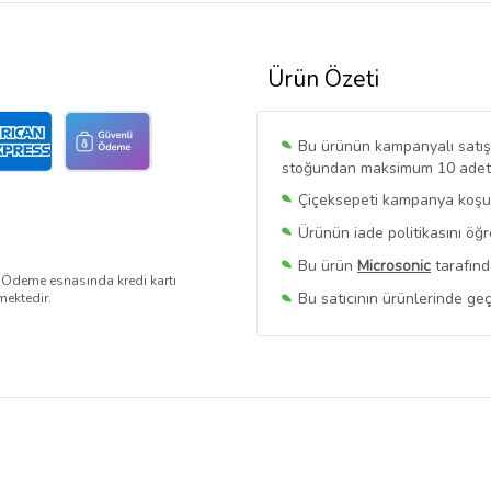
Ürün Özeti
Bu ürünün kampanyalı satışı 
stoğundan maksimum 10 adet sa
Çiçeksepeti kampanya koşull
Ürünün iade politikasını öğ
Bu ürün
Microsonic
tarafınd
. Ödeme esnasında kredi kartı
Bu satıcının ürünlerinde geç
mektedir.
Bu Satıcının
Tüm Ürünlerini
Ürün sayfasında gördüğünüz f
belirlenmektedir.