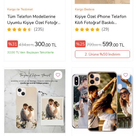
Kargo ile Teslimat
Kargo Bedava
Tüm Telefon Modellerine
Kişiye Özel iPhone Telefon
Uyumlu Kişiye Özel Fotoğraf
Kılıfı Fotoğraf Baskılı
Baskılı Telefon Kılıfı
11/13/14/14Pro/14ProMax/15/1
(235)
(29)
300
599
%31
%25
434
799
,00 TL
,00 TL
,80 TL
,00 TL
32,00 TL'den Başlayan Taksitlerle
2. Ürüne %50 İndirim