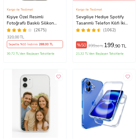
Kargo ile Teslimat
Kargo ile Teslimat
Kişiye Özel Resimli
Sevgiliye Hediye Spotify
Fotoğraflı Baskılı Silikon
Tasarımlı Telefon Kılıfı İki
5Pro/15ProMax/16/16e/16Plus/16Pro/16ProMax/17/17Air/17Pro/17ProM
Telefon Kılıfı Kapak Kılıf
Anahtarlık Hediyeli
(2675)
(1062)
(Telefon Modelleri
320
,00 TL
Açıklamada)
199
%50
Sepette %10 İndirim
288
,00 TL
399
,90 TL
,90 TL
30,72 TL'den Başlayan Taksitlerle
21,32 TL'den Başlayan Taksitlerle