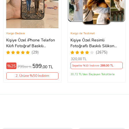
Kargo Bedava
Kargo ile Teslimat
Kişiye Özel iPhone Telefon
Kişiye Özel Resimli
Kılıfı Fotoğraf Baskılı
Fotoğraflı Baskılı Silikon
11/13/14/14Pro/14ProMax/15/15Pro/15ProMax/16/16e/16Plus/16Pr
Telefon Kılıfı Kapak Kılıf
(29)
(2675)
(Telefon Modelleri
320
,00 TL
Açıklamada)
599
%25
Sepette %10 İndirim
288
,00 TL
799
,00 TL
,00 TL
30,72 TL'den Başlayan Taksitlerle
2. Ürüne %50 İndirim