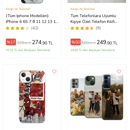
Kargo ile Teslimat
Kargo ile Teslimat
(Tüm Iphone Modelleri)
Tüm Telefonlara Uyumlu
iPhone 6 6S 7 8 11 12 13 14
Kişiye Özel Telefon Kılıfı
ax
15 16 17 Pro Max Plus Mini
Tüm Modeller Açıklamada
(42)
(9)
Kişiye Özel Resimli
Fotoğraflı Kılıf
274
249
%17
%50
329
500
,90 TL
,90 TL
,90 TL
,00 TL
29,32 TL'den Başlayan Taksitlerle
26,65 TL'den Başlayan Taksitlerle