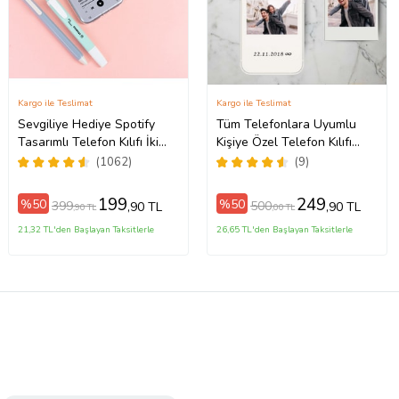
Kargo ile Teslimat
Kargo ile Teslimat
Sevgiliye Hediye Spotify
Tüm Telefonlara Uyumlu
Tasarımlı Telefon Kılıfı İki
Kişiye Özel Telefon Kılıfı
o/16ProMax/17/17Air/17Pro/17ProMax
Anahtarlık Hediyeli
Tüm Modeller Açıklamada
(1062)
(9)
199
249
%50
%50
399
500
,90 TL
,90 TL
,90 TL
,00 TL
21,32 TL'den Başlayan Taksitlerle
26,65 TL'den Başlayan Taksitlerle