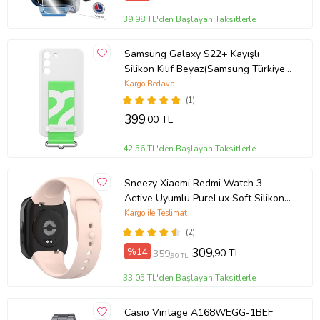
39,98 TL'den Başlayan Taksitlerle
Samsung Galaxy S22+ Kayışlı
Silikon Kılıf Beyaz(Samsung Türkiye
Garantili)
Kargo Bedava
(1)
399
,00 TL
42,56 TL'den Başlayan Taksitlerle
Sneezy Xiaomi Redmi Watch 3
Active Uyumlu PureLux Soft Silikon
Kordon (Pudra)
Kargo ile Teslimat
(2)
%14
309
,90 TL
359
,90 TL
33,05 TL'den Başlayan Taksitlerle
Casio Vintage A168WEGG-1BEF