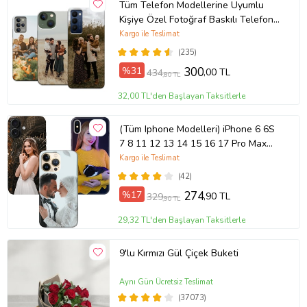
Tüm Telefon Modellerine Uyumlu
Kişiye Özel Fotoğraf Baskılı Telefon
Kılıfı
Kargo ile Teslimat
(235)
%31
300
,00 TL
434
,80 TL
32,00 TL'den Başlayan Taksitlerle
(Tüm Iphone Modelleri) iPhone 6 6S
7 8 11 12 13 14 15 16 17 Pro Max
Plus Mini Kişiye Özel Resimli
Kargo ile Teslimat
Fotoğraflı Kılıf
(42)
%17
274
,90 TL
329
,90 TL
29,32 TL'den Başlayan Taksitlerle
9'lu Kırmızı Gül Çiçek Buketi
Aynı Gün Ücretsiz Teslimat
(37073)