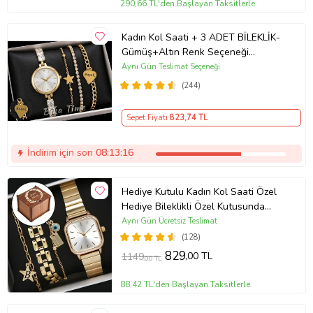
290,66 TL'den Başlayan Taksitlerle
Kadın Kol Saati + 3 ADET BİLEKLİK-
Gümüş+Altın Renk Seçeneği
ayarlanabilir kordon Kadın Kol Saati
Aynı Gün Teslimat Seçeneği
BİLEKLİK HEDİYE Altın Renk - Kız
(244)
Arkadaşa hediye (Altın)
Sepet Fiyatı
823
,74 TL
İndirim için son
08:13:16
Hediye Kutulu Kadın Kol Saati Özel
Hediye Bileklikli Özel Kutusunda
(Gold)
Aynı Gün Ücretsiz Teslimat
(128)
829
,00 TL
1149
,00 TL
88,42 TL'den Başlayan Taksitlerle