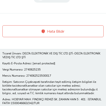
Hata Bildir
Ticaret Ünvanı: DELTA ELEKTRONİK VE DIŞ TİC LTD.ŞTİ.-DELTA ELEKTRONİK
VEDIŞ TİC LTD.ŞTİ
Kayıtlı E-Posta Adresi:
[email protected]
Vergi Numarası: 2740625235
Mersis Numarası: 274062523500017
İletişim: Satıcının Çiçeksepeti tarafından teyit edilmiş iletişim bilgileri ile
birlikte tacir/esnaf/sanatkar olan satıcılar için merkez adresi;
tacir/esnaf/sanatkar olmayan satıcılar için merkez adresinin bulunduğu il
bilgisi, ad, soyad ve T.C. kimlik numarası kayıt altında bulunmaktadır.
Adres: HOBYAR MAH. FINDIKÇI REMZİ SK. ZAMAN HAN 5 : 401 : İSTANBUL
FATİH 1500046663/342/TUR