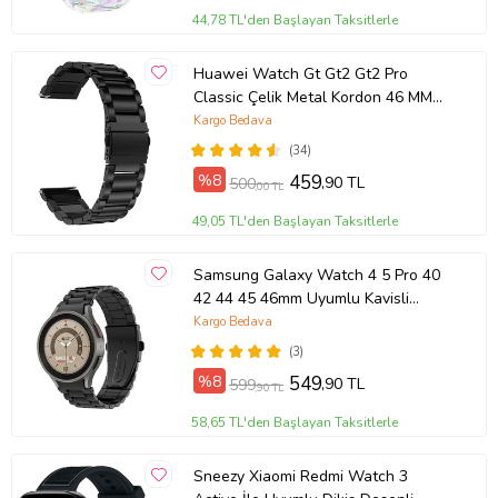
44,78 TL'den Başlayan Taksitlerle
Huawei Watch Gt Gt2 Gt2 Pro
Classic Çelik Metal Kordon 46 MM
(Siyah)
Kargo Bedava
(34)
%8
459
,90 TL
500
,00 TL
49,05 TL'den Başlayan Taksitlerle
Samsung Galaxy Watch 4 5 Pro 40
42 44 45 46mm Uyumlu Kavisli
Ironweft Döküm Çelik Metal Kordon
Kargo Bedava
(Siyah)
(3)
%8
549
,90 TL
599
,90 TL
58,65 TL'den Başlayan Taksitlerle
Sneezy Xiaomi Redmi Watch 3