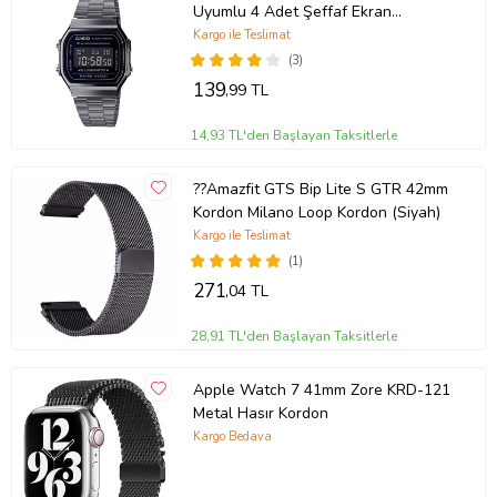
Uyumlu 4 Adet Şeffaf Ekran
koruyucu Nano Jelatin
Kargo ile Teslimat
(3)
139
,99 TL
14,93 TL'den Başlayan Taksitlerle
??Amazfit GTS Bip Lite S GTR 42mm
Kordon Milano Loop Kordon (Siyah)
Kargo ile Teslimat
(1)
271
,04 TL
28,91 TL'den Başlayan Taksitlerle
Apple Watch 7 41mm Zore KRD-121
Metal Hasır Kordon
Kargo Bedava