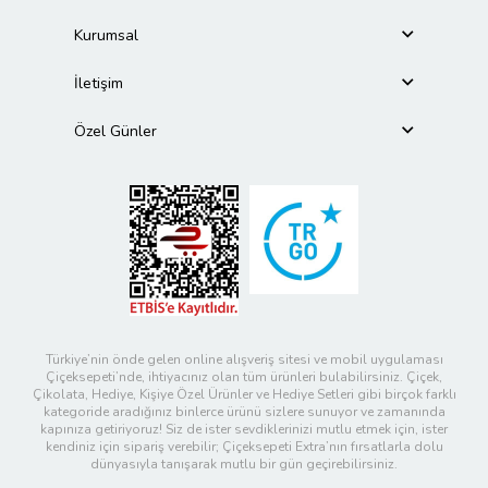
Kurumsal
İletişim
Özel Günler
Türkiye’nin önde gelen online alışveriş sitesi ve mobil uygulaması
Çiçeksepeti’nde, ihtiyacınız olan tüm ürünleri bulabilirsiniz. Çiçek,
Çikolata, Hediye, Kişiye Özel Ürünler ve Hediye Setleri gibi birçok farklı
kategoride aradığınız binlerce ürünü sizlere sunuyor ve zamanında
kapınıza getiriyoruz! Siz de ister sevdiklerinizi mutlu etmek için, ister
kendiniz için sipariş verebilir; Çiçeksepeti Extra’nın fırsatlarla dolu
dünyasıyla tanışarak mutlu bir gün geçirebilirsiniz.