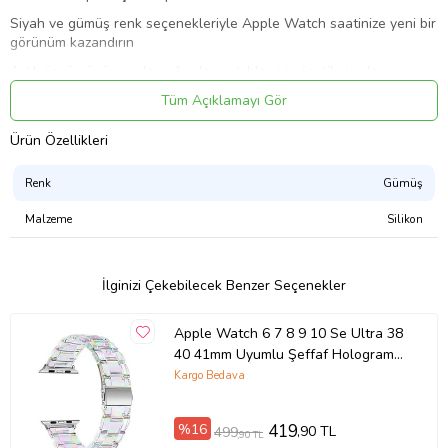
Siyah ve gümüş renk seçenekleriyle Apple Watch saatinize yeni bir
görünüm kazandırın
Artık özgürsünüz, sadece Apple watchlar için üretilmiş olan
kordonları takmak zorunda değilsiniz,
Tüm Açıklamayı Gör
Sökmek ve takmak çok basittir, kolay takılıp çıkarılır.
Ürün Özellikleri
Yıkanabilir ve suya dayanıklıdır.
Yüksek kalite silikon malzemeden yapılmıştır.
Renk
Gümüş
Malzeme
Silikon
İlginizi Çekebilecek Benzer Seçenekler
Apple Watch 6 7 8 9 10 Se Ultra 38
40 41mm Uyumlu Şeffaf Hologram
Kordon
Kargo Bedava
%16
419
,90 TL
499
,90 TL