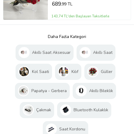
689
,99 TL
143,74 TL'den Başlayan Taksitlerle
Daha Fazla Kategori
Akıllı Saat Aksesuar
Akıllı Saat
Kol Saati
Kılıf
Güller
Papatya - Gerbera
Akıllı Bileklik
Çakmak
Bluetooth Kulaklık
Saat Kordonu