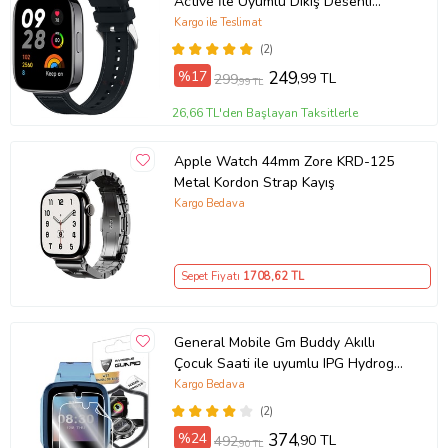
Active İle Uyumlu Dikiş Desenli
Dokuma Silikon Kordon (Siyah)
Kargo ile Teslimat
(2)
%17
249
,99 TL
299
,99 TL
26,66 TL'den Başlayan Taksitlerle
Apple Watch 44mm Zore KRD-125
Metal Kordon Strap Kayış
Kargo Bedava
Sepet Fiyatı
1708
,62 TL
General Mobile Gm Buddy Akıllı
Çocuk Saati ile uyumlu IPG Hydrogel
Ekran Koruyucu (2 Adet) (Saat
Kargo Bedava
Değildir)
(2)
%24
374
,90 TL
492
,90 TL