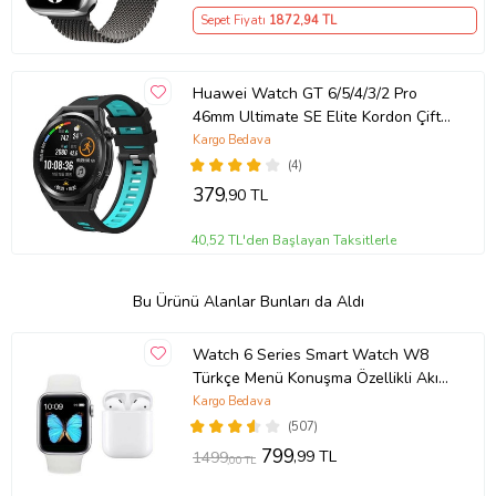
Ürün Kodu:
kc1352908
Sepet Fiyatı
1872
,94 TL
Huawei Watch GT 6/5/4/3/2 Pro
46mm Ultimate SE Elite Kordon Çift
Renk Çizgili Ko (Siyah-Mavi)
Kargo Bedava
(4)
379
,90 TL
40,52 TL'den Başlayan Taksitlerle
Bu Ürünü Alanlar Bunları da Aldı
Watch 6 Series Smart Watch W8
Türkçe Menü Konuşma Özellikli Akıllı
Saat + TWS I12 Airpods Bluetooth
Kargo Bedava
Kulaklık İkili Paket (Beyaz)
(507)
799
,99 TL
1499
,00 TL