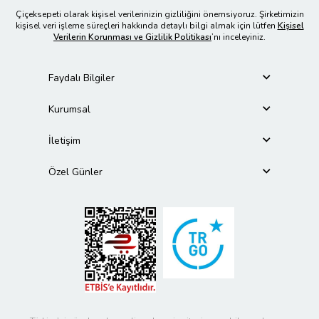
Çiçeksepeti olarak kişisel verilerinizin gizliliğini önemsiyoruz. Şirketimizin
kişisel veri işleme süreçleri hakkında detaylı bilgi almak için lütfen
Kişisel
Verilerin Korunması ve Gizlilik Politikası
’nı inceleyiniz.
Faydalı Bilgiler
Kurumsal
İletişim
Özel Günler