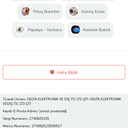
Peluş Buketler
Gümüş Kolye
Papatya - Gerbera
Kelebek Buketi
Hata Bildir
Ticaret Ünvanı: DELTA ELEKTRONİK VE DIŞ TİC LTD.ŞTİ.-DELTA ELEKTRONİK
VEDIŞ TİC LTD.ŞTİ
Kayıtlı E-Posta Adresi:
[email protected]
Vergi Numarası: 2740625235
Mersis Numarası: 274062523500017