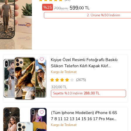
%25
599
,00 TL
799
,00 TL
2. Ürüne %50 İndirim
Kişiye Özel Resimli Fotoğraflı Baskılı
Silikon Telefon Kılıfı Kapak Kılıf
(Telefon Modelleri Açıklamada)
Kargo ile Teslimat
(2675)
320
,00 TL
Sepette %10 İndirim
288
,00 TL
(Tüm Iphone Modelleri) iPhone 6 6S
7 8 11 12 13 14 15 16 17 Pro Max
Plus Mini Kişiye Özel Resimli
Kargo ile Teslimat