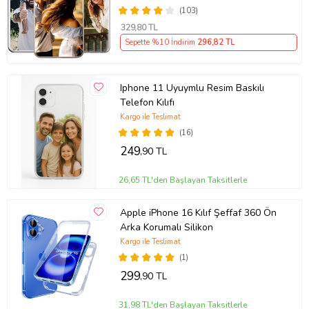
(103)
329
,80 TL
Sepette %10 İndirim
296
,82 TL
Iphone 11 Uyuymlu Resim Baskılı
Telefon Kılıfı
Kargo ile Teslimat
(16)
249
,90 TL
26,65 TL'den Başlayan Taksitlerle
Apple iPhone 16 Kılıf Şeffaf 360 Ön
Arka Korumalı Silikon
Kargo ile Teslimat
(1)
299
,90 TL
31,98 TL'den Başlayan Taksitlerle