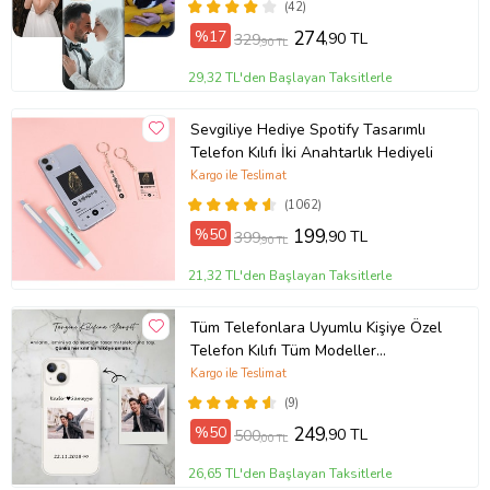
Fotoğraflı Kılıf
(42)
%17
274
,90 TL
329
,90 TL
29,32 TL'den Başlayan Taksitlerle
Sevgiliye Hediye Spotify Tasarımlı
Telefon Kılıfı İki Anahtarlık Hediyeli
Kargo ile Teslimat
(1062)
%50
199
,90 TL
399
,90 TL
21,32 TL'den Başlayan Taksitlerle
Tüm Telefonlara Uyumlu Kişiye Özel
Telefon Kılıfı Tüm Modeller
Açıklamada
Kargo ile Teslimat
(9)
%50
249
,90 TL
500
,00 TL
26,65 TL'den Başlayan Taksitlerle