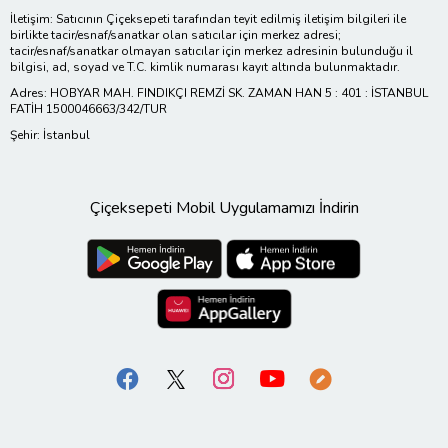
İletişim: Satıcının Çiçeksepeti tarafından teyit edilmiş iletişim bilgileri ile
birlikte tacir/esnaf/sanatkar olan satıcılar için merkez adresi;
tacir/esnaf/sanatkar olmayan satıcılar için merkez adresinin bulunduğu il
bilgisi, ad, soyad ve T.C. kimlik numarası kayıt altında bulunmaktadır.
Adres: HOBYAR MAH. FINDIKÇI REMZİ SK. ZAMAN HAN 5 : 401 : İSTANBUL
FATİH 1500046663/342/TUR
Şehir: İstanbul
Çiçeksepeti Mobil Uygulamamızı İndirin