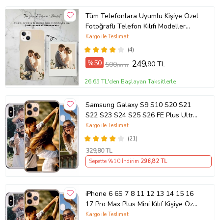
Tüm Telefonlara Uyumlu Kişiye Özel
Fotoğraflı Telefon Kılıfı Modeller
Açıklamada
Kargo ile Teslimat
(4)
%50
249
,90 TL
500
,00 TL
26,65 TL'den Başlayan Taksitlerle
Samsung Galaxy S9 S10 S20 S21
S22 S23 S24 S25 S26 FE Plus Ultra
Kılıf Kişiye Özel Resimli Fotoğraflı
Kargo ile Teslimat
Silikon
(21)
329
,80 TL
Sepette %10 İndirim
296
,82 TL
iPhone 6 6S 7 8 11 12 13 14 15 16
17 Pro Max Plus Mini Kılıf Kişiye Özel
Resimli Fotoğraflı Silikon
Kargo ile Teslimat