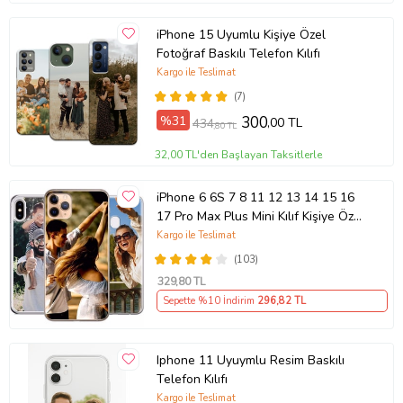
iPhone 15 Uyumlu Kişiye Özel
Fotoğraf Baskılı Telefon Kılıfı
Kargo ile Teslimat
(7)
%31
300
,00 TL
434
,80 TL
32,00 TL'den Başlayan Taksitlerle
iPhone 6 6S 7 8 11 12 13 14 15 16
17 Pro Max Plus Mini Kılıf Kişiye Özel
Resimli Fotoğraflı Silikon
Kargo ile Teslimat
(103)
329
,80 TL
Sepette %10 İndirim
296
,82 TL
Iphone 11 Uyuymlu Resim Baskılı
Telefon Kılıfı
Kargo ile Teslimat