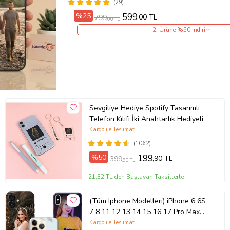
(29)
%25
599
,00 TL
799
,00 TL
2. Ürüne %50 İndirim
Sevgiliye Hediye Spotify Tasarımlı
Telefon Kılıfı İki Anahtarlık Hediyeli
Kargo ile Teslimat
(1062)
%50
199
,90 TL
399
,90 TL
21,32 TL'den Başlayan Taksitlerle
(Tüm Iphone Modelleri) iPhone 6 6S
7 8 11 12 13 14 15 16 17 Pro Max
Plus Mini Kişiye Özel Resimli
Kargo ile Teslimat