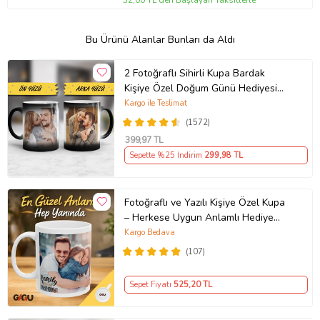
Bu Ürünü Alanlar Bunları da Aldı
2 Fotoğraflı Sihirli Kupa Bardak
Kişiye Özel Doğum Günü Hediyesi
Sevgiliye Hediye Anneye Babaya
Kargo ile Teslimat
Ablaya Abiye Kız Erkek Kardeşe
(1572)
Arkadaşa Resimli Günü Yıl Dönümü
399
,97 TL
Hediyesi
Sepette %25 İndirim
299
,98 TL
Fotoğraflı ve Yazılı Kişiye Özel Kupa
– Herkese Uygun Anlamlı Hediye
Porselen Baskılı Kupa (Beyaz)
Kargo Bedava
(107)
Sepet Fiyatı
525
,20 TL