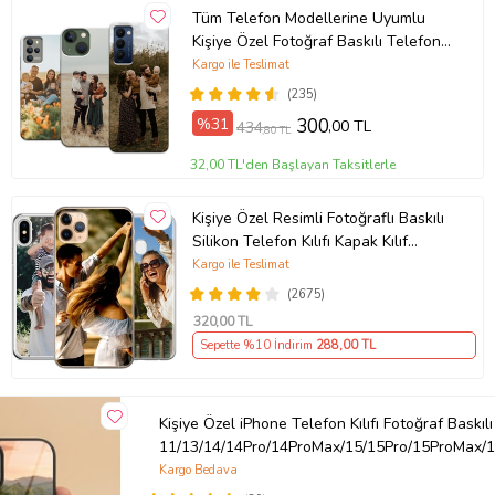
Tüm Telefon Modellerine Uyumlu
Kişiye Özel Fotoğraf Baskılı Telefon
Kılıfı
Kargo ile Teslimat
(235)
%31
300
,00 TL
434
,80 TL
32,00 TL'den Başlayan Taksitlerle
Kişiye Özel Resimli Fotoğraflı Baskılı
Silikon Telefon Kılıfı Kapak Kılıf
(Telefon Modelleri Açıklamada)
Kargo ile Teslimat
(2675)
320
,00 TL
Sepette %10 İndirim
288
,00 TL
Kişiye Özel iPhone Telefon Kılıfı Fotoğraf Baskılı
11/13/14/14Pro/14ProMax/15/15Pro/15ProMax/1
Kargo Bedava