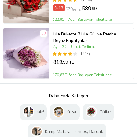
%13
589
,99 TL
679
,99 TL
122,91 TL'den Başlayan Taksitlerle
Lila Bukette 3 Lila Gül ve Pembe
Beyaz Papatyalar
Aynı Gün Ücretsiz Teslimat
(1414)
819
,99 TL
170,83 TL'den Başlayan Taksitlerle
Daha Fazla Kategori
Kılıf
Kupa
Güller
Kamp Matara, Termos, Bardak