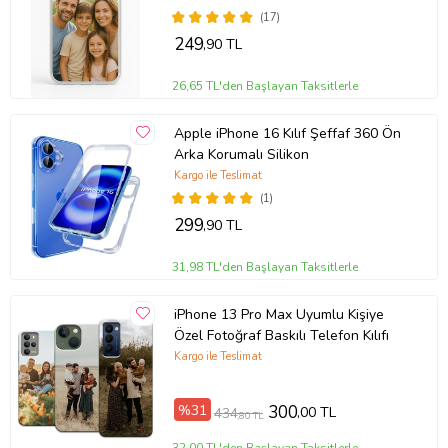
(17)
249
,90 TL
26,65 TL'den Başlayan Taksitlerle
Apple iPhone 16 Kılıf Şeffaf 360 Ön
Arka Korumalı Silikon
Kargo ile Teslimat
(1)
299
,90 TL
31,98 TL'den Başlayan Taksitlerle
iPhone 13 Pro Max Uyumlu Kişiye
Özel Fotoğraf Baskılı Telefon Kılıfı
Kargo ile Teslimat
%31
300
,00 TL
434
,80 TL
32,00 TL'den Başlayan Taksitlerle