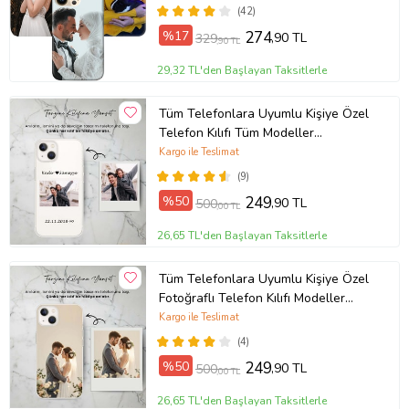
Fotoğraflı Kılıf
(42)
%17
274
,90 TL
329
,90 TL
29,32 TL'den Başlayan Taksitlerle
Tüm Telefonlara Uyumlu Kişiye Özel
Telefon Kılıfı Tüm Modeller
Açıklamada
Kargo ile Teslimat
(9)
%50
249
,90 TL
500
,00 TL
26,65 TL'den Başlayan Taksitlerle
Tüm Telefonlara Uyumlu Kişiye Özel
Fotoğraflı Telefon Kılıfı Modeller
Açıklamada
Kargo ile Teslimat
(4)
%50
249
,90 TL
500
,00 TL
26,65 TL'den Başlayan Taksitlerle