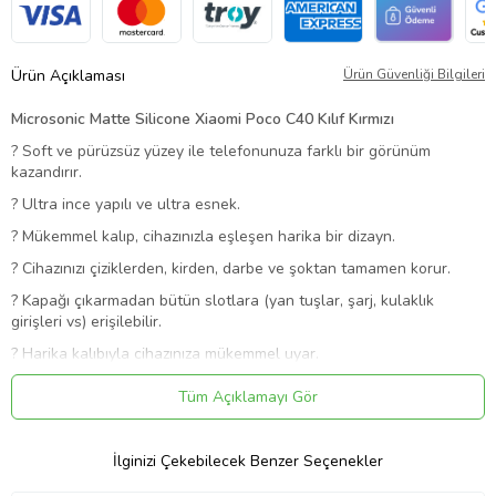
Ürün Açıklaması
Ürün Güvenliği Bilgileri
Microsonic Matte Silicone Xiaomi Poco C40 Kılıf Kırmızı
?
Soft ve pürüzsüz yüzey ile telefonunuza farklı bir görünüm
kazandırır.
?
Ultra ince yapılı ve ultra esnek.
?
Mükemmel kalıp, cihazınızla eşleşen harika bir dizayn.
?
Cihazınızı çiziklerden, kirden, darbe ve şoktan tamamen korur.
?
Kapağı çıkarmadan bütün slotlara (yan tuşlar, şarj, kulaklık
girişleri vs) erişilebilir.
?
Harika kalıbıyla cihazınıza mükemmel uyar.
?
Uzun ömürlüdür, darbelere karşı maksimum korur.
Tüm Açıklamayı Gör
?
Kolayca takip çikartilabilir.
?
İçeriğinde sağlığa zararlı bir materyal bulunmamaktadır.
İlginizi Çekebilecek Benzer Seçenekler
Ürün Kodu:
kcm57650638