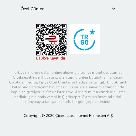
Özel Günler
Türkiye’nin önde gelen online alışveriş sitesi ve mobil uygulaması
Çiçeksepeti’nde, ihtiyacınız olan tüm ürünleri bulabilirsiniz. Çiçek,
Çikolata, Hediye, Kişiye Özel Ürünler ve Hediye Setleri gibi birçok farklı
kategoride aradığınız binlerce ürünü sizlere sunuyor ve zamanında
kapınıza getiriyoruz! Siz de ister sevdiklerinizi mutlu etmek için, ister
kendiniz için sipariş verebilir; Çiçeksepeti Extra’nın fırsatlarla dolu
dünyasıyla tanışarak mutlu bir gün geçirebilirsiniz.
Copyright © 2026 Çiçeksepeti İnternet Hizmetleri A.Ş