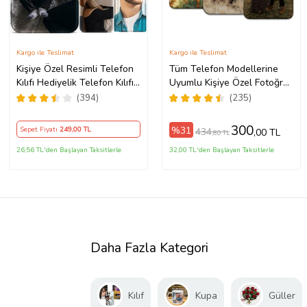
Kargo ile Teslimat
Kargo ile Teslimat
Kişiye Özel Resimli Telefon
Tüm Telefon Modellerine
Kılıfı Hediyelik Telefon Kılıfı
Uyumlu Kişiye Özel Fotoğraf
Baskılı Desenli Resim
Baskılı Telefon Kılıfı
(394)
(235)
Gönder Telefona Basalım
(Telefon Modelleri
300
%31
Sepet Fiyatı
249
,00 TL
434
,00 TL
,80 TL
Açıklamada)
26,56 TL'den Başlayan Taksitlerle
32,00 TL'den Başlayan Taksitlerle
Daha Fazla Kategori
Kılıf
Kupa
Güller