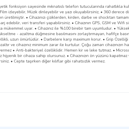
yetik fonksiyon sayesinde mıknatıslı telefon tutucularında rahatlıkla kul
 Film izleyebilir, Müzik dinleyebilir ve yazı okuyabilirsiniz, • 360 derec
retilmiştir. • Cihazınızı çiziklerden, kirden, darbe ve shocktan tamame
ızı şarj edebilir, veri transferi yapabilirsiniz. • Cihazının GPS, GSM ve 
haza mükemmel uyar. • Cihazınız ile %100 birebir tam uyumludur. • Yükse
ükseltme - azaltma düğmesine basılmasını zorlaştırmayan, hafifçe basın
zellikli, uzun ömürlüdür. • Darbelere karşı maximum korur. • Grip Özelliği
ır ve cihazınız minimum zarar ile kurtulur. Çoğu zaman cihazınızın hayatı
rmez • Anti-bakteriyel özelliklidir. Hemen kir ve leke tutmaz. • Microson
miz hijyenik bir cihaza sahip olursunuz. • Cihazınızın ön yüzünü kapatmaz 
siniz. • Cepte taşırken diğer kılıflar gibi rahatsızlık vermez.