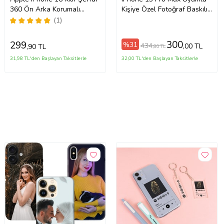
360 Ön Arka Korumalı
Kişiye Özel Fotoğraf Baskılı
Silikon
Telefon Kılıfı
(1)
300
299
%31
434
,00 TL
,90 TL
,80 TL
31,98 TL'den Başlayan Taksitlerle
32,00 TL'den Başlayan Taksitlerle