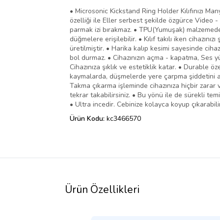
• Microsonic Kickstand Ring Holder Kılıfınızı Man
özelliği ile Eller serbest şekilde özgürce Video -
parmak izi bırakmaz. • TPU(Yumuşak) malzemeden ü
düğmelere erişilebilir. • Kılıf takılı iken cihazın
üretilmiştir. • Harika kalıp kesimi sayesinde ci
bol durmaz. • Cihazınızın açma - kapatma, Ses y
Cihazınıza şıklık ve estetiklik katar. • Durable ö
kaymalarda, düşmelerde yere çarpma şiddetini azalt
Takma çıkarma işleminde cihazınıza hiçbir zarar ve
tekrar takabilirsiniz. • Bu yönü ile de sürekli te
• Ultra incedir. Cebinize kolayca koyup çıkarabilir
Ürün Kodu:
kc3466570
Ürün Özellikleri