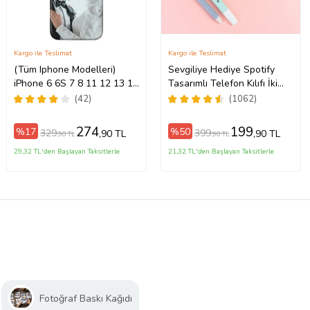
Kargo ile Teslimat
Kargo ile Teslimat
(Tüm Iphone Modelleri)
Sevgiliye Hediye Spotify
iPhone 6 6S 7 8 11 12 13 14
Tasarımlı Telefon Kılıfı İki
o/16ProMax/17/17Air/17Pro/17ProMax
15 16 17 Pro Max Plus Mini
Anahtarlık Hediyeli
(42)
(1062)
Kişiye Özel Resimli
Fotoğraflı Kılıf
274
199
%17
%50
329
399
,90 TL
,90 TL
,90 TL
,90 TL
29,32 TL'den Başlayan Taksitlerle
21,32 TL'den Başlayan Taksitlerle
Fotoğraf Baskı Kağıdı