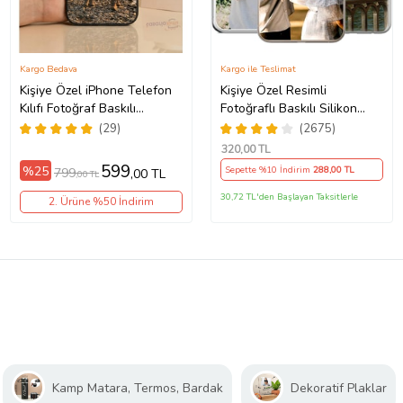
Kargo Bedava
Kargo ile Teslimat
Kişiye Özel iPhone Telefon
Kişiye Özel Resimli
Kılıfı Fotoğraf Baskılı
Fotoğraflı Baskılı Silikon
11/13/14/14Pro/14ProMax/15/15Pro/15ProMax/16/16e/16Plus/16Pr
Telefon Kılıfı Kapak Kılıf
(29)
(2675)
(Telefon Modelleri
320
,00 TL
Açıklamada)
599
%25
Sepette %10 İndirim
288
,00 TL
799
,00 TL
,00 TL
30,72 TL'den Başlayan Taksitlerle
2. Ürüne %50 İndirim
Kamp Matara, Termos, Bardak
Dekoratif Plaklar