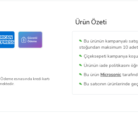
Ürün Özeti
Bu ürünün kampanyalı satışı 
stoğundan maksimum 10 adet sa
Çiçeksepeti kampanya koşull
Ürünün iade politikasını öğ
Bu ürün
Microsonic
tarafınd
. Ödeme esnasında kredi kartı
Bu satıcının ürünlerinde geç
mektedir.
Bu Satıcının
Tüm Ürünlerini
Ürün sayfasında gördüğünüz f
belirlenmektedir.