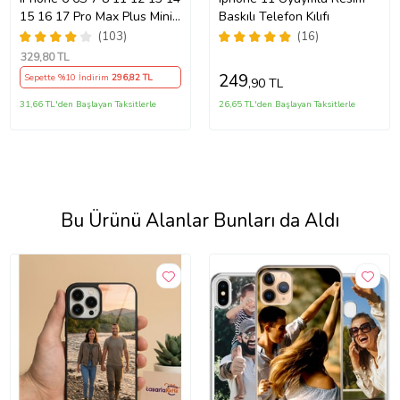
15 16 17 Pro Max Plus Mini
Baskılı Telefon Kılıfı
Kılıf Kişiye Özel Resimli
(103)
(16)
Fotoğraflı Silikon
329
,80 TL
249
Sepette %10 İndirim
296
,82 TL
,90 TL
31,66 TL'den Başlayan Taksitlerle
26,65 TL'den Başlayan Taksitlerle
Bu Ürünü Alanlar Bunları da Aldı