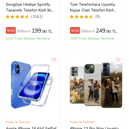
Sevgiliye Hediye Spotify
Tüm Telefonlara Uyumlu
Tasarımlı Telefon Kılıfı İki
Kişiye Özel Telefon Kılıfı
ax
Anahtarlık Hediyeli
Tüm Modeller Açıklamada
(1062)
(9)
199
249
%50
%50
399
500
,90 TL
,90 TL
,90 TL
,00 TL
21,32 TL'den Başlayan Taksitlerle
26,65 TL'den Başlayan Taksitlerle
Kargo ile Teslimat
Kargo ile Teslimat
Apple iPhone 16 Kılıf Şeffaf
iPhone 13 Pro Max Uyumlu