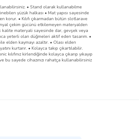
lanabilirsiniz. • Stand olarak kullanabilme
e dönebilen yüzük halkası • Mat yapısı sayesinde
n korur. • Kılıfı çıkarmadan bütün slotlarave
Wifi sinyal çekim gücünü etkilemeyen materyalden
k kalite materyali sayesinde dar, gevşek veya
ca yeterli olan düğmeleri aktif eden tasarım. •
 ile elden kaymayı azaltır. • Olası elden
nı kurtarır. • Kolayca takıp çıkartılabilir.
ic kılıfınız kirlendiğinde kolayca çıkarıp yıkayıp
ve bu sayede cihazınızı rahatça kullanabilirsiniz