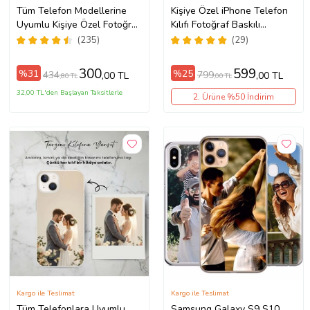
Tüm Telefon Modellerine
Kişiye Özel iPhone Telefon
Uyumlu Kişiye Özel Fotoğraf
Kılıfı Fotoğraf Baskılı
Baskılı Telefon Kılıfı
11/13/14/14Pro/14ProMax/15/1
(235)
(29)
300
599
%31
%25
434
799
,00 TL
,00 TL
,80 TL
,00 TL
32,00 TL'den Başlayan Taksitlerle
2. Ürüne %50 İndirim
Kargo ile Teslimat
Kargo ile Teslimat
Tüm Telefonlara Uyumlu
Samsung Galaxy S9 S10