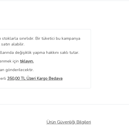
stoklarla sınırlıdır. Bir tüketici bu kampanya
tın alabilir.
arında değişiklik yapma hakkını saklı tutar.
renmek için
tıklayın.
an gönderilecektir.
erli
350,00 TL Üzeri Kargo Bedava
 Görüntüle
iyat bilgileri, satıcı tarafından
Ürün Güvenliği Bilgileri