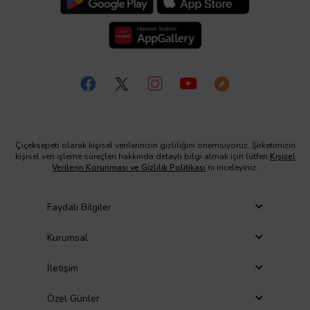
Çiçeksepeti olarak kişisel verilerinizin gizliliğini önemsiyoruz. Şirketimizin
kişisel veri işleme süreçleri hakkında detaylı bilgi almak için lütfen
Kişisel
Verilerin Korunması ve Gizlilik Politikası
’nı inceleyiniz.
Faydalı Bilgiler
Kurumsal
İletişim
Özel Günler