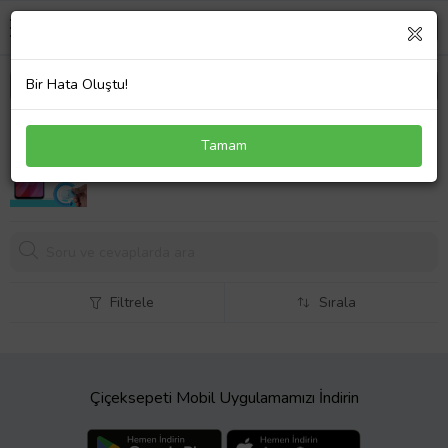
Bir Hata Oluştu!
Microsonic Oppo A96 Nano Glass Cam Ekran
Tamam
Koruyucu (Renksiz)
Filtrele
Sırala
Çiçeksepeti Mobil Uygulamamızı İndirin