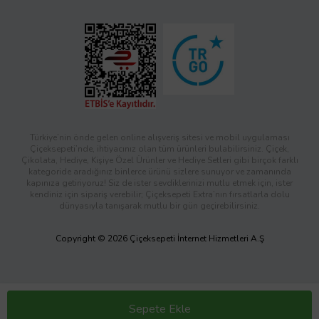
Türkiye’nin önde gelen online alışveriş sitesi ve mobil uygulaması
Çiçeksepeti’nde, ihtiyacınız olan tüm ürünleri bulabilirsiniz. Çiçek,
Çikolata, Hediye, Kişiye Özel Ürünler ve Hediye Setleri gibi birçok farklı
kategoride aradığınız binlerce ürünü sizlere sunuyor ve zamanında
kapınıza getiriyoruz! Siz de ister sevdiklerinizi mutlu etmek için, ister
kendiniz için sipariş verebilir; Çiçeksepeti Extra’nın fırsatlarla dolu
dünyasıyla tanışarak mutlu bir gün geçirebilirsiniz.
Copyright © 2026 Çiçeksepeti İnternet Hizmetleri A.Ş
Sepete Ekle