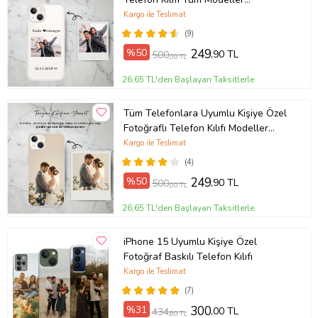
Açıklamada
Kargo ile Teslimat
(9)
%50
249
,90 TL
500
,00 TL
26,65 TL'den Başlayan Taksitlerle
Tüm Telefonlara Uyumlu Kişiye Özel
Fotoğraflı Telefon Kılıfı Modeller
Açıklamada
Kargo ile Teslimat
(4)
%50
249
,90 TL
500
,00 TL
26,65 TL'den Başlayan Taksitlerle
iPhone 15 Uyumlu Kişiye Özel
Fotoğraf Baskılı Telefon Kılıfı
Kargo ile Teslimat
(7)
%31
300
,00 TL
434
,80 TL