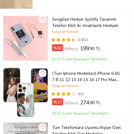
Sevgiliye Hediye Spotify Tasarımlı
Telefon Kılıfı İki Anahtarlık Hediyeli
Kargo ile Teslimat
(1062)
%50
199
,90 TL
399
,90 TL
21,32 TL'den Başlayan Taksitlerle
(Tüm Iphone Modelleri) iPhone 6 6S
7 8 11 12 13 14 15 16 17 Pro Max
Plus Mini Kişiye Özel Resimli
Kargo ile Teslimat
Fotoğraflı Kılıf
(42)
%17
274
,90 TL
329
,90 TL
29,32 TL'den Başlayan Taksitlerle
Tüm Telefonlara Uyumlu Kişiye Özel
Telefon Kılıfı Tüm Modeller