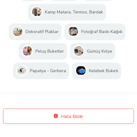
Kamp Matara, Termos, Bardak
Dekoratif Plaklar
Fotoğraf Baskı Kağıdı
Peluş Buketler
Gümüş Kolye
Papatya - Gerbera
Kelebek Buketi
Hata Bildir