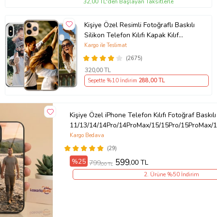
32,00 TL'den Başlayan Taksitlerle
Kişiye Özel Resimli Fotoğraflı Baskılı
Silikon Telefon Kılıfı Kapak Kılıf
(Telefon Modelleri Açıklamada)
Kargo ile Teslimat
(2675)
320
,00 TL
Sepette %10 İndirim
288
,00 TL
Kişiye Özel iPhone Telefon Kılıfı Fotoğraf Baskılı
11/13/14/14Pro/14ProMax/15/15Pro/15ProMax/1
Kargo Bedava
(29)
%25
599
,00 TL
799
,00 TL
2. Ürüne %50 İndirim