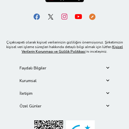
Çiçeksepeti olarak kişisel verilerinizin gizliliğini önemsiyoruz. Şirketimizin
kişisel veri işleme süreçleri hakkında detaylı bilgi almak için lütfen
Kişisel
Verilerin Korunması ve Gizlilik Politikası
’nı inceleyiniz.
Faydalı Bilgiler
Kurumsal
İletişim
Özel Günler