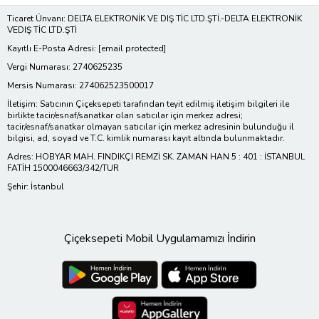
Ticaret Ünvanı: DELTA ELEKTRONİK VE DIŞ TİC LTD.ŞTİ.-DELTA ELEKTRONİK
VEDIŞ TİC LTD.ŞTİ
Kayıtlı E-Posta Adresi:
[email protected]
Vergi Numarası: 2740625235
Mersis Numarası: 274062523500017
İletişim: Satıcının Çiçeksepeti tarafından teyit edilmiş iletişim bilgileri ile
birlikte tacir/esnaf/sanatkar olan satıcılar için merkez adresi;
tacir/esnaf/sanatkar olmayan satıcılar için merkez adresinin bulunduğu il
bilgisi, ad, soyad ve T.C. kimlik numarası kayıt altında bulunmaktadır.
Adres: HOBYAR MAH. FINDIKÇI REMZİ SK. ZAMAN HAN 5 : 401 : İSTANBUL
FATİH 1500046663/342/TUR
Şehir: İstanbul
Çiçeksepeti Mobil Uygulamamızı İndirin