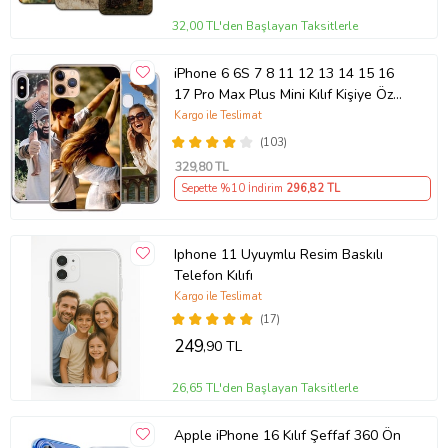
32,00 TL'den Başlayan Taksitlerle
iPhone 6 6S 7 8 11 12 13 14 15 16
17 Pro Max Plus Mini Kılıf Kişiye Özel
Resimli Fotoğraflı Silikon
Kargo ile Teslimat
(103)
329
,80 TL
Sepette %10 İndirim
296
,82 TL
Iphone 11 Uyuymlu Resim Baskılı
Telefon Kılıfı
Kargo ile Teslimat
(17)
249
,90 TL
26,65 TL'den Başlayan Taksitlerle
Apple iPhone 16 Kılıf Şeffaf 360 Ön