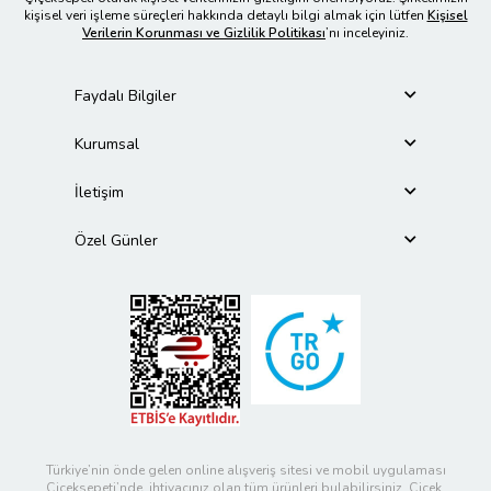
kişisel veri işleme süreçleri hakkında detaylı bilgi almak için lütfen
Kişisel
Verilerin Korunması ve Gizlilik Politikası
’nı inceleyiniz.
Faydalı Bilgiler
Kurumsal
İletişim
Özel Günler
Türkiye’nin önde gelen online alışveriş sitesi ve mobil uygulaması
Çiçeksepeti’nde, ihtiyacınız olan tüm ürünleri bulabilirsiniz. Çiçek,