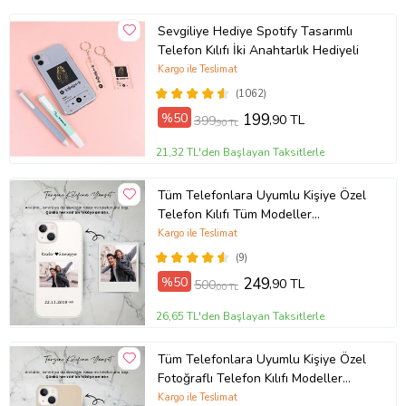
Sevgiliye Hediye Spotify Tasarımlı
Telefon Kılıfı İki Anahtarlık Hediyeli
Kargo ile Teslimat
(1062)
%50
199
,90 TL
399
,90 TL
21,32 TL'den Başlayan Taksitlerle
Tüm Telefonlara Uyumlu Kişiye Özel
Telefon Kılıfı Tüm Modeller
Açıklamada
Kargo ile Teslimat
(9)
%50
249
,90 TL
500
,00 TL
26,65 TL'den Başlayan Taksitlerle
Tüm Telefonlara Uyumlu Kişiye Özel
Fotoğraflı Telefon Kılıfı Modeller
Açıklamada
Kargo ile Teslimat