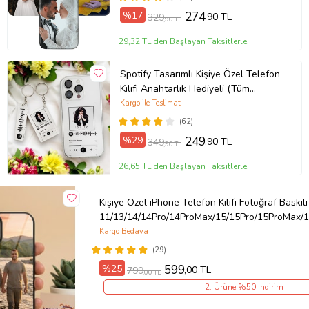
%17
274
,90 TL
329
,90 TL
29,32 TL'den Başlayan Taksitlerle
Spotify Tasarımlı Kişiye Özel Telefon
Kılıfı Anahtarlık Hediyeli (Tüm
Telefon Kılıfları Mevcuttur.)
Kargo ile Teslimat
(62)
%29
249
,90 TL
349
,90 TL
26,65 TL'den Başlayan Taksitlerle
Kişiye Özel iPhone Telefon Kılıfı Fotoğraf Baskılı
11/13/14/14Pro/14ProMax/15/15Pro/15ProMax/1
Kargo Bedava
(29)
%25
599
,00 TL
799
,00 TL
2. Ürüne %50 İndirim