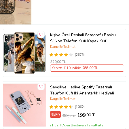
Kişiye Özel Resimli Fotoğraflı Baskılı
Silikon Telefon Kılıfı Kapak Kılıf
(Telefon Modelleri Açıklamada)
Kargo ile Teslimat
(2675)
320
,00 TL
Sepette %10 İndirim
288
,00 TL
Sevgiliye Hediye Spotify Tasarımlı
Telefon Kılıfı İki Anahtarlık Hediyeli
Kargo ile Teslimat
(1062)
%50
199
,90 TL
399
,90 TL
21,32 TL'den Başlayan Taksitlerle