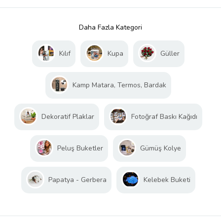
Daha Fazla Kategori
Kılıf
Kupa
Güller
Kamp Matara, Termos, Bardak
Dekoratif Plaklar
Fotoğraf Baskı Kağıdı
Peluş Buketler
Gümüş Kolye
Papatya - Gerbera
Kelebek Buketi