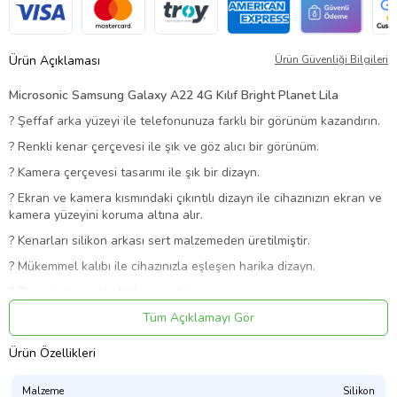
Ürün Açıklaması
Ürün Güvenliği Bilgileri
Microsonic Samsung Galaxy A22 4G Kılıf Bright Planet Lila
?
Şeffaf arka yüzeyi ile telefonunuza farklı bir görünüm kazandırın.
?
Renkli kenar çerçevesi ile şık ve göz alıcı bir görünüm.
?
Kamera çerçevesi tasarımı ile şık bir dizayn.
?
Ekran ve kamera kısmındaki çıkıntılı dizayn ile cihazınızın ekran ve
kamera yüzeyini koruma altına alır.
?
Kenarları silikon arkası sert malzemeden üretilmiştir.
?
Mükemmel kalıbı ile cihazınızla eşleşen harika dizayn.
?
Tüm slotlara rahatlıkla erişebilirsiniz.
?
Hassaslaştırılmış buton tasarımı ile cihazınızın tuşlarına kolay
Tüm Açıklamayı Gör
erişim.
Ürün Özellikleri
Ürün Kodu:
kcm86078300
Malzeme
Silikon