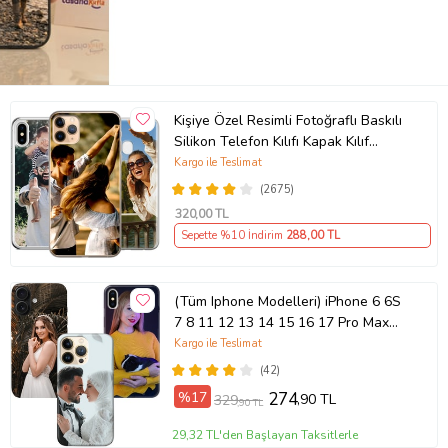
Kişiye Özel Resimli Fotoğraflı Baskılı
Silikon Telefon Kılıfı Kapak Kılıf
(Telefon Modelleri Açıklamada)
Kargo ile Teslimat
(2675)
320
,00 TL
Sepette %10 İndirim
288
,00 TL
(Tüm Iphone Modelleri) iPhone 6 6S
7 8 11 12 13 14 15 16 17 Pro Max
Plus Mini Kişiye Özel Resimli
Kargo ile Teslimat
Fotoğraflı Kılıf
(42)
%17
274
,90 TL
329
,90 TL
29,32 TL'den Başlayan Taksitlerle