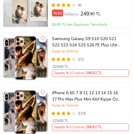
(4)
%50
249
,90 TL
500
,00 TL
26,65 TL'den Başlayan Taksitlerle
Samsung Galaxy S9 S10 S20 S21
S22 S23 S24 S25 S26 FE Plus Ultra
Kılıf Kişiye Özel Resimli Fotoğraflı
Kargo ile Teslimat
Silikon
(21)
329
,80 TL
Sepette %10 İndirim
296
,82 TL
iPhone 6 6S 7 8 11 12 13 14 15 16
17 Pro Max Plus Mini Kılıf Kişiye Özel
Resimli Fotoğraflı Silikon
Kargo ile Teslimat
(103)
329
,80 TL
Sepette %10 İndirim
296
,82 TL