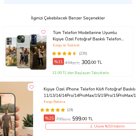
İlginizi Çekebilecek Benzer Seçenekler
Tüm Telefon Modellerine Uyumlu
Kişiye Özel Fotoğraf Baskılı Telefon
Kılıfı
Kargo ile Teslimat
(235)
%31
300
,00 TL
434
,80 TL
32,00 TL'den Başlayan Taksitlerle
Kişiye Özel iPhone Telefon Kılıfı Fotoğraf Baskılı
11/13/14/14Pro/14ProMax/15/15Pro/15ProMax/1
Kargo Bedava
(29)
%25
599
,00 TL
799
,00 TL
2. Ürüne %50 İndirim