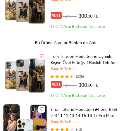
%31
300
,00 TL
434
,80 TL
32,00 TL'den Başlayan Taksitlerle
Bu Ürünü Alanlar Bunları da Aldı
Tüm Telefon Modellerine Uyumlu
Kişiye Özel Fotoğraf Baskılı Telefon
Kılıfı
Kargo ile Teslimat
(235)
%31
300
,00 TL
434
,80 TL
32,00 TL'den Başlayan Taksitlerle
(Tüm Iphone Modelleri) iPhone 6 6S
7 8 11 12 13 14 15 16 17 Pro Max
Plus Mini Kişiye Özel Resimli
Kargo ile Teslimat
Fotoğraflı Kılıf
(42)