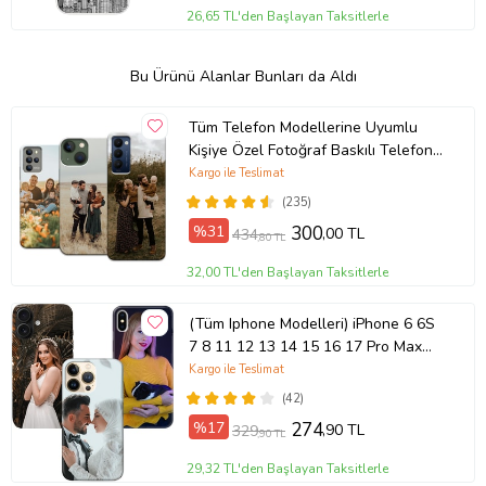
26,65 TL'den Başlayan Taksitlerle
Bu Ürünü Alanlar Bunları da Aldı
Tüm Telefon Modellerine Uyumlu
Kişiye Özel Fotoğraf Baskılı Telefon
Kılıfı
Kargo ile Teslimat
(235)
%31
300
,00 TL
434
,80 TL
32,00 TL'den Başlayan Taksitlerle
(Tüm Iphone Modelleri) iPhone 6 6S
7 8 11 12 13 14 15 16 17 Pro Max
Plus Mini Kişiye Özel Resimli
Kargo ile Teslimat
Fotoğraflı Kılıf
(42)
%17
274
,90 TL
329
,90 TL
29,32 TL'den Başlayan Taksitlerle