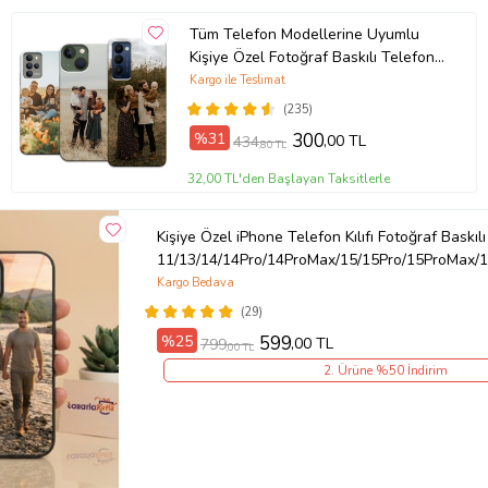
?
Kolayca cihazınıza takıp çıkartabilirsiniz.
Tüm Telefon Modellerine Uyumlu
?
İçeriğinde sağlığa zararlı bir materyal bulunmamaktadır.
Kişiye Özel Fotoğraf Baskılı Telefon
Ürün Kodu:
kcm89596968
Kılıfı
Kargo ile Teslimat
(235)
%31
300
,00 TL
434
,80 TL
32,00 TL'den Başlayan Taksitlerle
Kişiye Özel iPhone Telefon Kılıfı Fotoğraf Baskılı
11/13/14/14Pro/14ProMax/15/15Pro/15ProMax/1
Kargo Bedava
(29)
%25
599
,00 TL
799
,00 TL
2. Ürüne %50 İndirim