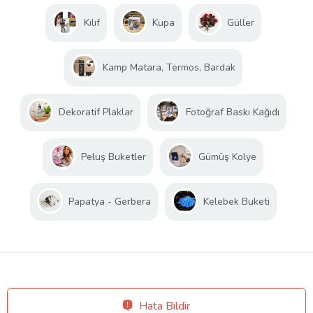
Kılıf
Kupa
Güller
Kamp Matara, Termos, Bardak
Dekoratif Plaklar
Fotoğraf Baskı Kağıdı
Peluş Buketler
Gümüş Kolye
Papatya - Gerbera
Kelebek Buketi
Hata Bildir