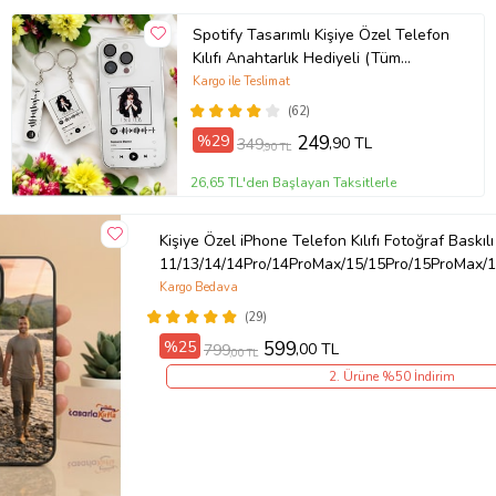
Spotify Tasarımlı Kişiye Özel Telefon
Kılıfı Anahtarlık Hediyeli (Tüm
Telefon Kılıfları Mevcuttur.)
Kargo ile Teslimat
(62)
%29
249
,90 TL
349
,90 TL
26,65 TL'den Başlayan Taksitlerle
Kişiye Özel iPhone Telefon Kılıfı Fotoğraf Baskılı
11/13/14/14Pro/14ProMax/15/15Pro/15ProMax/1
Kargo Bedava
(29)
%25
599
,00 TL
799
,00 TL
2. Ürüne %50 İndirim