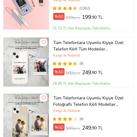
Kargo ile Teslimat
(1062)
%50
199
,90 TL
399
,90 TL
21,32 TL'den Başlayan Taksitlerle
Tüm Telefonlara Uyumlu Kişiye Özel
Telefon Kılıfı Tüm Modeller
Açıklamada
Kargo ile Teslimat
(9)
%50
249
,90 TL
500
,00 TL
26,65 TL'den Başlayan Taksitlerle
Tüm Telefonlara Uyumlu Kişiye Özel
Fotoğraflı Telefon Kılıfı Modeller
Açıklamada
Kargo ile Teslimat
(4)
%50
249
,90 TL
500
,00 TL