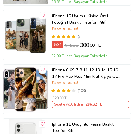
26,65 TL'den Başlayan Taksitlerle
iPhone 15 Uyumlu Kişiye Özel
Fotoğraf Baskılı Telefon Kılıfı
Kargo ile Teslimat
(7)
%31
300
,00 TL
434
,80 TL
32,00 TL'den Başlayan Taksitlerle
iPhone 6 6S 7 8 11 12 13 14 15 16
17 Pro Max Plus Mini Kılıf Kişiye Özel
Resimli Fotoğraflı Silikon
Kargo ile Teslimat
(103)
329
,80 TL
Sepette %10 İndirim
296
,82 TL
Iphone 11 Uyuymlu Resim Baskılı
Telefon Kılıfı