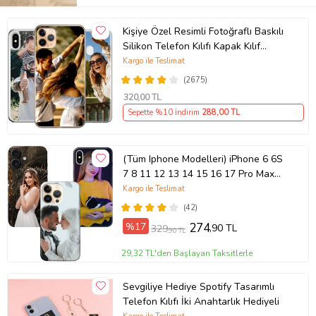
Kişiye Özel Resimli Fotoğraflı Baskılı
Silikon Telefon Kılıfı Kapak Kılıf
(Telefon Modelleri Açıklamada)
Kargo ile Teslimat
(2675)
320
,00 TL
Sepette %10 İndirim
288
,00 TL
(Tüm Iphone Modelleri) iPhone 6 6S
7 8 11 12 13 14 15 16 17 Pro Max
Plus Mini Kişiye Özel Resimli
Kargo ile Teslimat
Fotoğraflı Kılıf
(42)
%17
274
,90 TL
329
,90 TL
29,32 TL'den Başlayan Taksitlerle
Sevgiliye Hediye Spotify Tasarımlı
Telefon Kılıfı İki Anahtarlık Hediyeli