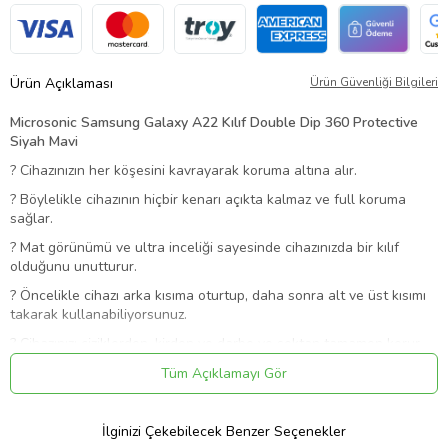
Ürün Açıklaması
Ürün Güvenliği Bilgileri
Microsonic Samsung Galaxy A22 Kılıf Double Dip 360 Protective
Siyah Mavi
?
Cihazınızın her köşesini kavrayarak koruma altına alır.
?
Böylelikle cihazının hiçbir kenarı açıkta kalmaz ve full koruma
sağlar.
?
Mat görünümü ve ultra inceliği sayesinde cihazınızda bir kılıf
olduğunu unutturur.
?
Öncelikle cihazı arka kısıma oturtup, daha sonra alt ve üst kısımı
takarak kullanabiliyorsunuz.
?
Cihazınızı çiziklerden, kirden ve darbe ve şoktan tamamen korur.
?
Harika kalıp kesimi sayesinde cihazınıza mükemmel uyar.
Tüm Açıklamayı Gör
?
Uzun ömürlüdür, darbelere karşı maximum korur.
?
Diğer kapaklardan farkı alt ve üst kısımlarıda kapatıyor olmasıdır.
İlginizi Çekebilecek Benzer Seçenekler