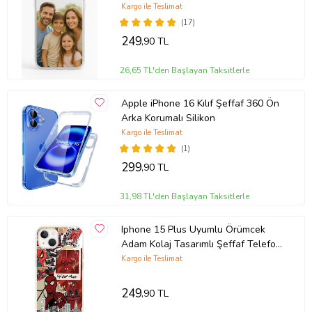
Kargo ile Teslimat
(17)
249
,90 TL
26,65 TL'den Başlayan Taksitlerle
Apple iPhone 16 Kılıf Şeffaf 360 Ön
Arka Korumalı Silikon
Kargo ile Teslimat
(1)
299
,90 TL
31,98 TL'den Başlayan Taksitlerle
Iphone 15 Plus Uyumlu Örümcek
Adam Kolaj Tasarımlı Şeffaf Telefon
Kılıfı
Kargo ile Teslimat
249
,90 TL