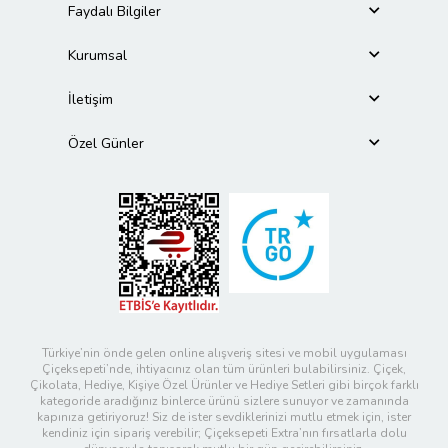
Faydalı Bilgiler
Kurumsal
İletişim
Özel Günler
Türkiye’nin önde gelen online alışveriş sitesi ve mobil uygulaması
Çiçeksepeti’nde, ihtiyacınız olan tüm ürünleri bulabilirsiniz. Çiçek,
Çikolata, Hediye, Kişiye Özel Ürünler ve Hediye Setleri gibi birçok farklı
kategoride aradığınız binlerce ürünü sizlere sunuyor ve zamanında
kapınıza getiriyoruz! Siz de ister sevdiklerinizi mutlu etmek için, ister
kendiniz için sipariş verebilir; Çiçeksepeti Extra’nın fırsatlarla dolu