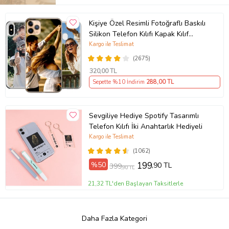
Kişiye Özel Resimli Fotoğraflı Baskılı
Silikon Telefon Kılıfı Kapak Kılıf
(Telefon Modelleri Açıklamada)
Kargo ile Teslimat
(2675)
320
,00 TL
Sepette %10 İndirim
288
,00 TL
Sevgiliye Hediye Spotify Tasarımlı
Telefon Kılıfı İki Anahtarlık Hediyeli
Kargo ile Teslimat
(1062)
%50
199
,90 TL
399
,90 TL
21,32 TL'den Başlayan Taksitlerle
Daha Fazla Kategori