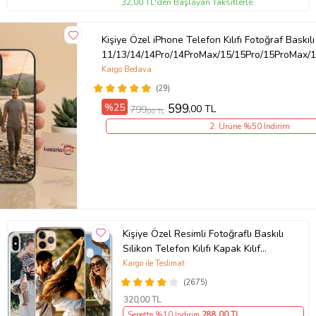
32,00 TL'den Başlayan Taksitlerle
Kişiye Özel iPhone Telefon Kılıfı Fotoğraf Baskılı
11/13/14/14Pro/14ProMax/15/15Pro/15ProMax/1
Kargo Bedava
(29)
%25
599
,00 TL
799
,00 TL
2. Ürüne %50 İndirim
Kişiye Özel Resimli Fotoğraflı Baskılı
Silikon Telefon Kılıfı Kapak Kılıf
(Telefon Modelleri Açıklamada)
Kargo ile Teslimat
(2675)
320
,00 TL
Sepette %10 İndirim
288
,00 TL