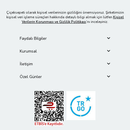
Çiçeksepeti olarak kişisel verilerinizin gizliliğini önemsiyoruz. Şirketimizin
kişisel veri işleme süreçleri hakkında detaylı bilgi almak için lütfen
Kişisel
Verilerin Korunması ve Gizlilik Politikası
’nı inceleyiniz.
Faydalı Bilgiler
Kurumsal
İletişim
Özel Günler