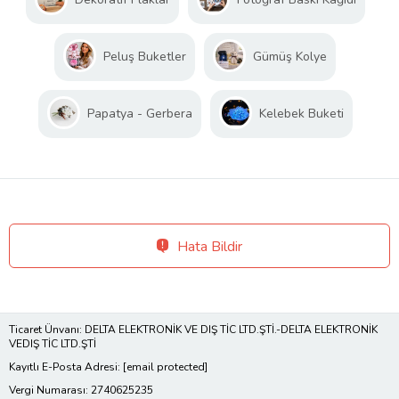
Peluş Buketler
Gümüş Kolye
Papatya - Gerbera
Kelebek Buketi
Hata Bildir
Ticaret Ünvanı: DELTA ELEKTRONİK VE DIŞ TİC LTD.ŞTİ.-DELTA ELEKTRONİK
VEDIŞ TİC LTD.ŞTİ
Kayıtlı E-Posta Adresi:
[email protected]
Vergi Numarası: 2740625235