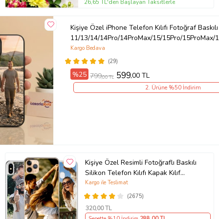
26,65 TL'den Başlayan Taksitlerle
Kişiye Özel iPhone Telefon Kılıfı Fotoğraf Baskılı
11/13/14/14Pro/14ProMax/15/15Pro/15ProMax/1
Kargo Bedava
(29)
%25
599
,00 TL
799
,00 TL
2. Ürüne %50 İndirim
Kişiye Özel Resimli Fotoğraflı Baskılı
Silikon Telefon Kılıfı Kapak Kılıf
(Telefon Modelleri Açıklamada)
Kargo ile Teslimat
(2675)
320
,00 TL
Sepette %10 İndirim
288
,00 TL