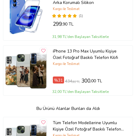
Arka Korumalı Silikon
Kargo ile Teslimat
(1)
299
,90 TL
31,98 TL'den Başlayan Taksitlerle
iPhone 13 Pro Max Uyumlu Kişiye
Özel Fotoğraf Baskılı Telefon Kılıfı
Kargo ile Teslimat
%31
300
,00 TL
434
,80 TL
32,00 TL'den Başlayan Taksitlerle
Bu Ürünü Alanlar Bunları da Aldı
Tüm Telefon Modellerine Uyumlu
Kişiye Özel Fotoğraf Baskılı Telefon
Kılıfı
Kargo ile Teslimat