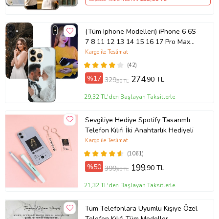
(Tüm Iphone Modelleri) iPhone 6 6S
7 8 11 12 13 14 15 16 17 Pro Max
Plus Mini Kişiye Özel Resimli
Kargo ile Teslimat
Fotoğraflı Kılıf
(42)
%17
274
,90 TL
329
,90 TL
29,32 TL'den Başlayan Taksitlerle
Sevgiliye Hediye Spotify Tasarımlı
Telefon Kılıfı İki Anahtarlık Hediyeli
Kargo ile Teslimat
(1061)
%50
199
,90 TL
399
,90 TL
21,32 TL'den Başlayan Taksitlerle
Tüm Telefonlara Uyumlu Kişiye Özel
Telefon Kılıfı Tüm Modeller