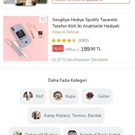
Sevgiliye Hediye Spotify Tasarımlı
Telefon Kılıfı İki Anahtarlık Hediyeli
Kargo ile Teslimat
(1061)
%50
199
,90 TL
399
,90 TL
21,32 TL'den Başlayan Taksitlerle
Daha Fazla Kategori
Kılıf
Kupa
Güller
Kamp Matara, Termos, Bardak
Dekoratif Plaklar
Fotoğraf Baskı Kağıdı