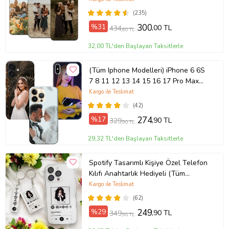
(235)
%31
300
,00 TL
434
,80 TL
32,00 TL'den Başlayan Taksitlerle
(Tüm Iphone Modelleri) iPhone 6 6S
7 8 11 12 13 14 15 16 17 Pro Max
Plus Mini Kişiye Özel Resimli
Kargo ile Teslimat
Fotoğraflı Kılıf
(42)
%17
274
,90 TL
329
,90 TL
29,32 TL'den Başlayan Taksitlerle
Spotify Tasarımlı Kişiye Özel Telefon
Kılıfı Anahtarlık Hediyeli (Tüm
Telefon Kılıfları Mevcuttur.)
Kargo ile Teslimat
(62)
%29
249
,90 TL
349
,90 TL