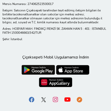
Mersis Numarası: 274062523500017
İletişim: Satıcının Çiçeksepeti tarafından teyit edilmiş iletişim bilgileri ile
birlikte tacir/esnaf/sanatkar olan satıcılar için merkez adresi;
tacir/esnaf/sanatkar olmayan satıcılar için merkez adresinin bulunduğu il
bilgisi, ad, soyad ve T.C. kimlik numarası kayıt altında bulunmaktadır.
Adres: HOBYAR MAH. FINDIKÇI REMZİ SK. ZAMAN HAN 5 : 401 : İSTANBUL
FATİH 1500046663/342/TUR
Şehir: İstanbul
Çiçeksepeti Mobil Uygulamamızı İndirin