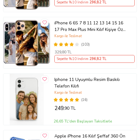
Sepette %10 İndirim
296
,82 TL
iPhone 6 6S 7 8 11 12 13 14 15 16
17 Pro Max Plus Mini Kılıf Kişiye Özel
Resimli Fotoğraflı Silikon
Kargo ile Teslimat
(103)
329
,80 TL
Sepette %10 İndirim
296
,82 TL
Iphone 11 Uyuymlu Resim Baskılı
Telefon Kılıfı
Kargo ile Teslimat
(16)
249
,90 TL
26,65 TL'den Başlayan Taksitlerle
Apple iPhone 16 Kılıf Şeffaf 360 Ön