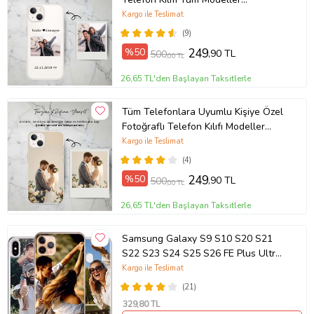
Açıklamada
Kargo ile Teslimat
(9)
%50
249
,90 TL
500
,00 TL
26,65 TL'den Başlayan Taksitlerle
Tüm Telefonlara Uyumlu Kişiye Özel
Fotoğraflı Telefon Kılıfı Modeller
Açıklamada
Kargo ile Teslimat
(4)
%50
249
,90 TL
500
,00 TL
26,65 TL'den Başlayan Taksitlerle
Samsung Galaxy S9 S10 S20 S21
S22 S23 S24 S25 S26 FE Plus Ultra
Kılıf Kişiye Özel Resimli Fotoğraflı
Kargo ile Teslimat
Silikon
(21)
329
,80 TL