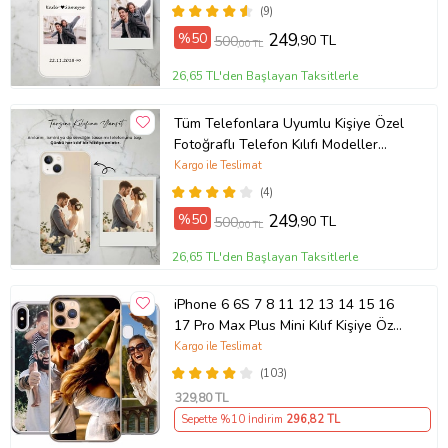
(9)
%50
249
,90 TL
500
,00 TL
26,65 TL'den Başlayan Taksitlerle
Tüm Telefonlara Uyumlu Kişiye Özel
Fotoğraflı Telefon Kılıfı Modeller
Açıklamada
Kargo ile Teslimat
(4)
%50
249
,90 TL
500
,00 TL
26,65 TL'den Başlayan Taksitlerle
iPhone 6 6S 7 8 11 12 13 14 15 16
17 Pro Max Plus Mini Kılıf Kişiye Özel
Resimli Fotoğraflı Silikon
Kargo ile Teslimat
(103)
329
,80 TL
Sepette %10 İndirim
296
,82 TL