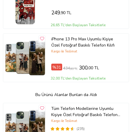
249
,90 TL
26,65 TL'den Başlayan Taksitlerle
iPhone 13 Pro Max Uyumlu Kişiye
Özel Fotoğraf Baskılı Telefon Kılıfı
Kargo ile Teslimat
%31
300
,00 TL
434
,80 TL
32,00 TL'den Başlayan Taksitlerle
Bu Ürünü Alanlar Bunları da Aldı
Tüm Telefon Modellerine Uyumlu
Kişiye Özel Fotoğraf Baskılı Telefon
Kılıfı
Kargo ile Teslimat
(235)