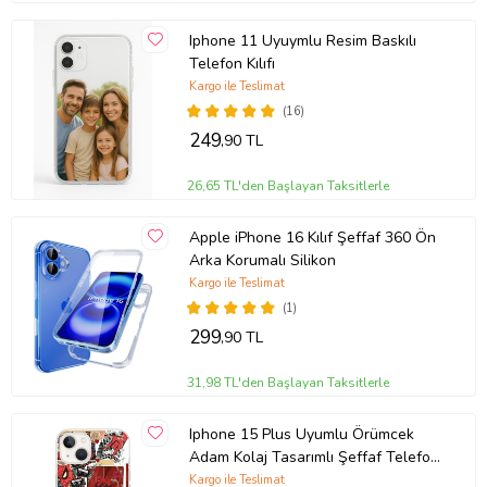
Iphone 11 Uyuymlu Resim Baskılı
Telefon Kılıfı
Kargo ile Teslimat
(16)
249
,90 TL
26,65 TL'den Başlayan Taksitlerle
Apple iPhone 16 Kılıf Şeffaf 360 Ön
Arka Korumalı Silikon
Kargo ile Teslimat
(1)
299
,90 TL
31,98 TL'den Başlayan Taksitlerle
Iphone 15 Plus Uyumlu Örümcek
Adam Kolaj Tasarımlı Şeffaf Telefon
Kılıfı
Kargo ile Teslimat