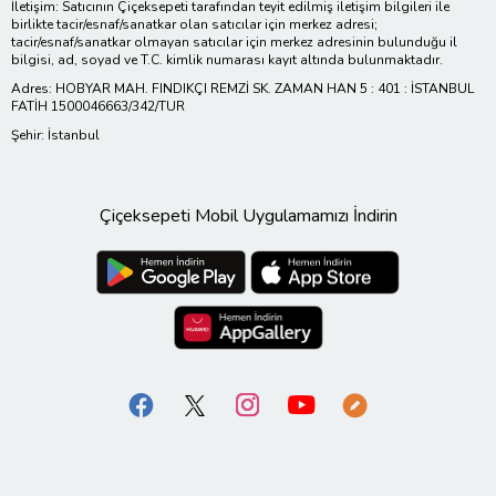
İletişim: Satıcının Çiçeksepeti tarafından teyit edilmiş iletişim bilgileri ile
birlikte tacir/esnaf/sanatkar olan satıcılar için merkez adresi;
tacir/esnaf/sanatkar olmayan satıcılar için merkez adresinin bulunduğu il
bilgisi, ad, soyad ve T.C. kimlik numarası kayıt altında bulunmaktadır.
Adres: HOBYAR MAH. FINDIKÇI REMZİ SK. ZAMAN HAN 5 : 401 : İSTANBUL
FATİH 1500046663/342/TUR
Şehir: İstanbul
Çiçeksepeti Mobil Uygulamamızı İndirin