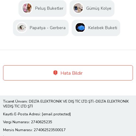
Peluş Buketler
Gümüş Kolye
Papatya - Gerbera
Kelebek Buketi
Hata Bildir
Ticaret Ünvanı: DELTA ELEKTRONİK VE DIŞ TİC LTD.ŞTİ.-DELTA ELEKTRONİK
VEDIŞ TİC LTD.ŞTİ
Kayıtlı E-Posta Adresi:
[email protected]
Vergi Numarası: 2740625235
Mersis Numarası: 274062523500017