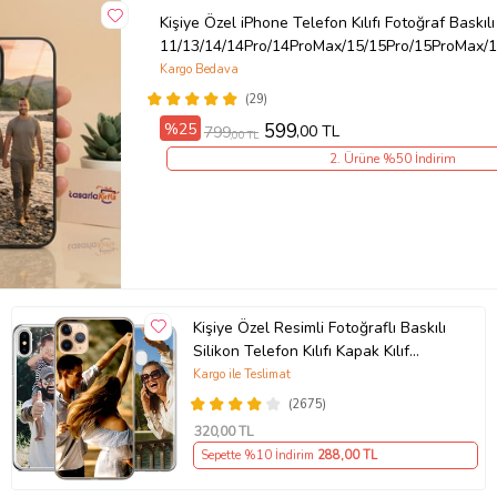
Kişiye Özel iPhone Telefon Kılıfı Fotoğraf Baskılı
11/13/14/14Pro/14ProMax/15/15Pro/15ProMax/1
Kargo Bedava
(29)
%25
599
,00 TL
799
,00 TL
2. Ürüne %50 İndirim
Kişiye Özel Resimli Fotoğraflı Baskılı
Silikon Telefon Kılıfı Kapak Kılıf
(Telefon Modelleri Açıklamada)
Kargo ile Teslimat
(2675)
320
,00 TL
Sepette %10 İndirim
288
,00 TL