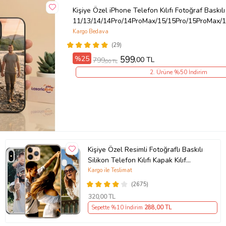
Kişiye Özel iPhone Telefon Kılıfı Fotoğraf Baskılı
11/13/14/14Pro/14ProMax/15/15Pro/15ProMax/1
Kargo Bedava
(29)
%25
599
,00 TL
799
,00 TL
2. Ürüne %50 İndirim
Kişiye Özel Resimli Fotoğraflı Baskılı
Silikon Telefon Kılıfı Kapak Kılıf
(Telefon Modelleri Açıklamada)
Kargo ile Teslimat
(2675)
320
,00 TL
Sepette %10 İndirim
288
,00 TL