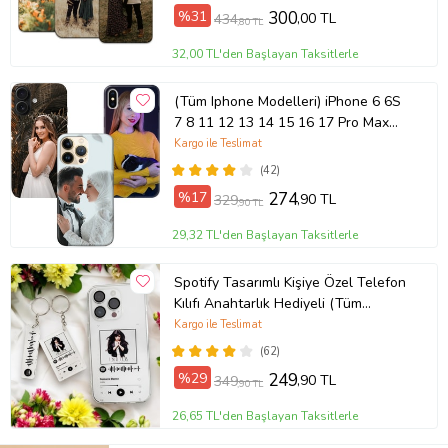
%31
300
,00 TL
434
,80 TL
32,00 TL'den Başlayan Taksitlerle
(Tüm Iphone Modelleri) iPhone 6 6S
7 8 11 12 13 14 15 16 17 Pro Max
Plus Mini Kişiye Özel Resimli
Kargo ile Teslimat
Fotoğraflı Kılıf
(42)
%17
274
,90 TL
329
,90 TL
29,32 TL'den Başlayan Taksitlerle
Spotify Tasarımlı Kişiye Özel Telefon
Kılıfı Anahtarlık Hediyeli (Tüm
Telefon Kılıfları Mevcuttur.)
Kargo ile Teslimat
(62)
%29
249
,90 TL
349
,90 TL
26,65 TL'den Başlayan Taksitlerle