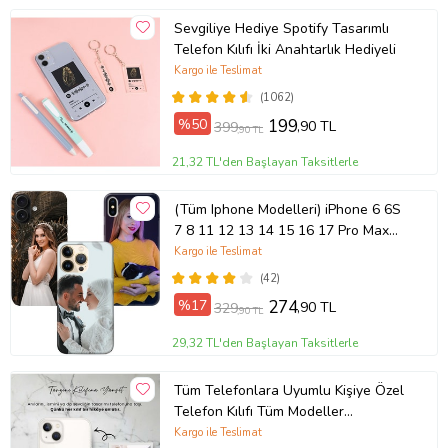
Sevgiliye Hediye Spotify Tasarımlı
Telefon Kılıfı İki Anahtarlık Hediyeli
Kargo ile Teslimat
(1062)
%50
199
,90 TL
399
,90 TL
21,32 TL'den Başlayan Taksitlerle
(Tüm Iphone Modelleri) iPhone 6 6S
7 8 11 12 13 14 15 16 17 Pro Max
Plus Mini Kişiye Özel Resimli
Kargo ile Teslimat
Fotoğraflı Kılıf
(42)
%17
274
,90 TL
329
,90 TL
29,32 TL'den Başlayan Taksitlerle
Tüm Telefonlara Uyumlu Kişiye Özel
Telefon Kılıfı Tüm Modeller
Açıklamada
Kargo ile Teslimat