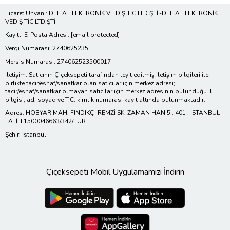
Ticaret Ünvanı: DELTA ELEKTRONİK VE DIŞ TİC LTD.ŞTİ.-DELTA ELEKTRONİK
VEDIŞ TİC LTD.ŞTİ
Kayıtlı E-Posta Adresi:
[email protected]
Vergi Numarası: 2740625235
Mersis Numarası: 274062523500017
İletişim: Satıcının Çiçeksepeti tarafından teyit edilmiş iletişim bilgileri ile
birlikte tacir/esnaf/sanatkar olan satıcılar için merkez adresi;
tacir/esnaf/sanatkar olmayan satıcılar için merkez adresinin bulunduğu il
bilgisi, ad, soyad ve T.C. kimlik numarası kayıt altında bulunmaktadır.
Adres: HOBYAR MAH. FINDIKÇI REMZİ SK. ZAMAN HAN 5 : 401 : İSTANBUL
FATİH 1500046663/342/TUR
Şehir: İstanbul
Çiçeksepeti Mobil Uygulamamızı İndirin