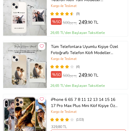
Açıklamada
Kargo ile Teslimat
(9)
%50
249
,90 TL
500
,00 TL
26,65 TL'den Başlayan Taksitlerle
Tüm Telefonlara Uyumlu Kişiye Özel
Fotoğraflı Telefon Kılıfı Modeller
Açıklamada
Kargo ile Teslimat
(4)
%50
249
,90 TL
500
,00 TL
26,65 TL'den Başlayan Taksitlerle
iPhone 6 6S 7 8 11 12 13 14 15 16
17 Pro Max Plus Mini Kılıf Kişiye Özel
Resimli Fotoğraflı Silikon
Kargo ile Teslimat
(103)
329
,80 TL