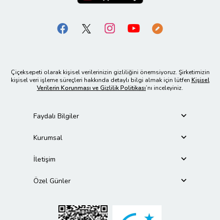
Çiçeksepeti olarak kişisel verilerinizin gizliliğini önemsiyoruz. Şirketimizin
kişisel veri işleme süreçleri hakkında detaylı bilgi almak için lütfen
Kişisel
Verilerin Korunması ve Gizlilik Politikası
’nı inceleyiniz.
Faydalı Bilgiler
Kurumsal
İletişim
Özel Günler