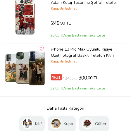
Adam Kolaj Tasarımlı Şeffaf Telefon
Kılıfı
Kargo ile Teslimat
249
,90 TL
26,65 TL'den Başlayan Taksitlerle
iPhone 13 Pro Max Uyumlu Kişiye
Özel Fotoğraf Baskılı Telefon Kılıfı
Kargo ile Teslimat
%31
300
,00 TL
434
,80 TL
32,00 TL'den Başlayan Taksitlerle
Daha Fazla Kategori
Kılıf
Kupa
Güller