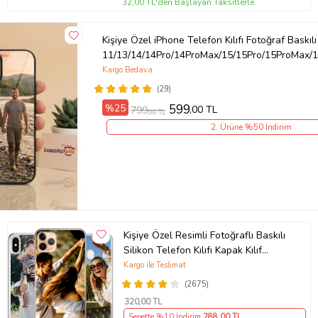
32,00 TL'den Başlayan Taksitlerle
Kişiye Özel iPhone Telefon Kılıfı Fotoğraf Baskılı
11/13/14/14Pro/14ProMax/15/15Pro/15ProMax/1
Kargo Bedava
(29)
%25
599
,00 TL
799
,00 TL
2. Ürüne %50 İndirim
Kişiye Özel Resimli Fotoğraflı Baskılı
Silikon Telefon Kılıfı Kapak Kılıf
(Telefon Modelleri Açıklamada)
Kargo ile Teslimat
(2675)
320
,00 TL
Sepette %10 İndirim
288
,00 TL