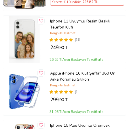
Sepette %10 İndirim
296
,82 TL
Iphone 11 Uyuymlu Resim Baskılı
Telefon Kılıfı
Kargo ile Teslimat
(16)
249
,90 TL
26,65 TL'den Başlayan Taksitlerle
Apple iPhone 16 Kılıf Şeffaf 360 Ön
Arka Korumalı Silikon
Kargo ile Teslimat
(1)
299
,90 TL
31,98 TL'den Başlayan Taksitlerle
Iphone 15 Plus Uyumlu Örümcek