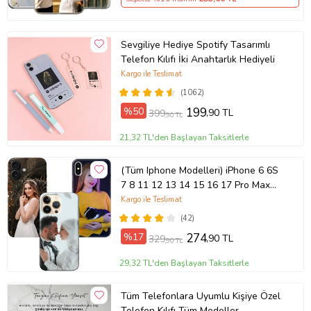
Sevgiliye Hediye Spotify Tasarımlı
Telefon Kılıfı İki Anahtarlık Hediyeli
Kargo ile Teslimat
(1062)
%50
199
,90 TL
399
,90 TL
21,32 TL'den Başlayan Taksitlerle
(Tüm Iphone Modelleri) iPhone 6 6S
7 8 11 12 13 14 15 16 17 Pro Max
Plus Mini Kişiye Özel Resimli
Kargo ile Teslimat
Fotoğraflı Kılıf
(42)
%17
274
,90 TL
329
,90 TL
29,32 TL'den Başlayan Taksitlerle
Tüm Telefonlara Uyumlu Kişiye Özel
Telefon Kılıfı Tüm Modeller