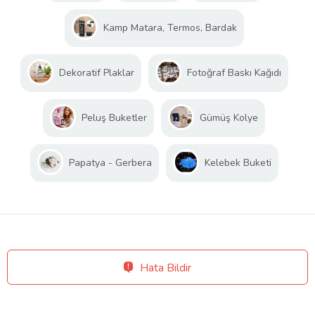
Kamp Matara, Termos, Bardak
Dekoratif Plaklar
Fotoğraf Baskı Kağıdı
Peluş Buketler
Gümüş Kolye
Papatya - Gerbera
Kelebek Buketi
Hata Bildir