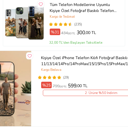
Tüm Telefon Modellerine Uyumlu
?
İçeriğinde sağlığa zararlı bir materyal bulunmamaktadır.
Kişiye Özel Fotoğraf Baskılı Telefon
Ürün Kodu:
kcm63509945
Kılıfı
Kargo ile Teslimat
(235)
%31
300
,00 TL
434
,80 TL
32,00 TL'den Başlayan Taksitlerle
Kişiye Özel iPhone Telefon Kılıfı Fotoğraf Baskılı
11/13/14/14Pro/14ProMax/15/15Pro/15ProMax/1
Kargo Bedava
(29)
%25
599
,00 TL
799
,00 TL
2. Ürüne %50 İndirim