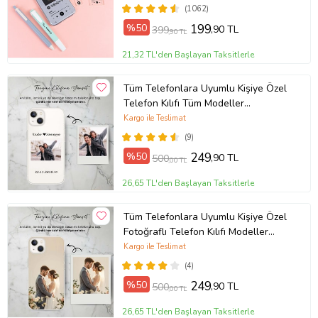
(1062)
%50
199
,90 TL
399
,90 TL
21,32 TL'den Başlayan Taksitlerle
Tüm Telefonlara Uyumlu Kişiye Özel
Telefon Kılıfı Tüm Modeller
Açıklamada
Kargo ile Teslimat
(9)
%50
249
,90 TL
500
,00 TL
26,65 TL'den Başlayan Taksitlerle
Tüm Telefonlara Uyumlu Kişiye Özel
Fotoğraflı Telefon Kılıfı Modeller
Açıklamada
Kargo ile Teslimat
(4)
%50
249
,90 TL
500
,00 TL
26,65 TL'den Başlayan Taksitlerle