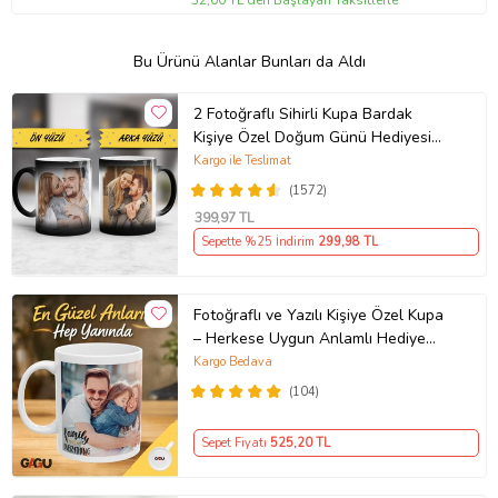
Bu Ürünü Alanlar Bunları da Aldı
2 Fotoğraflı Sihirli Kupa Bardak
Kişiye Özel Doğum Günü Hediyesi
Sevgiliye Hediye Anneye Babaya
Kargo ile Teslimat
Ablaya Abiye Kız Erkek Kardeşe
(1572)
Arkadaşa Resimli Günü Yıl Dönümü
399
,97 TL
Hediyesi
Sepette %25 İndirim
299
,98 TL
Fotoğraflı ve Yazılı Kişiye Özel Kupa
– Herkese Uygun Anlamlı Hediye
Porselen Baskılı Kupa (Beyaz)
Kargo Bedava
(104)
Sepet Fiyatı
525
,20 TL