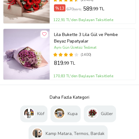
%13
589
,99 TL
679
,99 TL
122,91 TL'den Başlayan Taksitlerle
Lila Bukette 3 Lila Gül ve Pembe
Beyaz Papatyalar
Aynı Gün Ücretsiz Teslimat
(1400)
819
,99 TL
170,83 TL'den Başlayan Taksitlerle
Daha Fazla Kategori
Kılıf
Kupa
Güller
Kamp Matara, Termos, Bardak