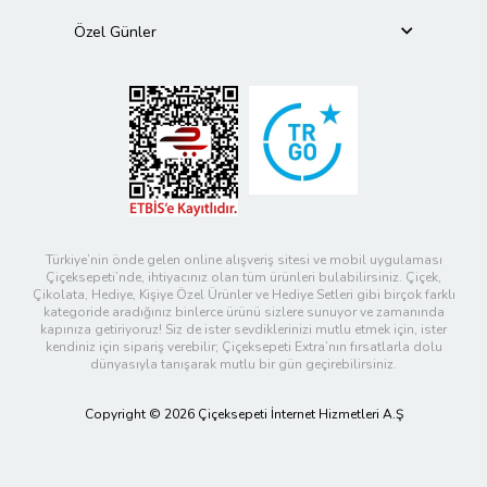
Özel Günler
Türkiye’nin önde gelen online alışveriş sitesi ve mobil uygulaması
Çiçeksepeti’nde, ihtiyacınız olan tüm ürünleri bulabilirsiniz. Çiçek,
Çikolata, Hediye, Kişiye Özel Ürünler ve Hediye Setleri gibi birçok farklı
kategoride aradığınız binlerce ürünü sizlere sunuyor ve zamanında
kapınıza getiriyoruz! Siz de ister sevdiklerinizi mutlu etmek için, ister
kendiniz için sipariş verebilir; Çiçeksepeti Extra’nın fırsatlarla dolu
dünyasıyla tanışarak mutlu bir gün geçirebilirsiniz.
Copyright © 2026 Çiçeksepeti İnternet Hizmetleri A.Ş