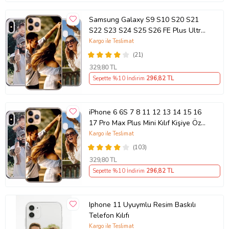
Samsung Galaxy S9 S10 S20 S21
S22 S23 S24 S25 S26 FE Plus Ultra
Kılıf Kişiye Özel Resimli Fotoğraflı
Kargo ile Teslimat
Silikon
(21)
329
,80 TL
Sepette %10 İndirim
296
,82 TL
iPhone 6 6S 7 8 11 12 13 14 15 16
17 Pro Max Plus Mini Kılıf Kişiye Özel
Resimli Fotoğraflı Silikon
Kargo ile Teslimat
(103)
329
,80 TL
Sepette %10 İndirim
296
,82 TL
Iphone 11 Uyuymlu Resim Baskılı
Telefon Kılıfı
Kargo ile Teslimat