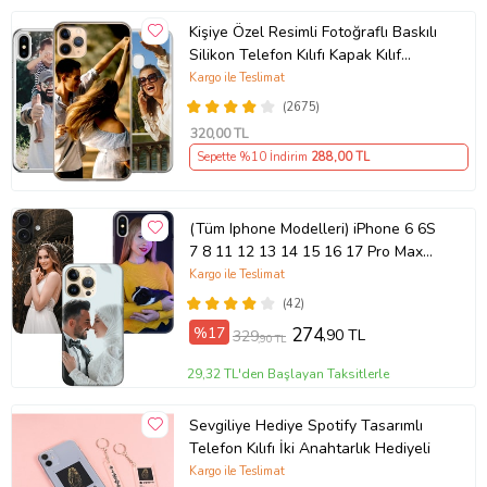
Kişiye Özel Resimli Fotoğraflı Baskılı
Silikon Telefon Kılıfı Kapak Kılıf
(Telefon Modelleri Açıklamada)
Kargo ile Teslimat
(2675)
320
,00 TL
Sepette %10 İndirim
288
,00 TL
(Tüm Iphone Modelleri) iPhone 6 6S
7 8 11 12 13 14 15 16 17 Pro Max
Plus Mini Kişiye Özel Resimli
Kargo ile Teslimat
Fotoğraflı Kılıf
(42)
%17
274
,90 TL
329
,90 TL
29,32 TL'den Başlayan Taksitlerle
Sevgiliye Hediye Spotify Tasarımlı
Telefon Kılıfı İki Anahtarlık Hediyeli
Kargo ile Teslimat