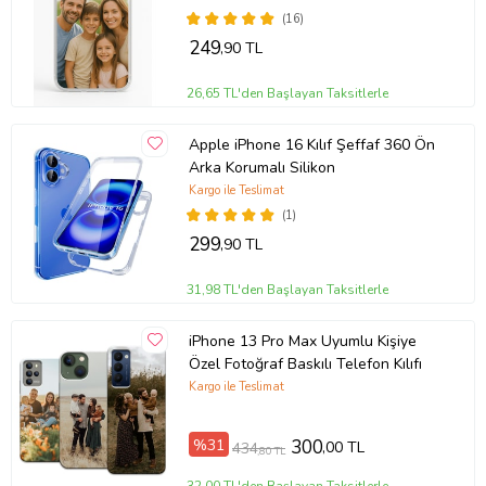
(16)
249
,90 TL
26,65 TL'den Başlayan Taksitlerle
Apple iPhone 16 Kılıf Şeffaf 360 Ön
Arka Korumalı Silikon
Kargo ile Teslimat
(1)
299
,90 TL
31,98 TL'den Başlayan Taksitlerle
iPhone 13 Pro Max Uyumlu Kişiye
Özel Fotoğraf Baskılı Telefon Kılıfı
Kargo ile Teslimat
%31
300
,00 TL
434
,80 TL
32,00 TL'den Başlayan Taksitlerle