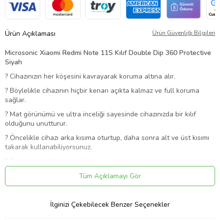
Ürün Açıklaması
Ürün Güvenliği Bilgileri
Microsonic Xiaomi Redmi Note 11S Kılıf Double Dip 360 Protective
Siyah
?
Cihazınızın her köşesini kavrayarak koruma altına alır.
?
Böylelikle cihazının hiçbir kenarı açıkta kalmaz ve full koruma
sağlar.
?
Mat görünümü ve ultra inceliği sayesinde cihazınızda bir kılıf
olduğunu unutturur.
?
Öncelikle cihazı arka kısıma oturtup, daha sonra alt ve üst kısımı
takarak kullanabiliyorsunuz.
?
Cihazınızı çiziklerden, kirden ve darbe ve şoktan tamamen korur.
?
Harika kalıp kesimi sayesinde cihazınıza mükemmel uyar.
Tüm Açıklamayı Gör
?
Uzun ömürlüdür, darbelere karşı maximum korur.
?
Diğer kapaklardan farkı alt ve üst kısımlarıda kapatıyor olmasıdır.
İlginizi Çekebilecek Benzer Seçenekler
?
Kolayca cihazınıza takıp çıkartabilirsiniz.