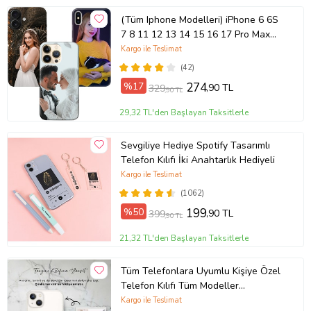
(Tüm Iphone Modelleri) iPhone 6 6S
7 8 11 12 13 14 15 16 17 Pro Max
Plus Mini Kişiye Özel Resimli
Kargo ile Teslimat
Fotoğraflı Kılıf
(42)
%17
274
,90 TL
329
,90 TL
29,32 TL'den Başlayan Taksitlerle
Sevgiliye Hediye Spotify Tasarımlı
Telefon Kılıfı İki Anahtarlık Hediyeli
Kargo ile Teslimat
(1062)
%50
199
,90 TL
399
,90 TL
21,32 TL'den Başlayan Taksitlerle
Tüm Telefonlara Uyumlu Kişiye Özel
Telefon Kılıfı Tüm Modeller
Açıklamada
Kargo ile Teslimat