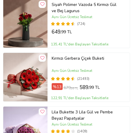
Siyah Polimer Vazoda 5 Kırmızı Gül
ve Bej Lagurus
Aynı Gün Ücretsiz Teslimat
(724)
649
,99 TL
135,41 TL'den Başlayan Taksitlerle
Kırmızı Gerbera Çiçek Buketi
Aynı Gün Ücretsiz Teslimat
(21493)
%13
589
,99 TL
679
,99 TL
122,91 TL'den Başlayan Taksitlerle
Lila Bukette 3 Lila Gül ve Pembe
Beyaz Papatyalar
Aynı Gün Ücretsiz Teslimat
(1409)