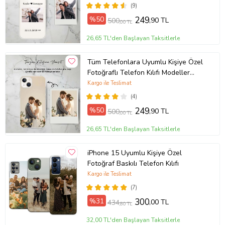
(9)
%50
249
,90 TL
500
,00 TL
26,65 TL'den Başlayan Taksitlerle
Tüm Telefonlara Uyumlu Kişiye Özel
Fotoğraflı Telefon Kılıfı Modeller
Açıklamada
Kargo ile Teslimat
(4)
%50
249
,90 TL
500
,00 TL
26,65 TL'den Başlayan Taksitlerle
iPhone 15 Uyumlu Kişiye Özel
Fotoğraf Baskılı Telefon Kılıfı
Kargo ile Teslimat
(7)
%31
300
,00 TL
434
,80 TL
32,00 TL'den Başlayan Taksitlerle