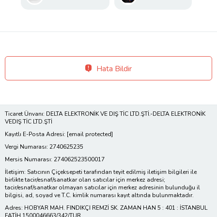
Hata Bildir
Ticaret Ünvanı: DELTA ELEKTRONİK VE DIŞ TİC LTD.ŞTİ.-DELTA ELEKTRONİK
VEDIŞ TİC LTD.ŞTİ
Kayıtlı E-Posta Adresi:
[email protected]
Vergi Numarası: 2740625235
Mersis Numarası: 274062523500017
İletişim: Satıcının Çiçeksepeti tarafından teyit edilmiş iletişim bilgileri ile
birlikte tacir/esnaf/sanatkar olan satıcılar için merkez adresi;
tacir/esnaf/sanatkar olmayan satıcılar için merkez adresinin bulunduğu il
bilgisi, ad, soyad ve T.C. kimlik numarası kayıt altında bulunmaktadır.
Adres: HOBYAR MAH. FINDIKÇI REMZİ SK. ZAMAN HAN 5 : 401 : İSTANBUL
FATİH 1500046663/342/TUR