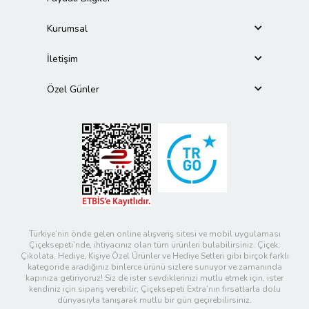
Kurumsal
İletişim
Özel Günler
Türkiye’nin önde gelen online alışveriş sitesi ve mobil uygulaması
Çiçeksepeti’nde, ihtiyacınız olan tüm ürünleri bulabilirsiniz. Çiçek,
Çikolata, Hediye, Kişiye Özel Ürünler ve Hediye Setleri gibi birçok farklı
kategoride aradığınız binlerce ürünü sizlere sunuyor ve zamanında
kapınıza getiriyoruz! Siz de ister sevdiklerinizi mutlu etmek için, ister
kendiniz için sipariş verebilir; Çiçeksepeti Extra’nın fırsatlarla dolu
dünyasıyla tanışarak mutlu bir gün geçirebilirsiniz.