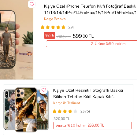
Kişiye Özel iPhone Telefon Kılıfı Fotoğraf Baskılı
11/13/14/14Pro/14ProMax/15/15Pro/15ProMax/1
Kargo Bedava
(29)
%25
599
,00 TL
799
,00 TL
2. Ürüne %50 İndirim
Kişiye Özel Resimli Fotoğraflı Baskılı
Silikon Telefon Kılıfı Kapak Kılıf
(Telefon Modelleri Açıklamada)
Kargo ile Teslimat
(2675)
320
,00 TL
Sepette %10 İndirim
288
,00 TL