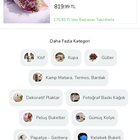
819
,99 TL
170,83 TL'den Başlayan Taksitlerle
Daha Fazla Kategori
Kılıf
Kupa
Güller
Kamp Matara, Termos, Bardak
Dekoratif Plaklar
Fotoğraf Baskı Kağıdı
Peluş Buketler
Gümüş Kolye
Papatya - Gerbera
Kelebek Buketi