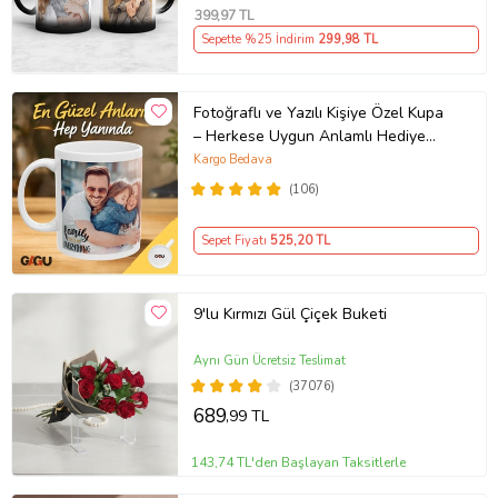
Arkadaşa Resimli Günü Yıl Dönümü
399
,97 TL
Hediyesi
Sepette %25 İndirim
299
,98 TL
Fotoğraflı ve Yazılı Kişiye Özel Kupa
– Herkese Uygun Anlamlı Hediye
Porselen Baskılı Kupa (Beyaz)
Kargo Bedava
(106)
Sepet Fiyatı
525
,20 TL
9'lu Kırmızı Gül Çiçek Buketi
Aynı Gün Ücretsiz Teslimat
(37076)
689
,99 TL
143,74 TL'den Başlayan Taksitlerle