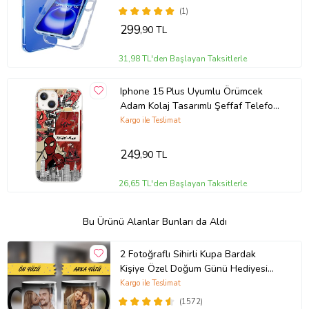
(1)
299
,90 TL
31,98 TL'den Başlayan Taksitlerle
Iphone 15 Plus Uyumlu Örümcek
Adam Kolaj Tasarımlı Şeffaf Telefon
Kılıfı
Kargo ile Teslimat
249
,90 TL
26,65 TL'den Başlayan Taksitlerle
Bu Ürünü Alanlar Bunları da Aldı
2 Fotoğraflı Sihirli Kupa Bardak
Kişiye Özel Doğum Günü Hediyesi
Sevgiliye Hediye Anneye Babaya
Kargo ile Teslimat
Ablaya Abiye Kız Erkek Kardeşe
(1572)