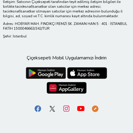
İletişim: Satıcının Çiçeksepeti tarafından teyit edilmiş iletişim bilgileri ile
birlikte tacir/esnaf/sanatkar olan satıcılar için merkez adresi;
tacir/esnaf/sanatkar olmayan satıcılar için merkez adresinin bulunduğu il
bilgisi, ad, soyad ve T.C. kimlik numarası kayıt altında bulunmaktadır.
Adres: HOBYAR MAH. FINDIKÇI REMZİ SK. ZAMAN HAN 5 : 401 : İSTANBUL
FATİH 1500046663/342/TUR
Şehir: İstanbul
Çiçeksepeti Mobil Uygulamamızı İndirin