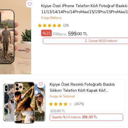
Kişiye Özel iPhone Telefon Kılıfı Fotoğraf Baskılı
11/13/14/14Pro/14ProMax/15/15Pro/15ProMax/1
Kargo Bedava
(29)
%25
599
,00 TL
799
,00 TL
2. Ürüne %50 İndirim
Kişiye Özel Resimli Fotoğraflı Baskılı
Silikon Telefon Kılıfı Kapak Kılıf
(Telefon Modelleri Açıklamada)
Kargo ile Teslimat
(2675)
320
,00 TL
Sepette %10 İndirim
288
,00 TL