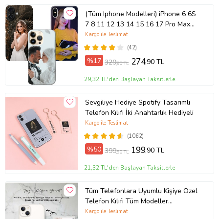
(Tüm Iphone Modelleri) iPhone 6 6S
7 8 11 12 13 14 15 16 17 Pro Max
Plus Mini Kişiye Özel Resimli
Kargo ile Teslimat
Fotoğraflı Kılıf
(42)
%17
274
,90 TL
329
,90 TL
29,32 TL'den Başlayan Taksitlerle
Sevgiliye Hediye Spotify Tasarımlı
Telefon Kılıfı İki Anahtarlık Hediyeli
Kargo ile Teslimat
(1062)
%50
199
,90 TL
399
,90 TL
21,32 TL'den Başlayan Taksitlerle
Tüm Telefonlara Uyumlu Kişiye Özel
Telefon Kılıfı Tüm Modeller
Açıklamada
Kargo ile Teslimat