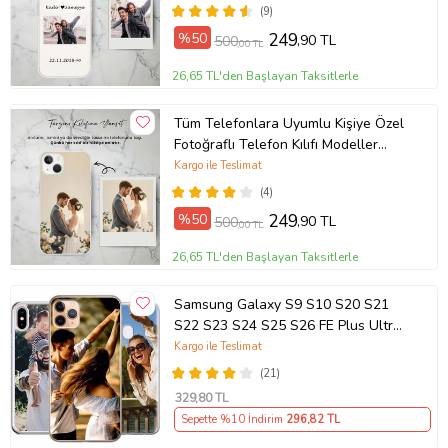
(9)
%50
249
,90 TL
500
,00 TL
26,65 TL'den Başlayan Taksitlerle
Tüm Telefonlara Uyumlu Kişiye Özel
Fotoğraflı Telefon Kılıfı Modeller
Açıklamada
Kargo ile Teslimat
(4)
%50
249
,90 TL
500
,00 TL
26,65 TL'den Başlayan Taksitlerle
Samsung Galaxy S9 S10 S20 S21
S22 S23 S24 S25 S26 FE Plus Ultra
Kılıf Kişiye Özel Resimli Fotoğraflı
Kargo ile Teslimat
Silikon
(21)
329
,80 TL
Sepette %10 İndirim
296
,82 TL