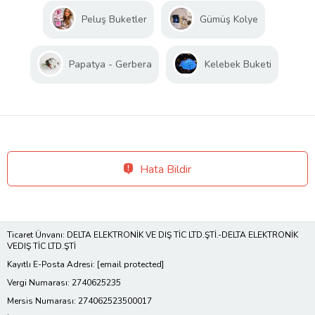
Peluş Buketler
Gümüş Kolye
Papatya - Gerbera
Kelebek Buketi
Hata Bildir
Ticaret Ünvanı: DELTA ELEKTRONİK VE DIŞ TİC LTD.ŞTİ.-DELTA ELEKTRONİK
VEDIŞ TİC LTD.ŞTİ
Kayıtlı E-Posta Adresi:
[email protected]
Vergi Numarası: 2740625235
Mersis Numarası: 274062523500017