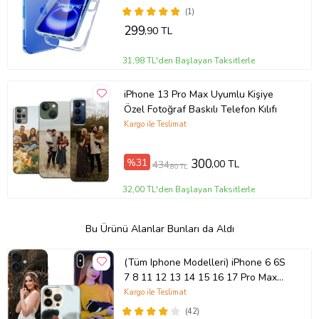
(1)
299
,90 TL
31,98 TL'den Başlayan Taksitlerle
iPhone 13 Pro Max Uyumlu Kişiye
Özel Fotoğraf Baskılı Telefon Kılıfı
Kargo ile Teslimat
%31
300
,00 TL
434
,80 TL
32,00 TL'den Başlayan Taksitlerle
Bu Ürünü Alanlar Bunları da Aldı
(Tüm Iphone Modelleri) iPhone 6 6S
7 8 11 12 13 14 15 16 17 Pro Max
Plus Mini Kişiye Özel Resimli
Kargo ile Teslimat
Fotoğraflı Kılıf
(42)