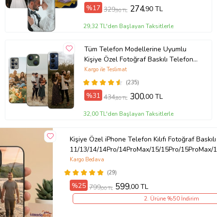
%17
274
,90 TL
329
,90 TL
29,32 TL'den Başlayan Taksitlerle
Tüm Telefon Modellerine Uyumlu
Kişiye Özel Fotoğraf Baskılı Telefon
Kılıfı
Kargo ile Teslimat
(235)
%31
300
,00 TL
434
,80 TL
32,00 TL'den Başlayan Taksitlerle
Kişiye Özel iPhone Telefon Kılıfı Fotoğraf Baskılı
11/13/14/14Pro/14ProMax/15/15Pro/15ProMax/1
Kargo Bedava
(29)
%25
599
,00 TL
799
,00 TL
2. Ürüne %50 İndirim