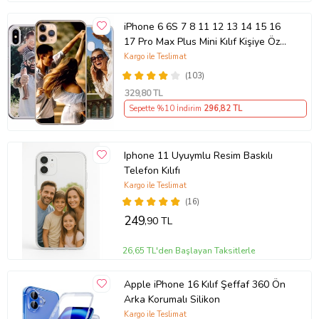
iPhone 6 6S 7 8 11 12 13 14 15 16
17 Pro Max Plus Mini Kılıf Kişiye Özel
Resimli Fotoğraflı Silikon
Kargo ile Teslimat
(103)
329
,80 TL
Sepette %10 İndirim
296
,82 TL
Iphone 11 Uyuymlu Resim Baskılı
Telefon Kılıfı
Kargo ile Teslimat
(16)
249
,90 TL
26,65 TL'den Başlayan Taksitlerle
Apple iPhone 16 Kılıf Şeffaf 360 Ön
Arka Korumalı Silikon
Kargo ile Teslimat