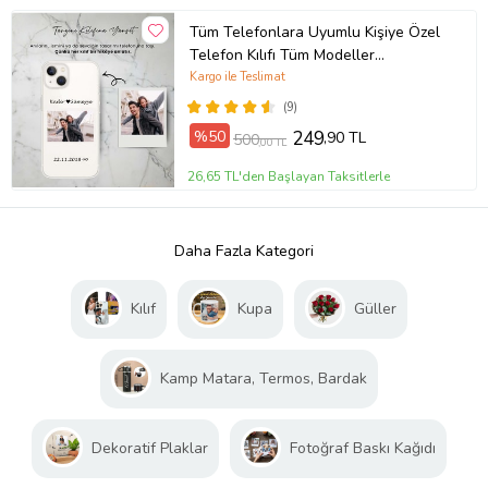
Tüm Telefonlara Uyumlu Kişiye Özel
Telefon Kılıfı Tüm Modeller
Açıklamada
Kargo ile Teslimat
(9)
%50
249
,90 TL
500
,00 TL
26,65 TL'den Başlayan Taksitlerle
Daha Fazla Kategori
Kılıf
Kupa
Güller
Kamp Matara, Termos, Bardak
Dekoratif Plaklar
Fotoğraf Baskı Kağıdı