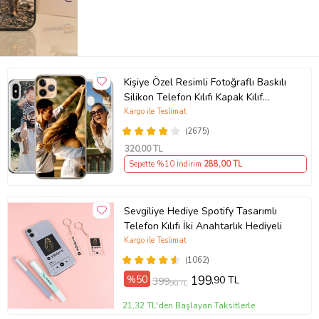
Kişiye Özel Resimli Fotoğraflı Baskılı
Silikon Telefon Kılıfı Kapak Kılıf
(Telefon Modelleri Açıklamada)
Kargo ile Teslimat
(2675)
320
,00 TL
Sepette %10 İndirim
288
,00 TL
Sevgiliye Hediye Spotify Tasarımlı
Telefon Kılıfı İki Anahtarlık Hediyeli
Kargo ile Teslimat
(1062)
%50
199
,90 TL
399
,90 TL
21,32 TL'den Başlayan Taksitlerle