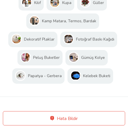
Kılıf
Kupa
Güller
Kamp Matara, Termos, Bardak
Dekoratif Plaklar
Fotoğraf Baskı Kağıdı
Peluş Buketler
Gümüş Kolye
Papatya - Gerbera
Kelebek Buketi
Hata Bildir