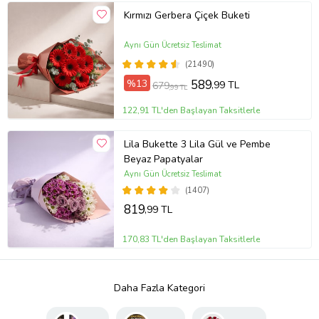
Kırmızı Gerbera Çiçek Buketi
Aynı Gün Ücretsiz Teslimat
(21490)
%13
589
,99 TL
679
,99 TL
122,91 TL'den Başlayan Taksitlerle
Lila Bukette 3 Lila Gül ve Pembe
Beyaz Papatyalar
Aynı Gün Ücretsiz Teslimat
(1407)
819
,99 TL
170,83 TL'den Başlayan Taksitlerle
Daha Fazla Kategori