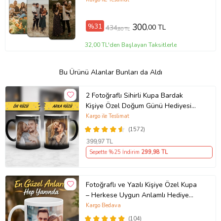
%31
300
,00 TL
434
,80 TL
32,00 TL'den Başlayan Taksitlerle
Bu Ürünü Alanlar Bunları da Aldı
2 Fotoğraflı Sihirli Kupa Bardak
Kişiye Özel Doğum Günü Hediyesi
Sevgiliye Hediye Anneye Babaya
Kargo ile Teslimat
Ablaya Abiye Kız Erkek Kardeşe
(1572)
Arkadaşa Resimli Günü Yıl Dönümü
399
,97 TL
Hediyesi
Sepette %25 İndirim
299
,98 TL
Fotoğraflı ve Yazılı Kişiye Özel Kupa
– Herkese Uygun Anlamlı Hediye
Porselen Baskılı Kupa (Beyaz)
Kargo Bedava
(104)