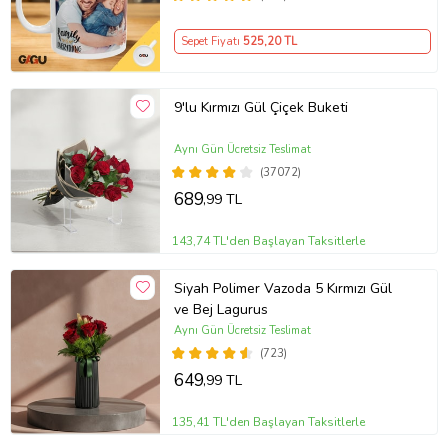
Sepet Fiyatı
525
,20 TL
9'lu Kırmızı Gül Çiçek Buketi
Aynı Gün Ücretsiz Teslimat
(37072)
689
,99 TL
143,74 TL'den Başlayan Taksitlerle
Siyah Polimer Vazoda 5 Kırmızı Gül
ve Bej Lagurus
Aynı Gün Ücretsiz Teslimat
(723)
649
,99 TL
135,41 TL'den Başlayan Taksitlerle