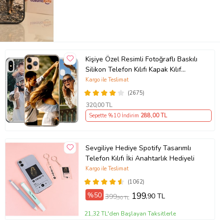
Kişiye Özel Resimli Fotoğraflı Baskılı
Silikon Telefon Kılıfı Kapak Kılıf
(Telefon Modelleri Açıklamada)
Kargo ile Teslimat
(2675)
320
,00 TL
Sepette %10 İndirim
288
,00 TL
Sevgiliye Hediye Spotify Tasarımlı
Telefon Kılıfı İki Anahtarlık Hediyeli
Kargo ile Teslimat
(1062)
%50
199
,90 TL
399
,90 TL
21,32 TL'den Başlayan Taksitlerle