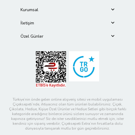
Kurumsal
İletişim
Özel Günler
Türkiye’nin önde gelen online alışveriş sitesi ve mobil uygulaması
Çiçeksepeti’nde, ihtiyacınız olan tüm ürünleri bulabilirsiniz. Çiçek,
Çikolata, Hediye, Kişiye Özel Ürünler ve Hediye Setleri gibi birçok farklı
kategoride aradığınız binlerce ürünü sizlere sunuyor ve zamanında
kapınıza getiriyoruz! Siz de ister sevdiklerinizi mutlu etmek için, ister
kendiniz için sipariş verebilir; Çiçeksepeti Extra’nın fırsatlarla dolu
dünyasıyla tanışarak mutlu bir gün geçirebilirsiniz.