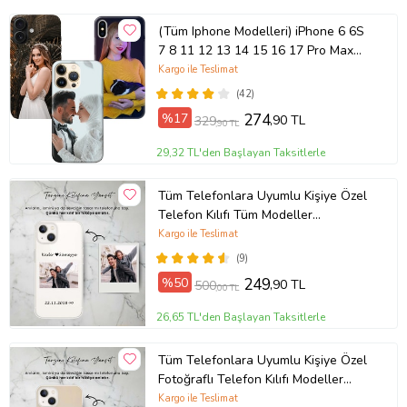
(Tüm Iphone Modelleri) iPhone 6 6S
7 8 11 12 13 14 15 16 17 Pro Max
Plus Mini Kişiye Özel Resimli
Kargo ile Teslimat
Fotoğraflı Kılıf
(42)
%17
274
,90 TL
329
,90 TL
29,32 TL'den Başlayan Taksitlerle
Tüm Telefonlara Uyumlu Kişiye Özel
Telefon Kılıfı Tüm Modeller
Açıklamada
Kargo ile Teslimat
(9)
%50
249
,90 TL
500
,00 TL
26,65 TL'den Başlayan Taksitlerle
Tüm Telefonlara Uyumlu Kişiye Özel
Fotoğraflı Telefon Kılıfı Modeller
Açıklamada
Kargo ile Teslimat