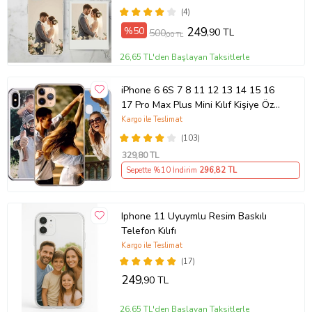
(4)
%50
249
,90 TL
500
,00 TL
26,65 TL'den Başlayan Taksitlerle
iPhone 6 6S 7 8 11 12 13 14 15 16
17 Pro Max Plus Mini Kılıf Kişiye Özel
Resimli Fotoğraflı Silikon
Kargo ile Teslimat
(103)
329
,80 TL
Sepette %10 İndirim
296
,82 TL
Iphone 11 Uyuymlu Resim Baskılı
Telefon Kılıfı
Kargo ile Teslimat
(17)
249
,90 TL
26,65 TL'den Başlayan Taksitlerle