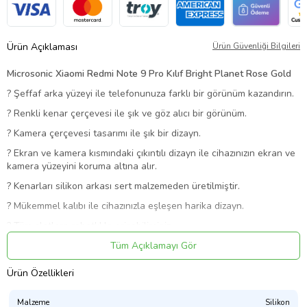
Ürün Açıklaması
Ürün Güvenliği Bilgileri
Microsonic Xiaomi Redmi Note 9 Pro Kılıf Bright Planet Rose Gold
?
Şeffaf arka yüzeyi ile telefonunuza farklı bir görünüm kazandırın.
?
Renkli kenar çerçevesi ile şık ve göz alıcı bir görünüm.
?
Kamera çerçevesi tasarımı ile şık bir dizayn.
?
Ekran ve kamera kısmındaki çıkıntılı dizayn ile cihazınızın ekran ve
kamera yüzeyini koruma altına alır.
?
Kenarları silikon arkası sert malzemeden üretilmiştir.
?
Mükemmel kalıbı ile cihazınızla eşleşen harika dizayn.
?
Tüm slotlara rahatlıkla erişebilirsiniz.
?
Hassaslaştırılmış buton tasarımı ile cihazınızın tuşlarına kolay
Tüm Açıklamayı Gör
erişim.
Ürün Özellikleri
Ürün Kodu:
kcm36285658
Malzeme
Silikon