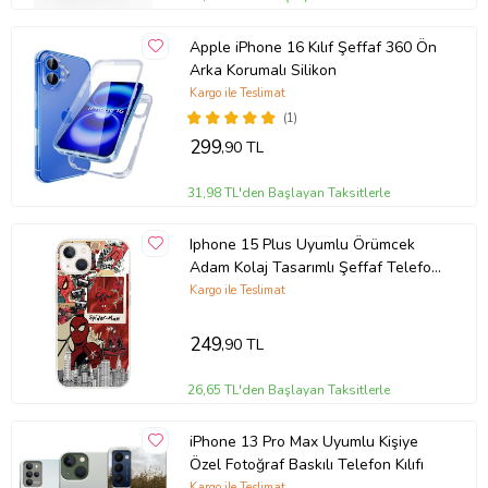
Apple iPhone 16 Kılıf Şeffaf 360 Ön
Arka Korumalı Silikon
Kargo ile Teslimat
(1)
299
,90 TL
31,98 TL'den Başlayan Taksitlerle
Iphone 15 Plus Uyumlu Örümcek
Adam Kolaj Tasarımlı Şeffaf Telefon
Kılıfı
Kargo ile Teslimat
249
,90 TL
26,65 TL'den Başlayan Taksitlerle
iPhone 13 Pro Max Uyumlu Kişiye
Özel Fotoğraf Baskılı Telefon Kılıfı
Kargo ile Teslimat