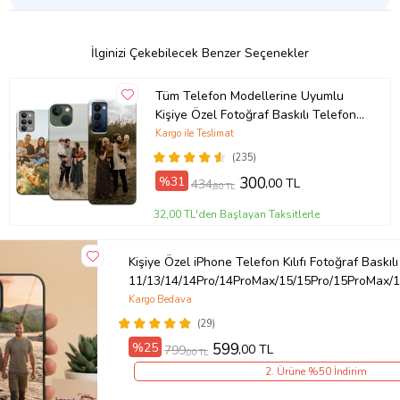
İlginizi Çekebilecek Benzer Seçenekler
Tüm Telefon Modellerine Uyumlu
Kişiye Özel Fotoğraf Baskılı Telefon
Kılıfı
Kargo ile Teslimat
(235)
%31
300
,00 TL
434
,80 TL
32,00 TL'den Başlayan Taksitlerle
Kişiye Özel iPhone Telefon Kılıfı Fotoğraf Baskılı
11/13/14/14Pro/14ProMax/15/15Pro/15ProMax/1
Kargo Bedava
(29)
%25
599
,00 TL
799
,00 TL
2. Ürüne %50 İndirim