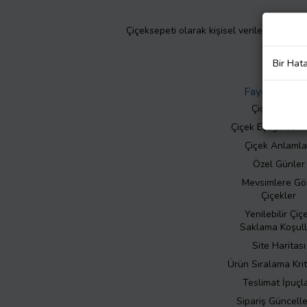
Çiçeksepeti olarak kişisel verilerinizin giz
Bir Hat
Faydalı Bilgil
Çiçek Bakımı
Çiçek Eşliğinde N
Çiçek Anlamla
Özel Günler
Mevsimlere Gö
Çiçekler
Yenilebilir Çiç
Saklama Koşull
Site Haritası
Ürün Sıralama Krit
Teslimat İpuçla
Sipariş Güncell