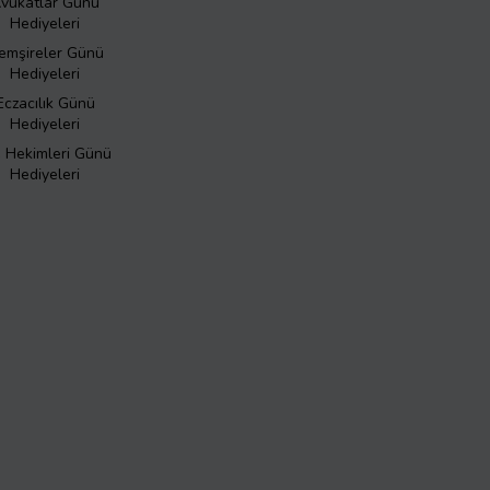
vukatlar Günü
Hediyeleri
emşireler Günü
Hediyeleri
Eczacılık Günü
Hediyeleri
ş Hekimleri Günü
Hediyeleri