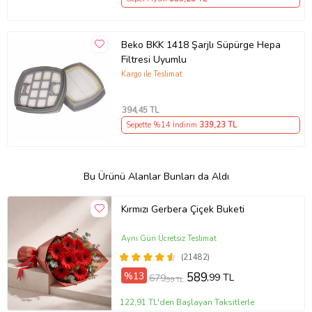
Beko BKK 1418 Şarjlı Süpürge Hepa
Filtresi Uyumlu
Kargo ile Teslimat
394
,45 TL
Sepette %14 İndirim
339
,23 TL
Bu Ürünü Alanlar Bunları da Aldı
Kırmızı Gerbera Çiçek Buketi
Aynı Gün Ücretsiz Teslimat
(21482)
%13
589
,99 TL
679
,99 TL
122,91 TL'den Başlayan Taksitlerle