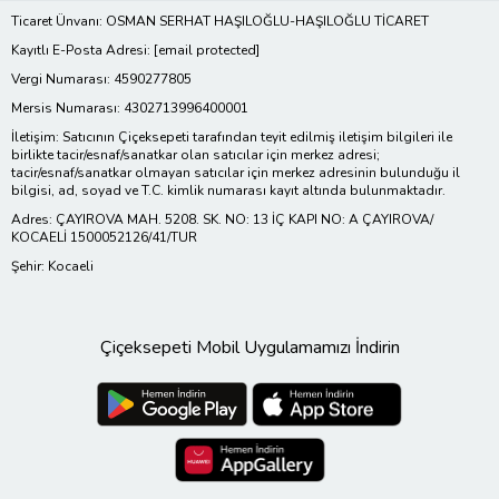
Ticaret Ünvanı: OSMAN SERHAT HAŞILOĞLU-HAŞILOĞLU TİCARET
Kayıtlı E-Posta Adresi:
[email protected]
Vergi Numarası: 4590277805
Mersis Numarası: 4302713996400001
İletişim: Satıcının Çiçeksepeti tarafından teyit edilmiş iletişim bilgileri ile
birlikte tacir/esnaf/sanatkar olan satıcılar için merkez adresi;
tacir/esnaf/sanatkar olmayan satıcılar için merkez adresinin bulunduğu il
bilgisi, ad, soyad ve T.C. kimlik numarası kayıt altında bulunmaktadır.
Adres: ÇAYIROVA MAH. 5208. SK. NO: 13 İÇ KAPI NO: A ÇAYIROVA/
KOCAELİ 1500052126/41/TUR
Şehir: Kocaeli
Çiçeksepeti Mobil Uygulamamızı İndirin