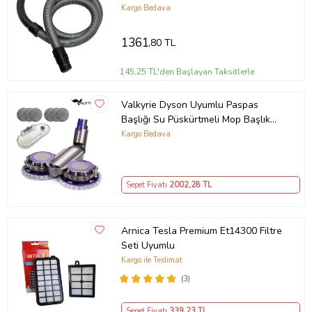
Kargo Bedava
1361
,80 TL
145,25 TL'den Başlayan Taksitlerle
Valkyrie Dyson Uyumlu Paspas
Başlığı Su Püskürtmeli Mop Başlık
(V7/V8/V10/V11/V15) 6 Paspaslı
Kargo Bedava
Sepet Fiyatı
2002
,28 TL
Arnica Tesla Premium Et14300 Filtre
Seti Uyumlu
Kargo ile Teslimat
(3)
Sepet Fiyatı
339
,23 TL