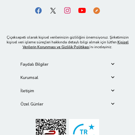
Çiçeksepeti olarak kişisel verilerinizin gizliliğini önemsiyoruz. Şirketimizin
kişisel veri işleme süreçleri hakkında detaylı bilgi almak için lütfen
Kişisel
Verilerin Korunması ve Gizlilik Politikası
’nı inceleyiniz.
Faydalı Bilgiler
Kurumsal
İletişim
Özel Günler