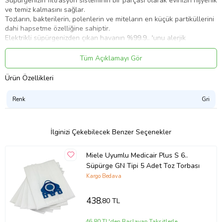
Süpürgenizin filtrasyon sisteminin bir parçası olarak evinizin hijyenik
ve temiz kalmasını sağlar.
Tozların, bakterilerin, polenlerin ve miteların en küçük partiküllerini
dahi hapsetme özelliğine sahiptir.
Elektrikli süpürgenizden çıkan havanın %99.9.. 'unu alerjik
etkilerden arındırır.
Tüm Açıklamayı Gör
Dikkat Edilmesi Gerekenler;
Ürün Özellikleri
* Süpürgenizin altındaki etikette yer alan modeli kontrol ederek
Renk
Gri
siparişinizi verdiğiniz takdirde problem yaşamanız söz konusu
olmayacaktır.
İlginizi Çekebilecek Benzer Seçenekler
* Almak istediğiniz ürünün süpürgenize uyup uymadığı konusunda
tereddüte düşerseniz, mesaj ile bize süpürgenizin altındaki etikette
yer alan model bilgisini ilettiğiniz takdirde uyum bilgisi verilecektir.
Miele Uyumlu Medicair Plus S 6..
Süpürge GN Tipi 5 Adet Toz Torbası
* Belirtilen markalar ve model adları, ürünlerin uyumlu olduğu
marka ve modelleri belirtmek için yazılmıştır. Belirtilen markalarla
Kargo Bedava
herhangi bir iş ortaklığı yoktur.
Ürün Kodu:
kcm95654405
438
,80 TL
46,80 TL'den Başlayan Taksitlerle