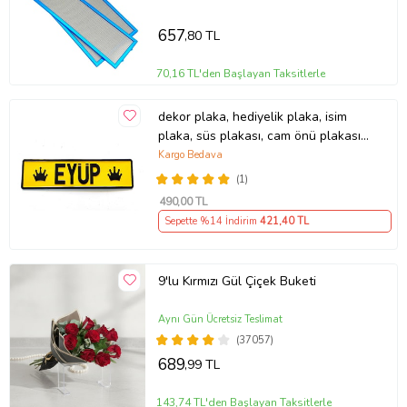
657
,80 TL
70,16 TL'den Başlayan Taksitlerle
dekor plaka, hediyelik plaka, isim
plaka, süs plakası, cam önü plakası,
tırcı plakası (Sarı-Siyah)
Kargo Bedava
(1)
490
,00 TL
Sepette %14 İndirim
421
,40 TL
9'lu Kırmızı Gül Çiçek Buketi
Aynı Gün Ücretsiz Teslimat
(37057)
689
,99 TL
143,74 TL'den Başlayan Taksitlerle