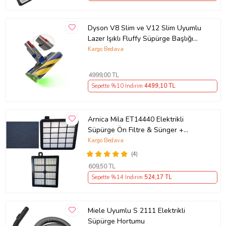
Dyson V8 Slim ve V12 Slim Uyumlu
Lazer Işıklı Fluffy Süpürge Başlığı
972522-02
Kargo Bedava
4999
,00 TL
Sepette %10 İndirim
4499
,10 TL
Arnica Mila ET14440 Elektrikli
Süpürge Ön Filtre & Sünger +
Hepa13 Filtre Seti Uyumlu
Kargo Bedava
(4)
609
,50 TL
Sepette %14 İndirim
524
,17 TL
Miele Uyumlu S 2111 Elektrikli
Süpürge Hortumu