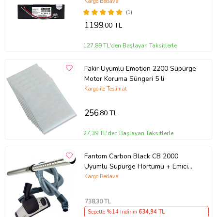
3.200mah Robot Süpürge Bataryası
Kargo Bedava
(1)
1199
,00 TL
127,89 TL'den Başlayan Taksitlerle
Fakir Uyumlu Emotion 2200 Süpürge
Motor Koruma Süngeri 5 li
Kargo ile Teslimat
256
,80 TL
27,39 TL'den Başlayan Taksitlerle
Fantom Carbon Black CB 2000
Uyumlu Süpürge Hortumu + Emici
Başlık + Teleskopik Borusu
Kargo Bedava
738
,30 TL
Sepette %14 İndirim
634
,94 TL