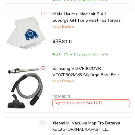
Miele Uyumlu Medicair S 4..i
Süpürge GN Tipi 5 Adet Toz Torbası
Kargo Bedava
438
,80 TL
46,80 TL'den Başlayan Taksitlerle
Samsung VC07R302MVR
VC07R302MVB Süpürge Boru Emici
Hortum Seti
Kargo Bedava
1046
,80 TL
Sepette %10 İndirim
942
,12 TL
Xiaomi Mi Vacuum Mop Pro Batarya
Kutulu (ORJİNAL KAPASİTE)