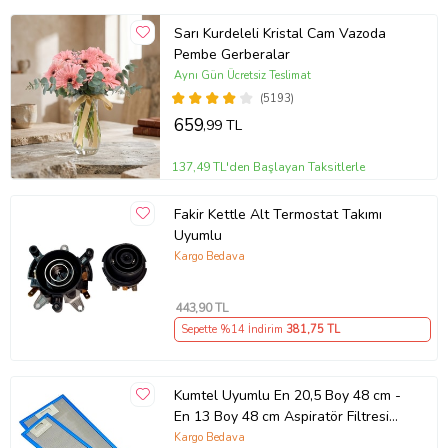
Sarı Kurdeleli Kristal Cam Vazoda
Pembe Gerberalar
Aynı Gün Ücretsiz Teslimat
(5193)
659
,99 TL
137,49 TL'den Başlayan Taksitlerle
Fakir Kettle Alt Termostat Takımı
Uyumlu
Kargo Bedava
443
,90 TL
Sepette %14 İndirim
381
,75 TL
Kumtel Uyumlu En 20,5 Boy 48 cm -
En 13 Boy 48 cm Aspiratör Filtresi
Takımı
Kargo Bedava