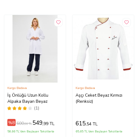
Kargo Bedava
Kargo Bedava
İş Önlüğü Uzun Kollu
Aşçı Ceket Beyaz Kırmızı
Alpaka Bayan Beyaz
(Renksiz)
(1)
549
615
%8
600
,99 TL
,54 TL
,00 TL
58,66 TL'den Başlayan Taksitlerle
65,65 TL'den Başlayan Taksitlerle