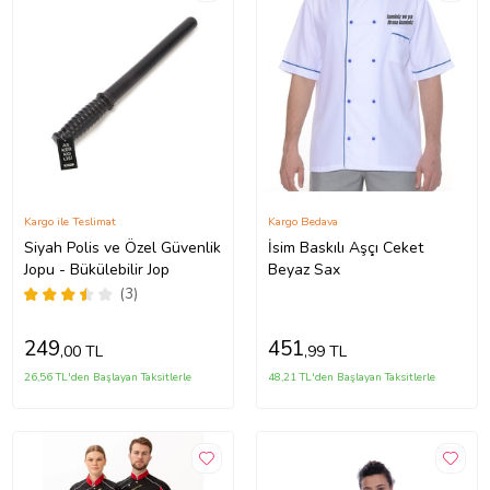
Kargo ile Teslimat
Kargo Bedava
Siyah Polis ve Özel Güvenlik
İsim Baskılı Aşçı Ceket
Jopu - Bükülebilir Jop
Beyaz Sax
(3)
249
451
,00 TL
,99 TL
26,56 TL'den Başlayan Taksitlerle
48,21 TL'den Başlayan Taksitlerle