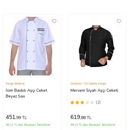
Kargo Bedava
Ücretsiz / 24 Saatte Kargo
İsim Baskılı Aşçı Ceket
Mervem Siyah Aşçı Ceketi
Beyaz Sax
(2)
451
619
,99 TL
,88 TL
48,21 TL'den Başlayan Taksitlerle
66,12 TL'den Başlayan Taksitlerle