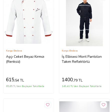
Kargo Bedava
Kargo Bedava
Aşçı Ceket Beyaz Kırmızı
İş Elbisesi Mont Pantolon
(Renksiz)
Takım Reflektörlü
615
1400
,54 TL
,79 TL
65,65 TL'den Başlayan Taksitlerle
149,41 TL'den Başlayan Taksitlerle