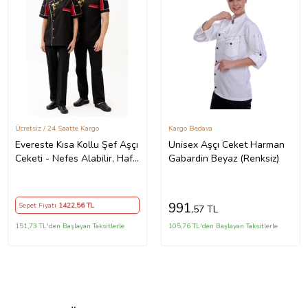
Ücretsiz / 24 Saatte Kargo
Kargo Bedava
Evereste Kısa Kollu Şef Aşçı
Unisex Aşçı Ceket Harman
Ceketi - Nefes Alabilir, Hafif
Gabardin Beyaz (Renksiz)
ve Şık Tasarım
991
Sepet Fiyatı
1422
,56 TL
,57 TL
151,73 TL'den Başlayan Taksitlerle
105,76 TL'den Başlayan Taksitlerle