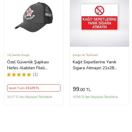
24 Saatte Kargo
Kargo ile Teslimat
Özel Güvenlik Şapkası
Kağıt Sepetlerine Yanık
Nefes Alabilen Fileli
Sigara Atmayın 21x28
Tasarım KM Şapka FÜME
Arkası Yapışkanlı Levha
(1)
99
Sepet Fiyatı
311
,05 TL
,00 TL
33,17 TL'den Başlayan Taksitlerle
10,56 TL'den Başlayan Taksitlerle