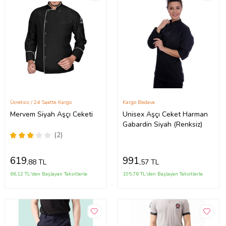
Ücretsiz / 24 Saatte Kargo
Kargo Bedava
Mervem Siyah Aşçı Ceketi
Unisex Aşçı Ceket Harman
Gabardin Siyah (Renksiz)
(2)
619
991
,88 TL
,57 TL
66,12 TL'den Başlayan Taksitlerle
105,76 TL'den Başlayan Taksitlerle