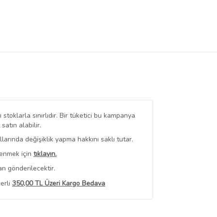
stoklarla sınırlıdır. Bir tüketici bu kampanya
tın alabilir.
arında değişiklik yapma hakkını saklı tutar.
renmek için
tıklayın.
n gönderilecektir.
erli
350,00 TL Üzeri Kargo Bedava
 Görüntüle
iyat bilgileri, satıcı tarafından