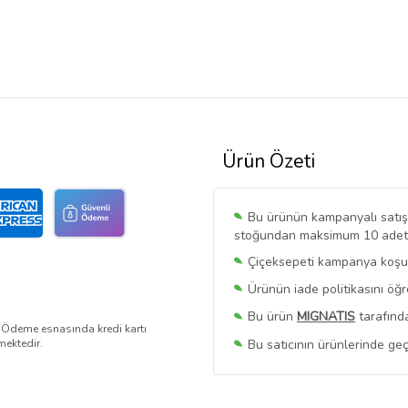
Ürün Özeti
Bu ürünün kampanyalı satışı 
stoğundan maksimum 10 adet sa
Çiçeksepeti kampanya koşull
Ürünün iade politikasını öğ
Bu ürün
MIGNATIS
tarafında
. Ödeme esnasında kredi kartı
Bu satıcının ürünlerinde geç
mektedir.
Bu Satıcının
Tüm Ürünlerini
Ürün sayfasında gördüğünüz f