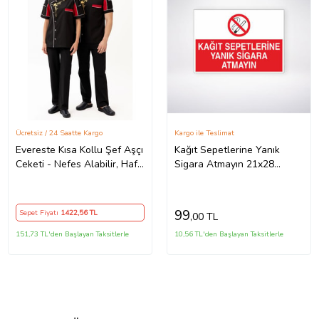
Ücretsiz / 24 Saatte Kargo
Kargo ile Teslimat
Evereste Kısa Kollu Şef Aşçı
Kağıt Sepetlerine Yanık
Ceketi - Nefes Alabilir, Hafif
Sigara Atmayın 21x28
ve Şık Tasarım
Arkası Yapışkanlı Levha
99
Sepet Fiyatı
1422
,56 TL
,00 TL
151,73 TL'den Başlayan Taksitlerle
10,56 TL'den Başlayan Taksitlerle