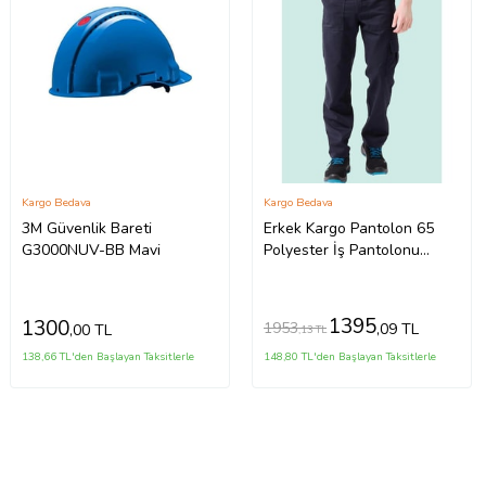
Kargo Bedava
Kargo Bedava
3M Güvenlik Bareti
Erkek Kargo Pantolon 65
G3000NUV-BB Mavi
Polyester İş Pantolonu
Galanthus Technic Cepli
Rahat Kalıp (Lacivert)
1395
1300
1953
,09 TL
,00 TL
,13 TL
138,66 TL'den Başlayan Taksitlerle
148,80 TL'den Başlayan Taksitlerle