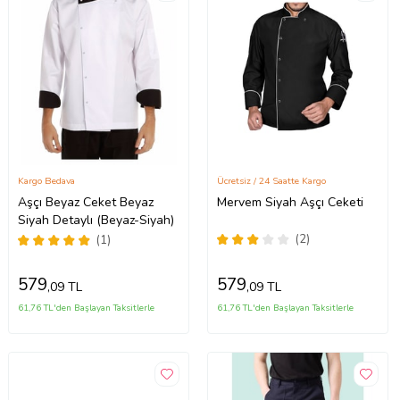
Kargo Bedava
Ücretsiz / 24 Saatte Kargo
Aşçı Beyaz Ceket Beyaz
Mervem Siyah Aşçı Ceketi
Siyah Detaylı (Beyaz-Siyah)
(2)
(1)
579
579
,09 TL
,09 TL
61,76 TL'den Başlayan Taksitlerle
61,76 TL'den Başlayan Taksitlerle