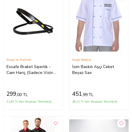
Kargo ile Teslimat
Kargo Bedava
Essafe Braket Siperlik -
İsim Baskılı Aşçı Ceket
Cam Hariç (Sadece Vizör
Beyaz Sax
Aparatı)
299
451
,00 TL
,99 TL
31,89 TL'den Başlayan Taksitlerle
48,21 TL'den Başlayan Taksitlerle