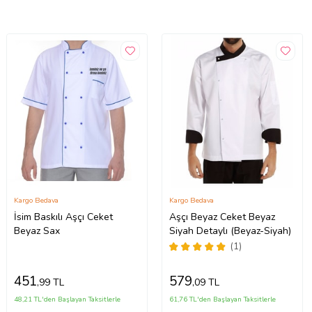
Kargo Bedava
Kargo Bedava
İsim Baskılı Aşçı Ceket
Aşçı Beyaz Ceket Beyaz
Beyaz Sax
Siyah Detaylı (Beyaz-Siyah)
(1)
451
579
,99 TL
,09 TL
48,21 TL'den Başlayan Taksitlerle
61,76 TL'den Başlayan Taksitlerle