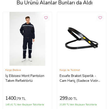
Bu Ürünü Alanlar Bunları da Aldı
Kargo Bedava
Kargo ile Teslimat
İş Elbisesi Mont Pantolon
Essafe Braket Siperlik -
Takım Reflektörlü
Cam Hariç (Sadece Vizör
Aparatı)
1400
299
,79 TL
,00 TL
149,41 TL'den Başlayan Taksitlerle
31,89 TL'den Başlayan Taksitlerle