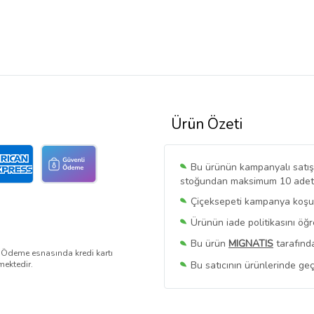
Ürün Özeti
Bu ürünün kampanyalı satışı 
stoğundan maksimum 10 adet sa
Çiçeksepeti kampanya koşull
Ürünün iade politikasını öğ
Bu ürün
MIGNATIS
tarafında
. Ödeme esnasında kredi kartı
Bu satıcının ürünlerinde geç
mektedir.
Bu Satıcının
Tüm Ürünlerini
Ürün sayfasında gördüğünüz f