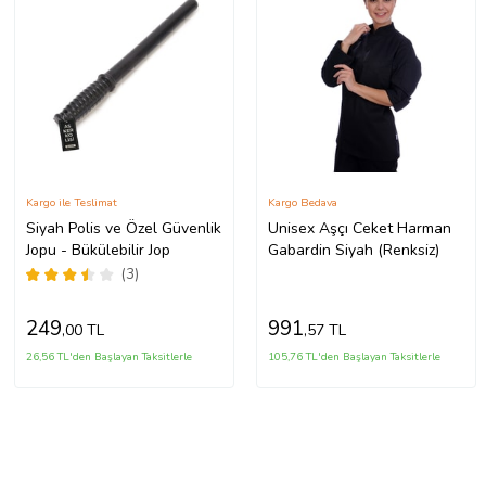
Kargo ile Teslimat
Kargo Bedava
Siyah Polis ve Özel Güvenlik
Unisex Aşçı Ceket Harman
Jopu - Bükülebilir Jop
Gabardin Siyah (Renksiz)
(3)
249
991
,00 TL
,57 TL
26,56 TL'den Başlayan Taksitlerle
105,76 TL'den Başlayan Taksitlerle