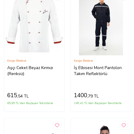
Kargo Bedava
Kargo Bedava
Aşçı Ceket Beyaz Kırmızı
İş Elbisesi Mont Pantolon
(Renksiz)
Takım Reflektörlü
615
1400
,54 TL
,79 TL
65,65 TL'den Başlayan Taksitlerle
149,41 TL'den Başlayan Taksitlerle