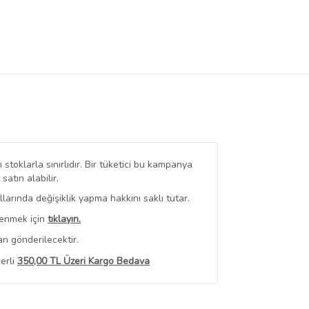
stoklarla sınırlıdır. Bir tüketici bu kampanya
tın alabilir.
arında değişiklik yapma hakkını saklı tutar.
renmek için
tıklayın.
n gönderilecektir.
erli
350,00 TL Üzeri Kargo Bedava
 Görüntüle
iyat bilgileri, satıcı tarafından