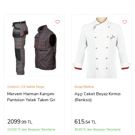
Ücretsiz / 24 Saatte Kargo
Kargo Bedava
Mervem Harman Karışımı
Aşçı Ceket Beyaz Kırmızı
Pantolon Yelek Takım Gri
(Renksiz)
2099
615
,99 TL
,54 TL
223,99 TL'den Başlayan Taksitlerle
65,65 TL'den Başlayan Taksitlerle