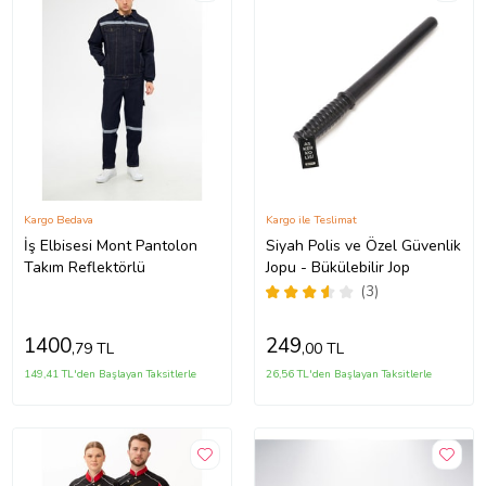
Kargo Bedava
Kargo ile Teslimat
İş Elbisesi Mont Pantolon
Siyah Polis ve Özel Güvenlik
Takım Reflektörlü
Jopu - Bükülebilir Jop
(3)
1400
249
,79 TL
,00 TL
149,41 TL'den Başlayan Taksitlerle
26,56 TL'den Başlayan Taksitlerle