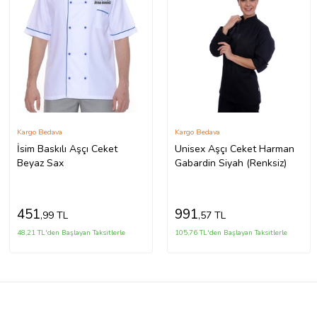
Kargo Bedava
Kargo Bedava
İsim Baskılı Aşçı Ceket
Unisex Aşçı Ceket Harman
Beyaz Sax
Gabardin Siyah (Renksiz)
451
991
,99 TL
,57 TL
48,21 TL'den Başlayan Taksitlerle
105,76 TL'den Başlayan Taksitlerle