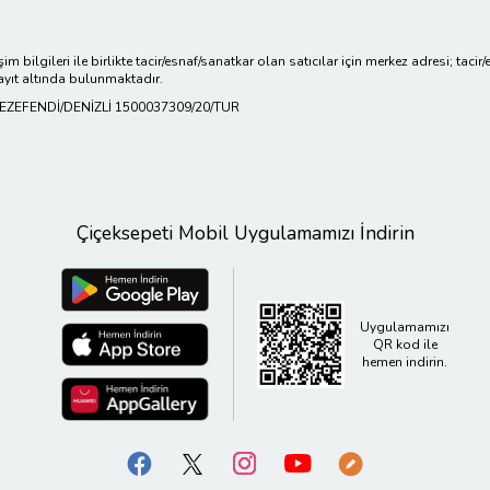
işim bilgileri ile birlikte tacir/esnaf/sanatkar olan satıcılar için merkez adresi; ta
ayıt altında bulunmaktadır.
KEZEFENDİ/DENİZLİ 1500037309/20/TUR
Çiçeksepeti Mobil Uygulamamızı İndirin
Uygulamamızı
QR kod ile
hemen indirin.