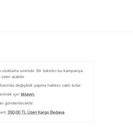
stoklarla sınırlıdır. Bir tüketici bu kampanya
tın alabilir.
arında değişiklik yapma hakkını saklı tutar.
renmek için
tıklayın.
n gönderilecektir.
erli
350,00 TL Üzeri Kargo Bedava
 Görüntüle
iyat bilgileri, satıcı tarafından