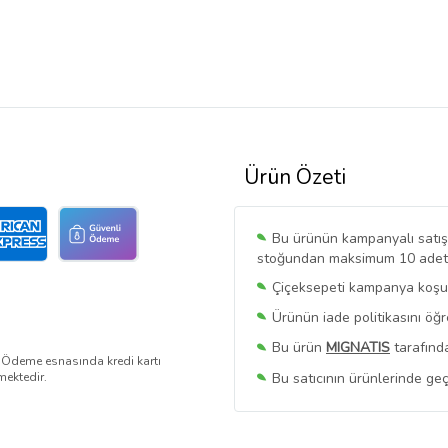
Ürün Özeti
Bu ürünün kampanyalı satışı 
stoğundan maksimum 10 adet sa
Çiçeksepeti kampanya koşull
Ürünün iade politikasını öğ
Bu ürün
MIGNATIS
tarafında
. Ödeme esnasında kredi kartı
Bu satıcının ürünlerinde geç
mektedir.
Bu Satıcının
Tüm Ürünlerini
Ürün sayfasında gördüğünüz f