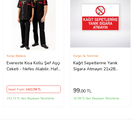
Kargo Bedava
Kargo ile Teslimat
Evereste Kısa Kollu Şef Aşçı
Kağıt Sepetlerine Yanık
Ceketi - Nefes Alabilir, Hafif
Sigara Atmayın 21x28
ve Şık Tasarım
Arkası Yapışkanlı Levha
99
Sepet Fiyatı
1422
,56 TL
,00 TL
151,73 TL'den Başlayan Taksitlerle
10,56 TL'den Başlayan Taksitlerle