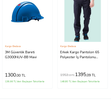
Kargo Bedava
Kargo Bedava
3M Güvenlik Bareti
Erkek Kargo Pantolon 65
G3000NUV-BB Mavi
Polyester İş Pantolonu
Galanthus Technic Cepli
Rahat Kalıp (Lacivert)
1395
1300
1953
,09 TL
,00 TL
,13 TL
138,66 TL'den Başlayan Taksitlerle
148,80 TL'den Başlayan Taksitlerle