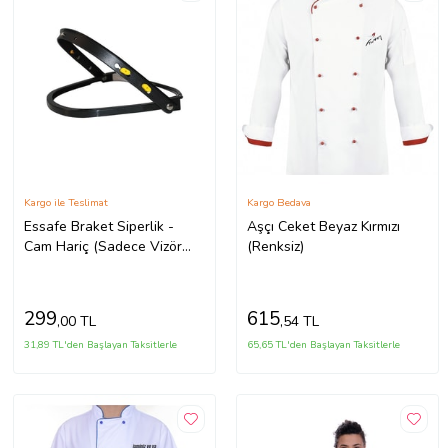
Kargo ile Teslimat
Kargo Bedava
Essafe Braket Siperlik -
Aşçı Ceket Beyaz Kırmızı
Cam Hariç (Sadece Vizör
(Renksiz)
Aparatı)
299
615
,00 TL
,54 TL
31,89 TL'den Başlayan Taksitlerle
65,65 TL'den Başlayan Taksitlerle