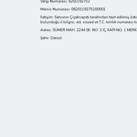
Vergi Numarası: 6201192752
Mersis Numarası: 0620119275200001
İletişim: Satıcının Çiçeksepeti tarafından teyit edilmiş ilet
bulunduğu il bilgisi, ad, soyad ve T.C. kimlik numarası k
Adres: SÜMER MAH. 2244 SK. NO: 2 İÇ KAPI NO: 1 MER
Şehir: Denizli