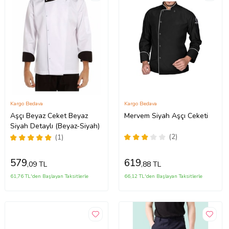
Kargo Bedava
Kargo Bedava
Aşçı Beyaz Ceket Beyaz
Mervem Siyah Aşçı Ceketi
Siyah Detaylı (Beyaz-Siyah)
(2)
(1)
579
619
,09 TL
,88 TL
61,76 TL'den Başlayan Taksitlerle
66,12 TL'den Başlayan Taksitlerle