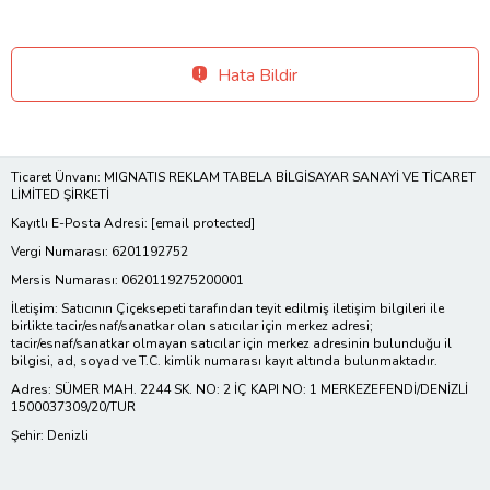
Hata Bildir
Ticaret Ünvanı: MIGNATIS REKLAM TABELA BİLGİSAYAR SANAYİ VE TİCARET
LİMİTED ŞİRKETİ
Kayıtlı E-Posta Adresi:
[email protected]
Vergi Numarası: 6201192752
Mersis Numarası: 0620119275200001
İletişim: Satıcının Çiçeksepeti tarafından teyit edilmiş iletişim bilgileri ile
birlikte tacir/esnaf/sanatkar olan satıcılar için merkez adresi;
tacir/esnaf/sanatkar olmayan satıcılar için merkez adresinin bulunduğu il
bilgisi, ad, soyad ve T.C. kimlik numarası kayıt altında bulunmaktadır.
Adres: SÜMER MAH. 2244 SK. NO: 2 İÇ KAPI NO: 1 MERKEZEFENDİ/DENİZLİ
1500037309/20/TUR
Şehir: Denizli