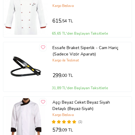
Kargo Bedava
615
,54 TL
65,65 TL'den Başlayan Taksitlerle
Essafe Braket Siperlik - Cam Hariç
(Sadece Vizör Aparatı)
Kargo ile Teslimat
299
,00 TL
31,89 TL'den Başlayan Taksitlerle
Aşçı Beyaz Ceket Beyaz Siyah
Detaylı (Beyaz-Siyah)
Kargo Bedava
(1)
579
,09 TL