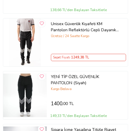
138,66 TL'den Başlayan Taksitlerle
Unisex Güvenlik Kıyafeti KM
Pantolon Reflektörlü Cepli Dayanıklı
Kumaş Özel Güvenlik Personel
Ücretsiz / 24 Saatte Kargo
Pantol
Sepet Fiyatı
1249
,38 TL
YENİ TİP ÖZEL GÜVENLİK
PANTOLON (Siyah)
Kargo Bedava
1400
,00 TL
149,33 TL'den Başlayan Taksitlerle
Sigara İçme Yasağına Titizle Riayet