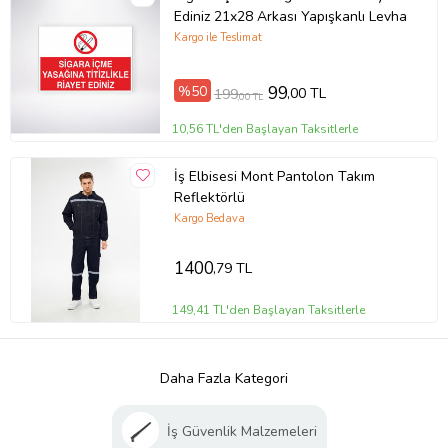
Ediniz 21x28 Arkası Yapışkanlı Levha
Kargo ile Teslimat
%50
99
,00 TL
199
,00 TL
10,56 TL'den Başlayan Taksitlerle
İş Elbisesi Mont Pantolon Takım
Reflektörlü
Kargo Bedava
1400
,79 TL
149,41 TL'den Başlayan Taksitlerle
Daha Fazla Kategori
İş Güvenlik Malzemeleri