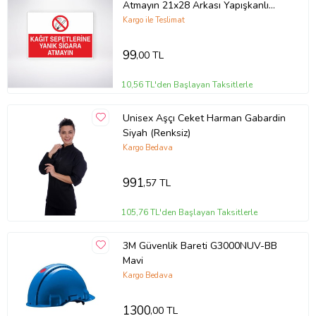
Atmayın 21x28 Arkası Yapışkanlı
Levha
Kargo ile Teslimat
99
,00 TL
10,56 TL'den Başlayan Taksitlerle
Unisex Aşçı Ceket Harman Gabardin
Siyah (Renksiz)
Kargo Bedava
991
,57 TL
105,76 TL'den Başlayan Taksitlerle
3M Güvenlik Bareti G3000NUV-BB
Mavi
Kargo Bedava
1300
,00 TL