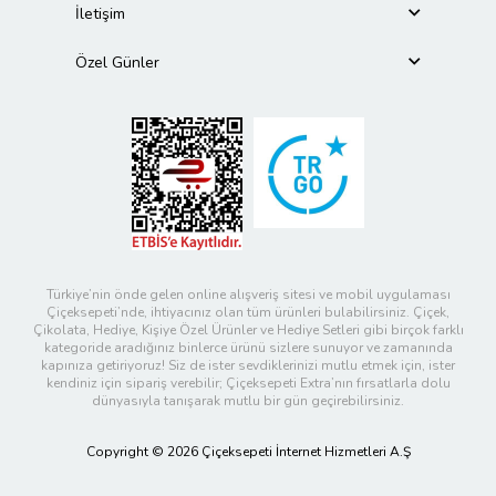
İletişim
Özel Günler
Türkiye’nin önde gelen online alışveriş sitesi ve mobil uygulaması
Çiçeksepeti’nde, ihtiyacınız olan tüm ürünleri bulabilirsiniz. Çiçek,
Çikolata, Hediye, Kişiye Özel Ürünler ve Hediye Setleri gibi birçok farklı
kategoride aradığınız binlerce ürünü sizlere sunuyor ve zamanında
kapınıza getiriyoruz! Siz de ister sevdiklerinizi mutlu etmek için, ister
kendiniz için sipariş verebilir; Çiçeksepeti Extra’nın fırsatlarla dolu
dünyasıyla tanışarak mutlu bir gün geçirebilirsiniz.
Copyright © 2026 Çiçeksepeti İnternet Hizmetleri A.Ş